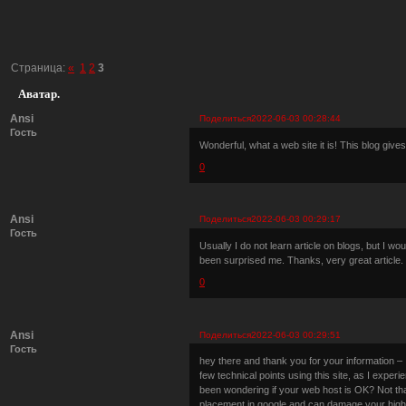
Страница:
«
1
2
3
Аватар.
Ansi
Поделиться
2022-06-03 00:28:44
Гость
Wonderful, what a web site it is! This blog gives 
0
Ansi
Поделиться
2022-06-03 00:29:17
Гость
Usually I do not learn article on blogs, but I wou
been surprised me. Thanks, very great article.
0
Ansi
Поделиться
2022-06-03 00:29:51
Гость
hey there and thank you for your information – 
few technical points using this site, as I experi
been wondering if your web host is OK? Not that
placement in google and can damage your high-q