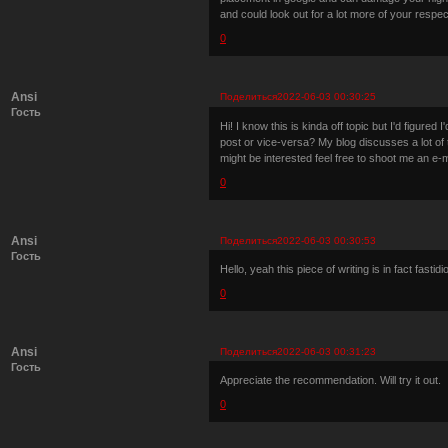
and could look out for a lot more of your respe
0
Ansi
Поделиться
2022-06-03 00:30:25
Гость
Hi! I know this is kinda off topic but I'd figur
post or vice-versa? My blog discusses a lot of 
might be interested feel free to shoot me an e-m
0
Ansi
Поделиться
2022-06-03 00:30:53
Гость
Hello, yeah this piece of writing is in fact fasti
0
Ansi
Поделиться
2022-06-03 00:31:23
Гость
Appreciate the recommendation. Will try it out.
0