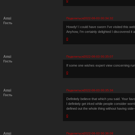
0
Ansi
Поделиться
2022-06-03 00:34:32
Гость
Howdy! I could have sworn I've visited this webs
Anyhow, I'm certainly delighted I discovered it 
0
Ansi
Поделиться
2022-06-03 00:35:07
Гость
If some one wishes expert view concerning runn
0
Ansi
Поделиться
2022-06-03 00:35:34
Гость
Definitely believe that which you said. Your favo
I definitely get irked while people consider wor
defined out the whole thing without having side
0
Ansi
Поделиться
2022-06-03 00:36:08