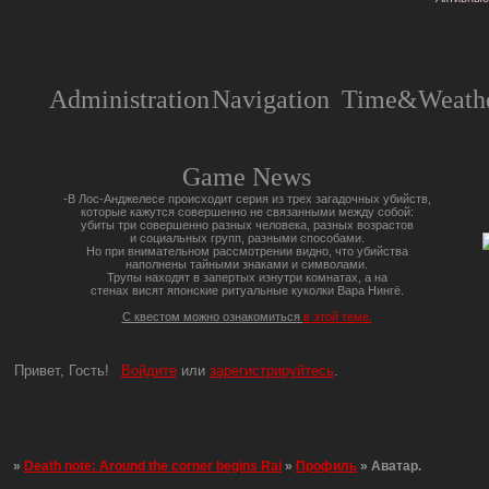
Administration
Navigation
Time&Weathe
Game News
-В Лос-Анджелесе происходит серия из трех загадочных убийств,
которые кажутся совершенно не связанными между собой:
убиты три совершенно разных человека, разных возрастов
и социальных групп, разными способами.
Но при внимательном рассмотрении видно, что убийства
наполнены тайными знаками и символами.
Трупы находят в запертых изнутри комнатах, а на
стенах висят японские ритуальные куколки Вара Нингё.
С квестом можно ознакомиться
в этой теме.
Привет, Гость!
Войдите
или
зарегистрируйтесь
.
»
Death note: Around the corner begins Rai
»
Профиль
»
Аватар.