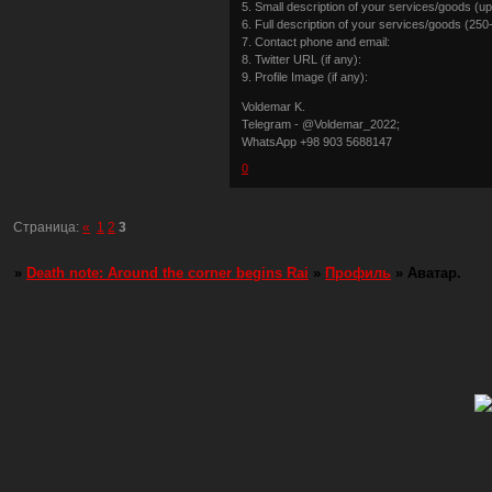
5. Small description of your services/goods (u
6. Full description of your services/goods (25
7. Contact phone and email:
8. Twitter URL (if any):
9. Profile Image (if any):
Voldemar K.
Telegram - @Voldemar_2022;
WhatsApp +98 903 5688147
0
Страница:
«
1
2
3
»
Death note: Around the corner begins Rai
»
Профиль
»
Аватар.