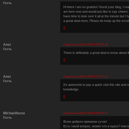
Гость
Hi there I am so grateful I found your blog, I r
am here now and would just like to say cheers fo
have time to look over it all at the minute but 
a great deal more, Please do keep up the excel
0
Ansi
Поделиться
2022-06-03 00:36:42
Гость
There is definately a great deal to know about th
0
Ansi
Поделиться
2022-06-03 00:37:23
Гость
It's awesome to pay a quick visit this site and r
knowledge.
0
Michaelfasse
Поделиться
2022-09-24 08:46:27
Гость
Всем доброго времени суток!
Есть такой вопрос, может кто в курсе? или