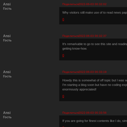
Ansi
Поделиться
2022-06-03 00:32:02
Гость
Why visitors still make use of to read news pape
0
Ansi
Поделиться
2022-06-03 00:32:37
Гость
It's remarkable to go to see this site and readin
getting know-how.
0
Ansi
Поделиться
2022-06-03 00:33:19
Гость
Howdy this is somewhat of off topic but I was
I'm starting a blog soon but have no coding ex
enormously appreciated!
0
Ansi
Поделиться
2022-06-03 00:33:56
Гость
If you are going for finest contents like I do, s