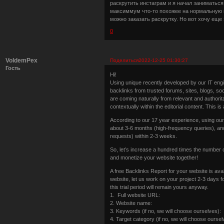
раскрутить инстаграм и я начал заниматься
максиммум что-то похожее на нормальную и
можно заказать раскрутку. Но вот хочу еще
0
VoldemPex
Поделиться
2022-12-25 01:30:27
Гость
Hi!
Using unique recently developed by our IT eng
backlinks from trusted forums, sites, blogs, so
are coming naturally from relevant and authorit
contextually within the editorial content. This 
According to our 17 year experience, using o
about 3-6 months (high-frequency queries), and 
requests) within 2-3 weeks.
So, let’s increase a hundred times the number 
and monetize your website together!
A free Backlinks Report for your website is ava
website, let us work on your project 2-3 days f
this trial period will remain yours anyway.
1. Full website URL:
2. Website name:
3. Keywords (if no, we will choose ourselves):
4. Target category (if no, we will choose oursel