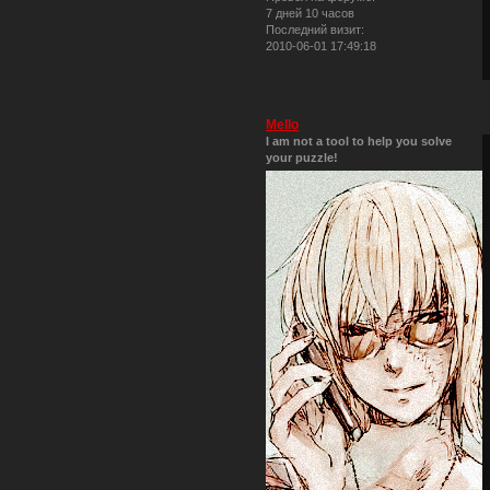
7 дней 10 часов
Последний визит:
2010-06-01 17:49:18
Mello
I am not a tool to help you solve
your puzzle!