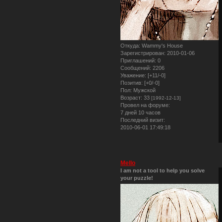
Откуда:
Wammy's House
Зарегистрирован
: 2010-01-06
Приглашений:
0
Сообщений:
2206
Уважение:
[+11/-0]
Позитив:
[+0/-0]
Пол:
Мужской
Возраст:
33
[1992-12-13]
Провел на форуме:
7 дней 10 часов
Последний визит:
2010-06-01 17:49:18
Mello
I am not a tool to help you solve
your puzzle!