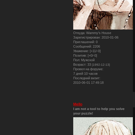
Откуда:
Wammy's House
Зарегистрирован
: 2010-01-06
Приглашений:
0
Сообщений:
2206
Уважение:
[+11/-0]
Позитив:
[+0/-0]
Пол:
Мужской
Возраст:
33
[1992-12-13]
Провел на форуме:
7 дней 10 часов
Последний визит:
2010-06-01 17:49:18
Mello
I am not a tool to help you solve
your puzzle!