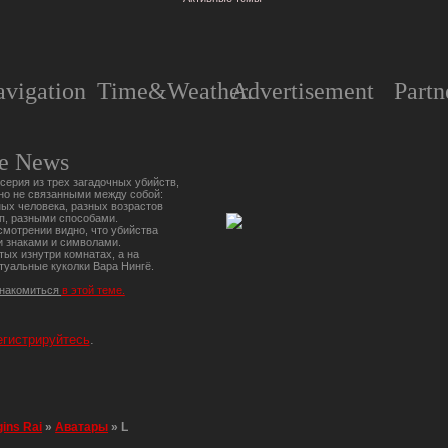
vigation
Time&Weather.
Advertisement
Partn
e News
серия из трех загадочных убийств,
но не связанными между собой:
ых человека, разных возрастов
п, разными способами.
мотрении видно, что убийства
 знаками и символами.
тых изнутри комнатах, а на
туальные куколки Вара Нингё.
знакомиться
в этой теме.
егистрируйтесь
.
gins Rai
»
Аватары
»
L