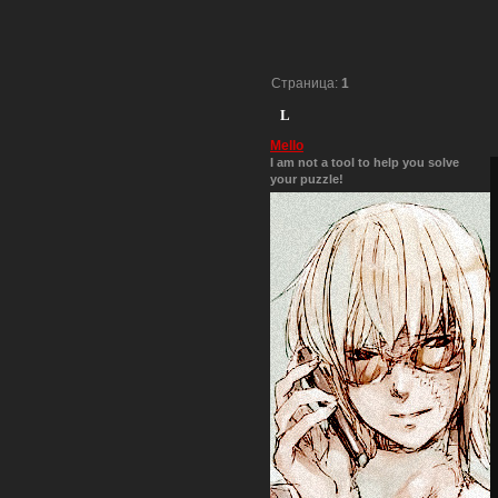
Страница:
1
L
Mello
I am not a tool to help you solve
your puzzle!