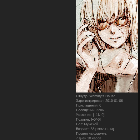
Откуда:
Wammy's House
Зарегистрирован
: 2010-01-06
Приглашений:
0
Сообщений:
2206
Уважение:
[+11/-0]
Позитив:
[+0/-0]
Пол:
Мужской
Возраст:
33
[1992-12-13]
Провел на форуме:
7 дней 10 часов