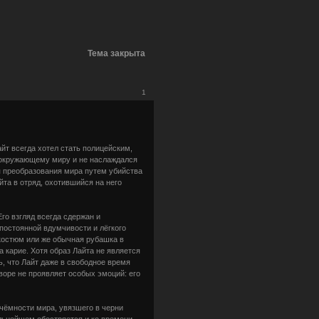
Тема закрыта
1
йт всегда хотел стать полицейским,
к окружающему миру и не наслаждался
ля преобразования мира путем убийства
та в отряд, охотившийся на него
го взгляд всегда сдержан и
постоянной вдумчивости и лёгкого
 костюм или же обычная рубашка в
 карие. Хотя образ Лайта не является
, что Лайт даже в свободное время
оворе не проявляет особых эмоций: его
чёмности мира, увязшего в черни
альнейшем обостряется и ко времени