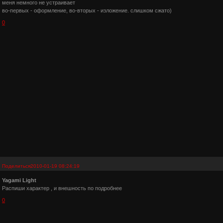
меня немного не устраивает
во-первых - оформление, во-вторых - изложение. слишком сжато)
0
Поделиться
2010-01-19 08:24:19
Yagami Light
Распиши характер , и внешность по подробнее
0