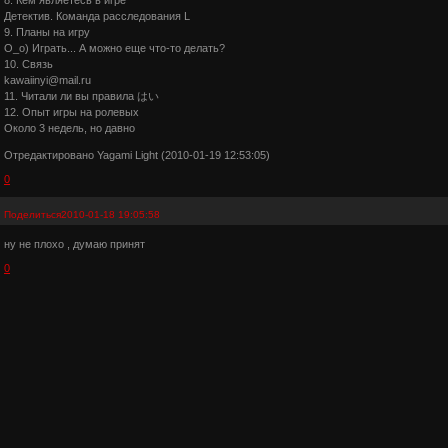
Детектив. Команда расследования L
9. Планы на игру
О_о) Играть... А можно еще что-то делать?
10. Связь
kawaiinyi@mail.ru
11. Читали ли вы правила はい
12. Опыт игры на ролевых
Около 3 недель, но давно
Отредактировано Yagami Light (2010-01-19 12:53:05)
0
Поделиться
2010-01-18 19:05:58
ну не плохо , думаю принят
0