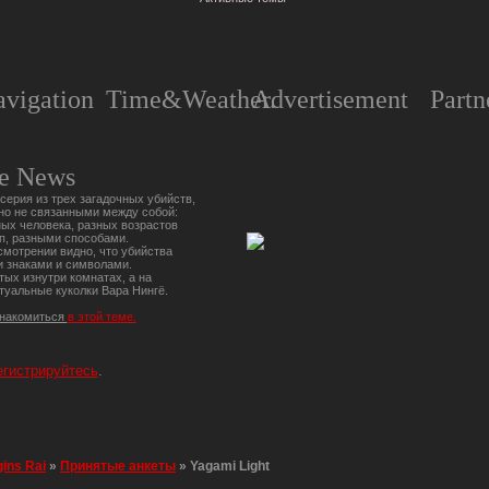
vigation
Time&Weather.
Advertisement
Partn
e News
серия из трех загадочных убийств,
но не связанными между собой:
ых человека, разных возрастов
п, разными способами.
мотрении видно, что убийства
 знаками и символами.
тых изнутри комнатах, а на
туальные куколки Вара Нингё.
знакомиться
в этой теме.
егистрируйтесь
.
gins Rai
»
Принятые анкеты
»
Yagami Light