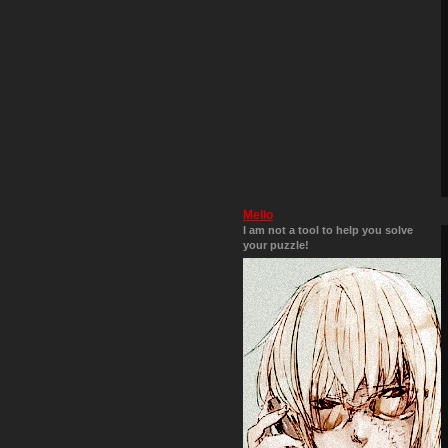
Mello
I am not a tool to help you solve
your puzzle!