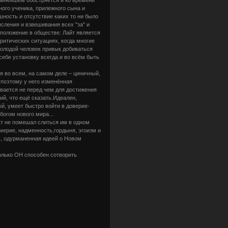
ого ученика, прилежного сына и
шность и отсутствие каких то ни было
сления и взвешивания всех "за" и
 положение в обществе: Лайт является
ритических ситуациях, когда многие
молодой человек привык добиваться
себе установку всегда и во всём быть
 во всем, на самом деле – циничный,
 поэтому у него изменённая
ивается не перед чем для достижения
ий, что ещё сказать.Идеален,
, умеет быстро войти в доверие-
богом нового мира...
кт не помешал слиться им в одном
мерие, надменность,гордыня, эгоизм и
ь, одурманенная идеей о Новом
только ОН способен сотворить