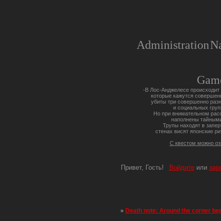
Administration
Na
Gam
-В Лос-Анджелесе происходит 
которые кажутся совершен
убиты три совершенно разн
и социальных груп
Но при внимательном расс
наполнены тайными
Трупы находят в запер
стенах висят японские ри
С квестом можно о
Привет, Гость!
Войдите
или
зар
»
Death note: Around the corner be