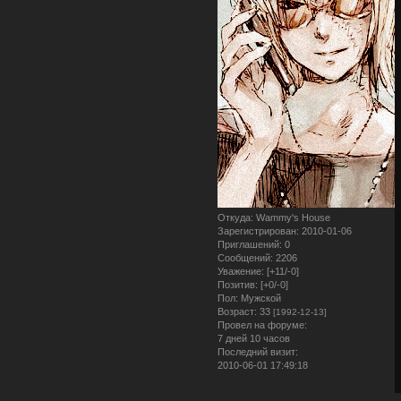
Откуда:
Wammy's House
Зарегистрирован
: 2010-01-06
Приглашений:
0
Сообщений:
2206
Уважение:
[+11/-0]
Позитив:
[+0/-0]
Пол:
Мужской
Возраст:
33
[1992-12-13]
Провел на форуме:
7 дней 10 часов
Последний визит:
2010-06-01 17:49:18