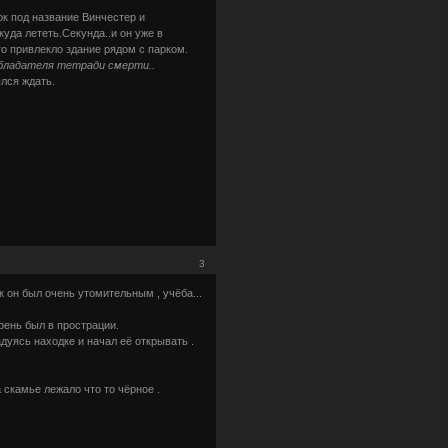
ок под название Винчестер и
уда лететь.Секунда..и он уже в
го привлекло здание рядом с парком.
обладателя тетради смерти..
ялся ждать.
3
к он был очень утомительным , учёба...
рень был в прострации.
дуясь находке и начал её открывать .
на скамье лежало что то чёрное .