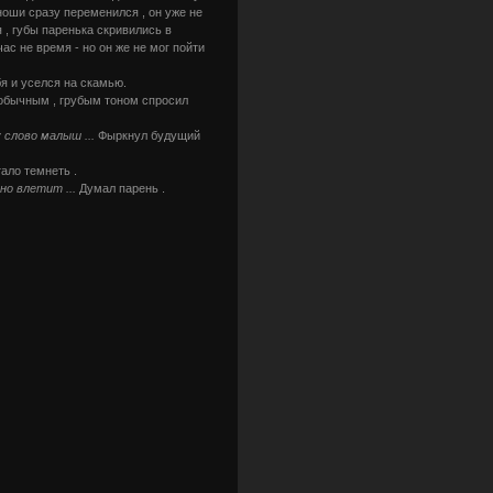
ноши сразу переменился , он уже не
 , губы паренька скривились в
ас не время - но он же не мог пойти
я и уселся на скамью.
обычным , грубым тоном спросил
 слово малыш ...
Фыркнул будущий
ало темнеть .
но влетит ...
Думал парень .