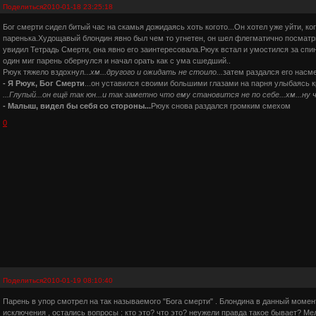
Поделиться
2010-01-18 23:25:18
Бог смерти сидел битый час на скамья дожидаясь хоть когото...Он хотел уже уйти, 
паренька.Худощавый блондин явно был чем то угнетен, он шел флегматично посматр
увидил Тетрадь Смерти, она явно его заинтересовала.Рюук встал и умостился за сп
один миг парень обернулся и начал орать как с ума сшедший..
Рюук тяжело вздохнул...
хм...другого и ожидать не стоило...
затем раздался его нас
- Я Рюук, Бог Смерти
...он уставился своими большими глазами на парня улыбаясь 
...Глупый...он ещё так юн...и так заметно что ему становится не по себе...хм...ну 
- Малыш, видел бы себя со стороны...
Рюук снова раздался громким смехом
0
Поделиться
2010-01-19 08:10:40
Парень в упор смотрел на так называемого "Бога смерти" . Блондина в данный момен
исключения , остались вопросы : кто это? что это? неужели правда такое бывает? Ме