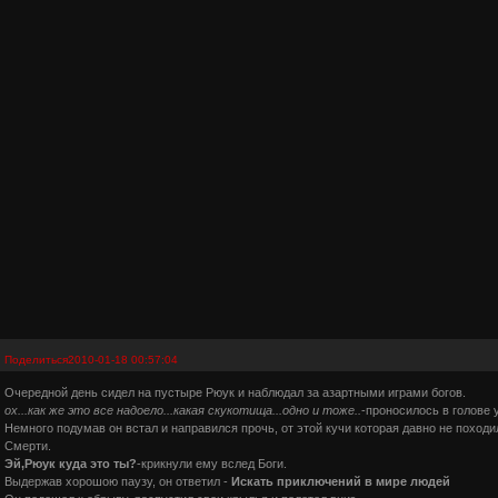
Поделиться
2010-01-18 00:57:04
Очередной день сидел на пустыре Рюук и наблюдал за азартными играми богов.
ох...как же это все надоело...какая скукотища...одно и тоже..
-проносилось в голове 
Немного подумав он встал и направился прочь, от этой кучи которая давно не поход
Смерти.
Эй,Рюук куда это ты?
-крикнули ему вслед Боги.
Выдержав хорошою паузу, он ответил -
Искать приключений в мире людей