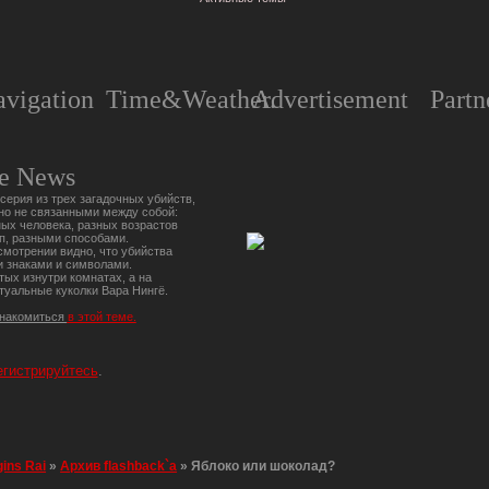
vigation
Time&Weather.
Advertisement
Partn
e News
серия из трех загадочных убийств,
но не связанными между собой:
ых человека, разных возрастов
п, разными способами.
мотрении видно, что убийства
 знаками и символами.
тых изнутри комнатах, а на
туальные куколки Вара Нингё.
знакомиться
в этой теме.
егистрируйтесь
.
gins Rai
»
Архив flashback`a
»
Яблоко или шоколад?