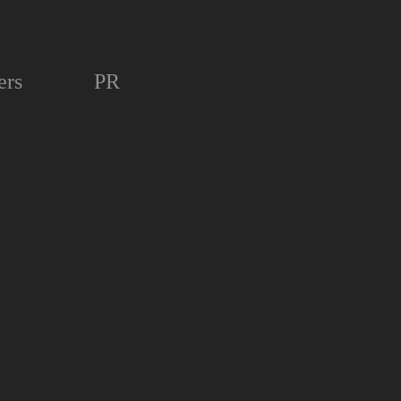
ers
PR