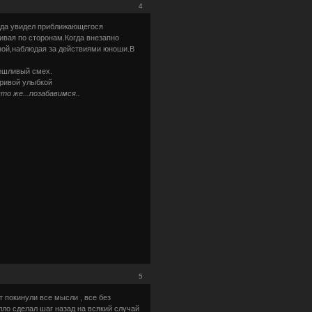
4
когда увидел приближающегося
ивая по сторонам.Когда внезапно
иной,наблюдая за действиями юноши.В
мешливый смех.
кривой улыбкой
что же...позабавимся..
5
т покинули все мысли , все без
лло сделал шаг назад на всякий случай