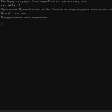
Он обернулся и увидел Бога смерти.Глаза его сузились как у змеи.
- кто ты? кто?
Орал парень .В данный момент он был беззащитен , ведь ни оружия , нечего у него не
Господи ... что это ...
Блондин заметно начал нервничать.
0