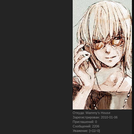
Откуда:
Wammy's House
Зарегистрирован
: 2010-01-06
Приглашений:
0
Сообщений:
2206
Уважение:
[+11/-0]