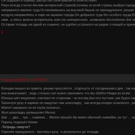
Он подошел к обрыву, распустил свои крылья и полетел вниз.
Рюук всегда считал Англию интересной страной,почему из всей страны выбрал город
направился именно туда.Остановившись на высокой башне он призадумался, решая к
воздухе,направляясь в парк на окраине города.Он добрался туда без особого труда.Е
хмм...а здесь можно встретить кого то интересного...возможно достойного для 
Оставив тетрадь на одной из скамеет, он удобно устроился на рядом стоящей и прин
0
Поделиться
2010-01-18 07:44:15
Блондин вышел из приюта ,решив прогулятся , отдохнуть от сегодняшнего дня , так ка
она выматывает , ведь столько сил нужно приложить что бы обойти Ниара во всём.
Юноша шёл медленно ,смотрел по сторонам - но взгляд был его пустым ,как будто па
Запихнув руку в карман он нащупал там шоколадку , как всегда ехидно оскалился , ра
Мэтт! наверное он её туда положил...
Жуя шоколадку размышлял Мелло.
Шаг .... два.... три ... скамека ... Мелло прошёл бы мимо обычной скамейки ,но тут ... 
Парень подошёл ближе.
-Тетрадь смерти?
Паренёк прищурился , протянул руку и дотронулся до тетради.