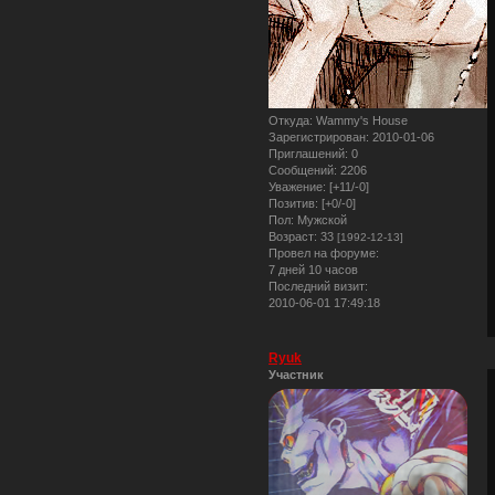
Откуда:
Wammy's House
Зарегистрирован
: 2010-01-06
Приглашений:
0
Сообщений:
2206
Уважение:
[+11/-0]
Позитив:
[+0/-0]
Пол:
Мужской
Возраст:
33
[1992-12-13]
Провел на форуме:
7 дней 10 часов
Последний визит:
2010-06-01 17:49:18
Ryuk
Участник