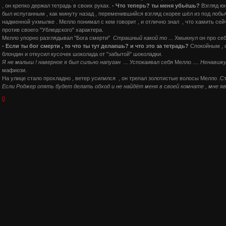
, он крепко держал тетрадь в своих руках.
- Что теперь? ты меня убьёшь?
Взгляд ю
был испуганным , как минуту назад , переменившийся взгляд скорее шёл из под лобья
надменной ухмылке . Мелло понимал с кем говорит , и отлично знал , что хамить сейч
против своего "Ублюдского" характера.
Мелло упорно разглядывал "Бога смерти"
Страшный какой то ...
Хмыкнул он про себ
- Если ты бог смерти , то что ты тут делаешь? и что это за тетрадь?
Спокойным , 
блондин и откусил кусочек шоколада от "забытой" шоколадки.
Я не малыш ! наверное я был сильно напуган ...
Успокаивал себя Мелло ....
Ненавижу
мафиози.
На улице стало прохладно , ветер усилился , он трепал золотистые волосы Мелло .Ст
Если Роджер опять будет делать обход и не найдёт меня в своей комнате , мне яв
0