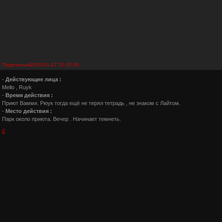
Поделиться
2010-01-17 21:02:36
-
Действующие лица :
Mello , Ruyk
-
Время действия :
Приют Вамми. Рюук тогда ещё не терял тетрадь , не знаком с Лайтом.
-
Место действия :
Парк около приюта. Вечер . Начинает темнеть.
0