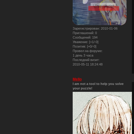
Зарегистрирован
: 2010-01-06
Приглашений:
0
Сообщений:
194
Уважение:
[+1/-0]
Позитив:
[+0/-0]
Провел на форуме:
1 день 3 часа
Последний визит:
2010-05-11 18:24:48
Mello
I am not a tool to help you solve
your puzzle!