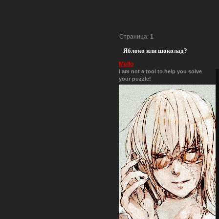
Страница:
1
Яблоко или шоколад?
Mello
I am not a tool to help you solve
your puzzle!