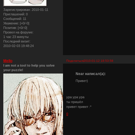
Зарегистрирован
: 2010-01-11
Приглашений:
0
Сообщений:
11
Уважение:
[+0/-0]
Позитив:
[+0/-0]
Провел на форуме:
1 час 23 минуты
Последний визит:
2010-02-03 19:48:24
Mello
Поделиться
2010-01-12 18:53:58
I am not a tool to help you solve
your puzzle!
Near написал(а):
Привет)
ура ура ура
ты пришёл
привет привет :*
0