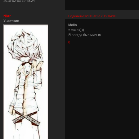
2010-02-03 19:48:24
Niar
Поделиться
2010-01-12 19:04:03
Участник
Mello
=.=ахах)))
Я всегда был милым
0