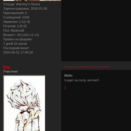
Откуда:
Wammy's House
Зарегистрирован
: 2010-01-06
Приглашений:
0
Сообщений:
2206
Уважение:
[+11/-0]
Позитив:
[+0/-0]
Пол:
Мужской
Возраст:
33
[1992-12-13]
Провел на форуме:
7 дней 10 часов
Последний визит:
2010-06-01 17:49:18
Niar
Поделиться
2010-01-12 19:06:41
Участник
Mello
\сидит на полу, молчит\
0