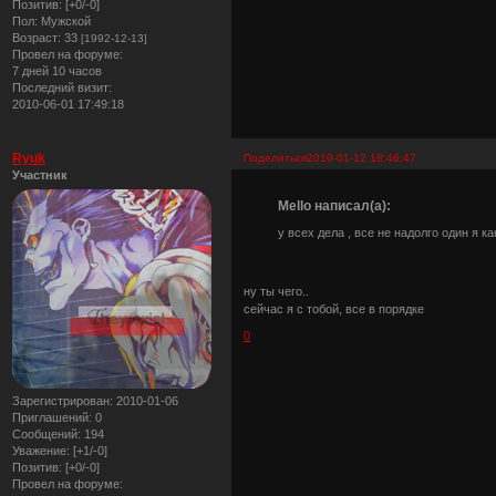
Позитив:
[+0/-0]
Пол:
Мужской
Возраст:
33
[1992-12-13]
Провел на форуме:
7 дней 10 часов
Последний визит:
2010-06-01 17:49:18
Ryuk
Поделиться
2010-01-12 18:46:47
Участник
Mello написал(а):
у всех дела , все не надолго один я как
ну ты чего..
сейчас я с тобой, все в порядке
0
Зарегистрирован
: 2010-01-06
Приглашений:
0
Сообщений:
194
Уважение:
[+1/-0]
Позитив:
[+0/-0]
Провел на форуме: