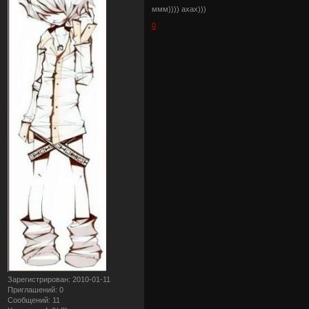
ммм)))) ахах)))
0
Зарегистрирован
: 2010-01-11
Приглашений:
0
Сообщений:
11