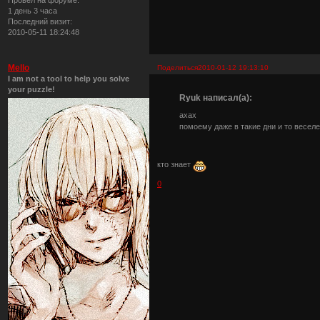
1 день 3 часа
Последний визит:
2010-05-11 18:24:48
Mello
Поделиться
2010-01-12 19:13:10
I am not a tool to help you solve
your puzzle!
Ryuk написал(а):
ахах
помоему даже в такие дни и то весел
кто знает
0