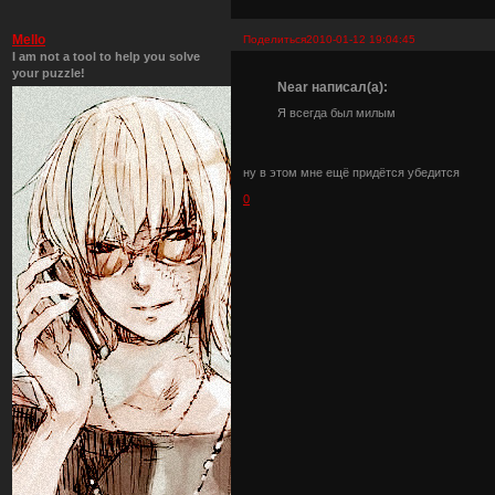
Mello
Поделиться
2010-01-12 19:04:45
I am not a tool to help you solve
your puzzle!
Near написал(а):
Я всегда был милым
ну в этом мне ещё придётся убедится
0