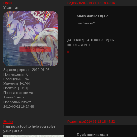
Ryuk
Поделиться
2010-01-12 18:40:16
Участник
Mello написал(а):
где был то?
да..были дела..теперь я здесь
но не на долго
0
Зарегистрирован
: 2010-01-06
Приглашений:
0
Сообщений:
194
Уважение:
[+1/-0]
Позитив:
[+0/-0]
Провел на форуме:
1 день 3 часа
Последний визит:
2010-05-11 18:24:48
Mello
Поделиться
2010-01-12 18:44:22
I am not a tool to help you solve
your puzzle!
Ryuk написал(а):