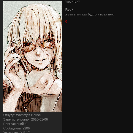
*косится*
Ryuk
я заметил ,как будто у всех пмс
0
Откуда:
Wammy's House
Зарегистрирован
: 2010-01-06
Приглашений:
0
Сообщений:
2206
Уважение:
[+11/-0]