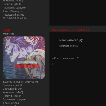
Уважение:
[+0/-0]
Позитив:
[+0/-0]
Провел на форуме:
1 час 23 минуты
Последний визит:
2010-02-03 19:48:24
Ryuk
Поделиться
2010-01-12 18:57:12
Участник
Near написал(а):
ммм)))) ахах)))
о.О что смешного то?
0
Зарегистрирован
: 2010-01-06
Приглашений:
0
Сообщений:
194
Уважение:
[+1/-0]
Позитив:
[+0/-0]
Провел на форуме:
1 день 3 часа