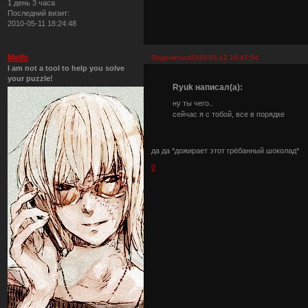
1 день 3 часа
Последний визит:
2010-05-11 18:24:48
Mello
Поделиться
2010-01-12 18:47:54
I am not a tool to help you solve
your puzzle!
Ryuk написал(а):
ну ты чего..
сейчас я с тобой, все в порядке
да да *дожирает этот грёбанный шоколад*
0