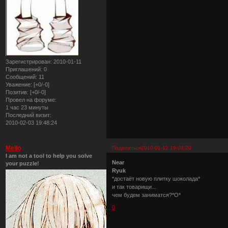
Зарегистрирован
: 2010-01-11
Приглашений:
0
Сообщений:
11
Уважение:
[+0/-0]
Позитив:
[+0/-0]
Провел на форуме:
1 час 23 минуты
Последний визит:
2010-02-03 19:48:24
Mello
Поделиться
2010-01-12 19:04:20
I am not a tool to help you solve
Near
your puzzle!
Ryuk
*достаёт новую плитку шоколада*
и так товарищи...
чем будем заниматся?*О*
0