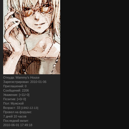
Откуда:
Wammy's House
Зарегистрирован
: 2010-01-06
Приглашений:
0
Сообщений:
2206
Уважение:
[+11/-0]
Позитив:
[+0/-0]
Пол:
Мужской
Возраст:
33
[1992-12-13]
Провел на форуме:
7 дней 10 часов
Последний визит:
2010-06-01 17:49:18