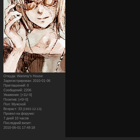
Откуда:
Wammy's House
Зарегистрирован
: 2010-01-06
Приглашений:
0
Сообщений:
2206
Уважение:
[+11/-0]
Позитив:
[+0/-0]
Пол:
Мужской
Возраст:
33
[1992-12-13]
Провел на форуме:
7 дней 10 часов
Последний визит:
2010-06-01 17:49:18