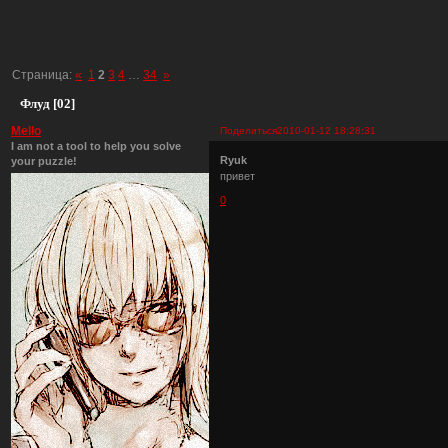
Страница:
«
1
2
3
4
…
34
»
Флуд [02]
Mello
Поделиться
2010-01-12 18:28:31
I am not a tool to help you solve
Ryuk
your puzzle!
привет
0