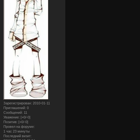
Зарегистрирован
: 2010-01-11
Приглашений:
0
Сообщений:
11
Уважение:
[+0/-0]
Позитив:
[+0/-0]
Провел на форуме:
1 час 23 минуты
Последний визит: