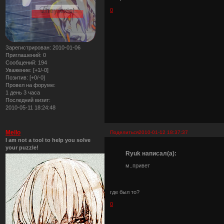
0
Зарегистрирован
: 2010-01-06
Приглашений:
0
Сообщений:
194
Уважение:
[+1/-0]
Позитив:
[+0/-0]
Провел на форуме:
1 день 3 часа
Последний визит:
2010-05-11 18:24:48
Mello
Поделиться
2010-01-12 18:37:37
I am not a tool to help you solve
your puzzle!
Ryuk написал(а):
м..привет
где был то?
0