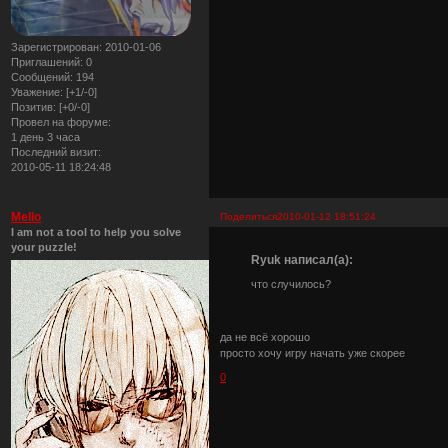
Зарегистрирован
: 2010-01-06
Приглашений:
0
Сообщений:
194
Уважение:
[+1/-0]
Позитив:
[+0/-0]
Провел на форуме:
1 день 3 часа
Последний визит:
2010-05-11 18:24:48
Mello
Поделиться
2010-01-12 18:51:24
I am not a tool to help you solve
your puzzle!
Ryuk написал(а):
что случилось?
да не всё хорошо
просто хочу игру начать уже скорее
0