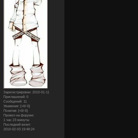
Зарегистрирован
: 2010-01-11
Приглашений:
0
Сообщений:
11
Уважение:
[+0/-0]
Позитив:
[+0/-0]
Провел на форуме:
1 час 23 минуты
Последний визит:
2010-02-03 19:48:24