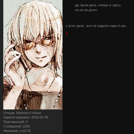
да..были дела..теперь я здесь
но не на долго
у всех дела , все не надолго один я как...
0
Откуда:
Wammy's House
Зарегистрирован
: 2010-01-06
Приглашений:
0
Сообщений:
2206
Уважение:
[+11/-0]