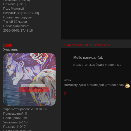
Позитив:
[+0/-0]
Пол:
Мужской
Возраст:
33
[1992-12-13]
Провел на форуме:
7 дней 10 часов
Последний визит:
2010-06-01 17:49:18
Ryuk
Поделиться
2010-01-12 19:11:10
Участник
Mello написал(а):
я заметил ,как будто у всех пмс
ахах
помоему даже в такие дни и то веселее
0
Зарегистрирован
: 2010-01-06
Приглашений:
0
Сообщений:
194
Уважение:
[+1/-0]
Позитив:
[+0/-0]
Провел на форуме: