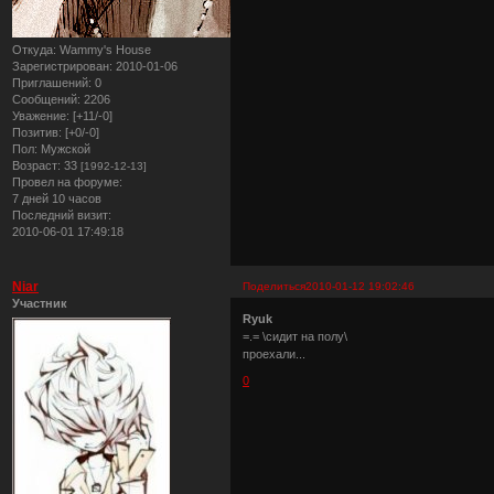
Откуда:
Wammy's House
Зарегистрирован
: 2010-01-06
Приглашений:
0
Сообщений:
2206
Уважение:
[+11/-0]
Позитив:
[+0/-0]
Пол:
Мужской
Возраст:
33
[1992-12-13]
Провел на форуме:
7 дней 10 часов
Последний визит:
2010-06-01 17:49:18
Niar
Поделиться
2010-01-12 19:02:46
Участник
Ryuk
=.= \сидит на полу\
проехали...
0