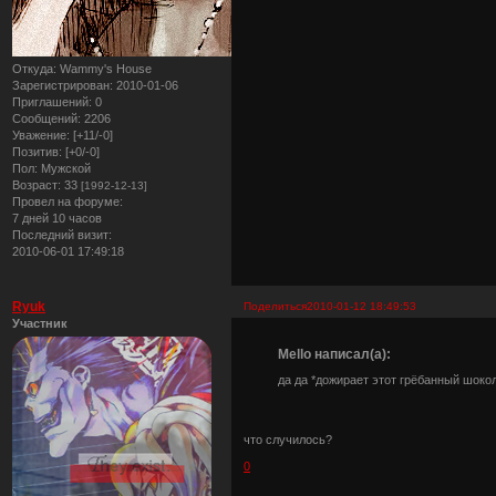
Откуда:
Wammy's House
Зарегистрирован
: 2010-01-06
Приглашений:
0
Сообщений:
2206
Уважение:
[+11/-0]
Позитив:
[+0/-0]
Пол:
Мужской
Возраст:
33
[1992-12-13]
Провел на форуме:
7 дней 10 часов
Последний визит:
2010-06-01 17:49:18
Ryuk
Поделиться
2010-01-12 18:49:53
Участник
Mello написал(а):
да да *дожирает этот грёбанный шоко
что случилось?
0