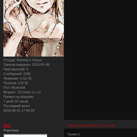
Откуда:
Wammy's House
Зарегистрирован
: 2010-01-06
Приглашений:
0
Сообщений:
2206
Уважение:
[+11/-0]
Позитив:
[+0/-0]
Пол:
Мужской
Возраст:
33
[1992-12-13]
Провел на форуме:
7 дней 10 часов
Последний визит:
2010-06-01 17:49:18
Niar
Поделиться
2010-01-12 18:51:40
Участник
Привет)