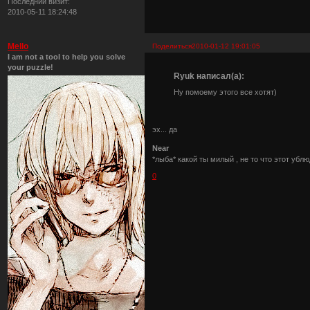
Последний визит:
2010-05-11 18:24:48
Mello
Поделиться
2010-01-12 19:01:05
I am not a tool to help you solve
your puzzle!
Ryuk написал(а):
Ну помоему этого все хотят)
эх... да
Near
*лыба* какой ты милый , не то что этот убл
0