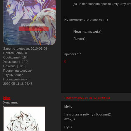
да не всё хорошо просто хочу игру на
Ну помоему этого все хотят)
Near написал(а):
Привет)
Зарегистрирован
: 2010-01-06
Приглашений:
0
привеет ^ ^
Сообщений:
194
0
Уважение:
[+1/-0]
Позитив:
[+0/-0]
Провел на форуме:
1 день 3 часа
Последний визит:
2010-05-11 18:24:48
Niar
Поделиться
2010-01-12 18:55:33
Участник
Mello
Не мог же я тебя тут бросить)))
ахах)))
Ryuk