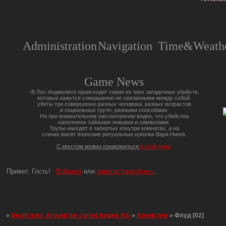
Administration
Navigation
Time&Weathe
Game News
-В Лос-Анджелесе происходит серия из трех загадочных убийств,
которые кажутся совершенно не связанными между собой:
убиты три совершенно разных человека, разных возрастов
и социальных групп, разными способами.
Но при внимательном рассмотрении видно, что убийства
наполнены тайными знаками и символами.
Трупы находят в запертых изнутри комнатах, а на
стенах висят японские ритуальные куколки Вара Нингё.
С квестом можно ознакомиться
в этой теме.
Привет, Гость!
Войдите
или
зарегистрируйтесь
.
»
Death note: Around the corner begins Rai
»
Архив тем
»
Флуд [02]