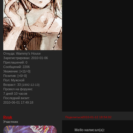
Откуда:
Wammy's House
Зарегистрирован
: 2010-01-06
Приглашений:
0
Сообщений:
2206
Уважение:
[+11/-0]
Позитив:
[+0/-0]
Пол:
Мужской
Возраст:
33
[1992-12-13]
Провел на форуме:
7 дней 10 часов
Последний визит:
2010-06-01 17:49:18
Ryuk
Поделиться
2010-01-12 18:54:02
Участник
Mello написал(а):