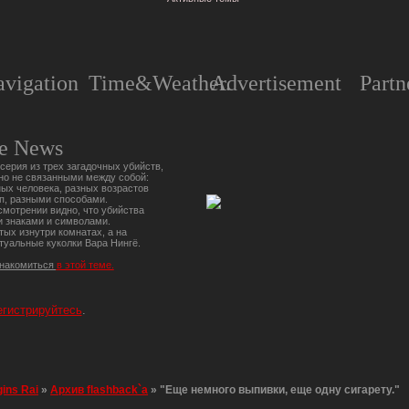
vigation
Time&Weather.
Advertisement
Partn
e News
серия из трех загадочных убийств,
но не связанными между собой:
ых человека, разных возрастов
п, разными способами.
мотрении видно, что убийства
 знаками и символами.
тых изнутри комнатах, а на
туальные куколки Вара Нингё.
знакомиться
в этой теме.
егистрируйтесь
.
gins Rai
»
Архив flashback`a
»
"Еще немного выпивки, еще одну сигарету."