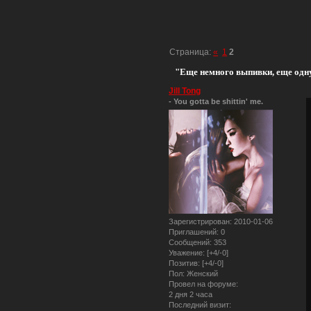
Страница:
«
1
2
"Еще немного выпивки, еще одну
Jill Tong
- You gotta be shittin' me.
Зарегистрирован
: 2010-01-06
Приглашений:
0
Сообщений:
353
Уважение:
[+4/-0]
Позитив:
[+4/-0]
Пол:
Женский
Провел на форуме:
2 дня 2 часа
Последний визит: