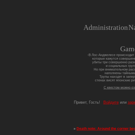
Administration
Na
Gam
-В Лос-Анджелесе происходит 
которые кажутся совершен
убиты три совершенно разн
и социальных груп
Но при внимательном расс
наполнены тайными
Трупы находят в запер
стенах висят японские ри
С квестом можно о
Привет, Гость!
Войдите
или
зар
»
Death note: Around the corner be