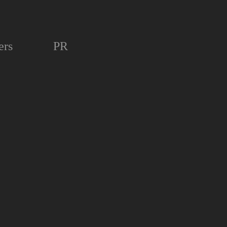
ers
PR