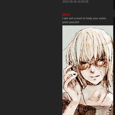
2010-05-06 16:55:58
Mello
I am not a tool to help you solve
your puzzle!