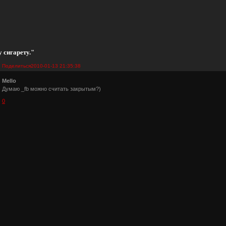
 сигарету."
Поделиться
2010-01-13 21:35:38
Mello
Думаю _fb можно считать закрытым?)
0