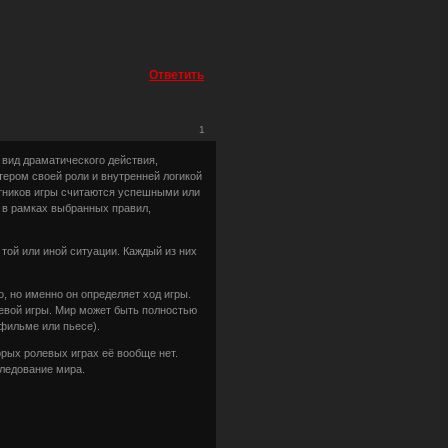
Ответить
1
, вид драматического действия,
тером своей роли и внутренней логикой
стников игры считаются успешными или
 в рамках выбранных правил,
той или иной ситуации. Каждый из них
, но именно он определяет ход игры.
евой игры. Мир может быть полностью
фильме или пьесе).
орых ролевых играх её вообще нет.
ледование мира.