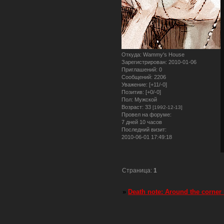
Откуда:
Wammy's House
Зарегистрирован
: 2010-01-06
Приглашений:
0
Сообщений:
2206
Уважение:
[+11/-0]
Позитив:
[+0/-0]
Пол:
Мужской
Возраст:
33
[1992-12-13]
Провел на форуме:
7 дней 10 часов
Последний визит:
2010-06-01 17:49:18
Страница:
1
»
Death note: Around the corner