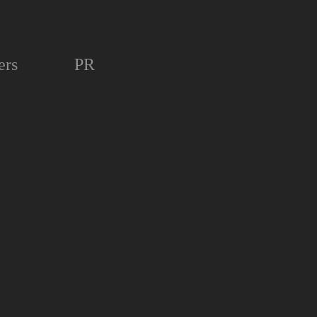
ers
PR