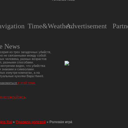
vigation
Time&Weather.
Advertisement
Partn
e News
серия из трех загадочных убийств,
но не связанными между собой:
ых человека, разных возрастов
п, разными способами.
мотрении видно, что убийства
 знаками и символами.
тых изнутри комнатах, а на
туальные куколки Вара Нингё.
знакомиться
в этой теме.
егистрируйтесь
.
gins Rai
»
Правила ролевой
»
Ролева́я игра́