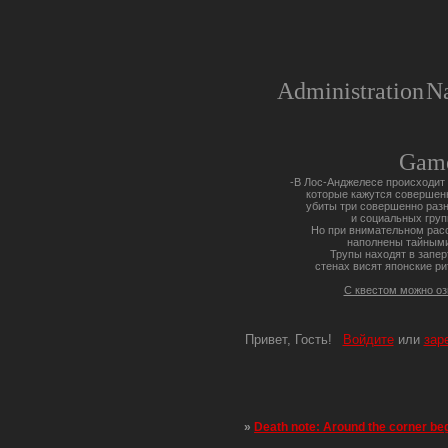
Administration
Na
Gam
-В Лос-Анджелесе происходит 
которые кажутся совершен
убиты три совершенно разн
и социальных груп
Но при внимательном расс
наполнены тайными
Трупы находят в запер
стенах висят японские ри
С квестом можно о
Привет, Гость!
Войдите
или
зар
»
Death note: Around the corner be