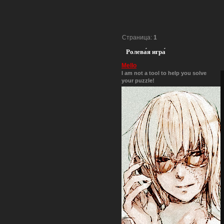
Страница:
1
Ролева́я игра́
Mello
I am not a tool to help you solve
your puzzle!