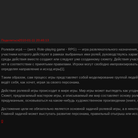
Поделиться
2010-01-11 20:46:13
Ролева́я игра́ — (англ. Role-playing game - RPG) — игра развлекательного назначения
участники которого действуют в рамках выбранных ими ролей, руководствуясь харак
среды действия вместе создают или следуют уже созданному сюжету. Действия уча
нет в соответствии с принятыми правилами. Игроки могут свободно импровизировать
определяя направление и исход игры[1].
Таким образом, сам процесс игры представляет собой моделирование группой людей 
ведёт себя, как хочет, играя за своего персонажа.
Действие ролевой игры происходит в мире игры. Мир игры может выглядеть как угодно
Сюжет, предлагаемый мастером игры, и описываемый им мир составляет основу рол
придуманным, основываться на каком-нибудь художественном произведении (книге, 
Достижение цели не обязательно является основной задачей ролевой игры, а в некот
Главной задачей может выступать развитие персонажа, правильный отыгрыш или исс
0