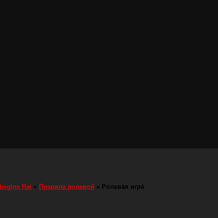
 begins Rai
»
Правила ролевой
»
Ролева́я игра́