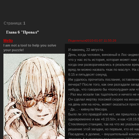
Страница:
1
Глава 6 "Провал”
Mello
Поделиться
2010-01-07 11:55:26
I am not a tool to help you solve
И наконец, 22 августа.
your puzzle!
День, когда человек, виновный в Лос-андж
что у нас есть история, которая может нам 
когда они разворачивались в реальном време
вряд ли можно назвать «как по маслу». На
6:15 и пятьдесят секунд.
Им удалось прочитать послание, оставленно
вечера? После того, как они разгадали зага
нибудь, что говорило бы «пополудни» или «
- Раз мы искали так тщательно и ничего не 
Он сделал жертву похожей скорее на механ
на день или на ночь, может оказаться прос
- Да… - кивнула Мисора.
Было ли это правдой или нет, им пришлось и
одновременно и как «6:15:50», и как «18:15
Стеклянную станцию, так на что же указыва
решение этой загадки, но первым, кто её н
Пасадене, в долине, – внушительный компле
двухсот. А в квартире под номером 1313 жи