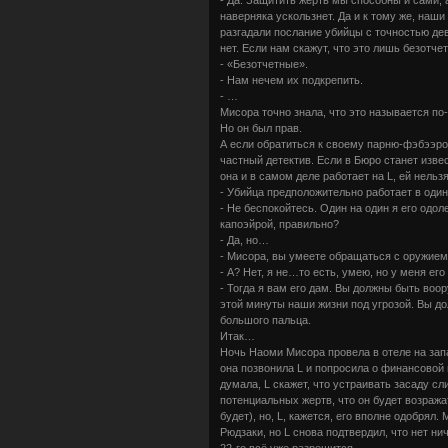
наверняка ускользнет. Да и к тому же, наш
разгадали послание убийцы с точностью дев
нет. Если нам скажут, что это лишь безотч
- «Безотчетные».
- Нам нечем их подкрепить.
- …
Мисора точно знала, что это называется по
Но он был прав.
А если обратиться к своему парню-фэбээров
частный детектив. Если в Бюро станет изве
она и в самом деле работает на L, ей нель
- Убийца предположительно работает в одино
- Не беспокойтесь. Один на один я его одол
капоэйрой, правильно?
- Да, но…
- Мисора, вы умеете обращаться с оружие
- А? Нет, я не…то есть, умею, но у меня его 
- Тогда я вам его дам. Вы должны быть воо
этой минуты наши жизни под угрозой. Вы до
большого пальца.
Итак…
Ночь Наоми Мисора провела в отеле на зап
она позвонила L и попросила о финансовой 
думала, L скажет, что устраивать засаду с
потенциальных жертв, что он будет возража
будет), но, L, кажется, его вполне одобрял.
Рюдзаки, но L снова подтвердил, что нет нич
22-го всё уже разрешится…