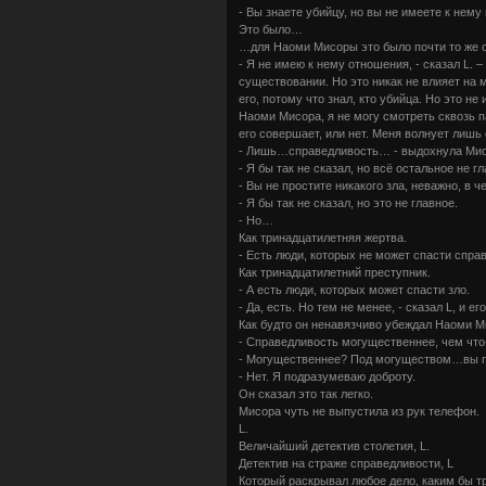
- Вы знаете убийцу, но вы не имеете к нему
Это было…
…для Наоми Мисоры это было почти то же с
- Я не имею к нему отношения, - сказал L. 
существовании. Но это никак не влияет на 
его, потому что знал, кто убийца. Но это н
Наоми Мисора, я не могу смотреть сквозь па
его совершает, или нет. Меня волнует лишь
- Лишь…справедливость… - выдохнула Мисо
- Я бы так не сказал, но всё остальное не гл
- Вы не простите никакого зла, неважно, в 
- Я бы так не сказал, но это не главное.
- Но…
Как тринадцатилетняя жертва.
- Есть люди, которых не может спасти спра
Как тринадцатилетний преступник.
- А есть люди, которых может спасти зло.
- Да, есть. Но тем не менее, - сказал L, и е
Как будто он ненавязчиво убеждал Наоми М
- Справедливость могущественнее, чем что
- Могущественнее? Под могуществом…вы п
- Нет. Я подразумеваю доброту.
Он сказал это так легко.
Мисора чуть не выпустила из рук телефон.
L.
Величайший детектив столетия, L.
Детектив на страже справедливости, L
Который раскрывал любое дело, каким бы