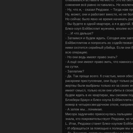
сомнения всё равно оставались. Не исключ
- Ну, что ж, - сказал Рюдзаки. – Тогда нам п
Ну, может, они и работают вместе, но не бол
Но сейчас было явно не время начинать раз
- Вы будете в одной квартире, а я в другой
Блюз-хоуп Бэйбисплит мужчина, вполне ест
- …И что дальше?
- Затаимся и будем ждать. Сегодня или зав
Бэйбисплитом и попросить их содействоват
ними охотится серийный убийца. Если они 
всю операцию.
- Но они ведь имеют право знать?
- А ещё они имеют право жить, что намног
на сутки.
- Заплатим?
- Да. Так проще всего. К счастью, меня об
раскроем преступление, они будут только ра
жертвы были выбраны только из-за своих и
имеет смысл, только если они убиты в своей
будем ждать в их квартирах, мы сможем под
Блэкбери Браун и Блюз-хоупа Бэйбисплита 
номер в четырехзвездочном отеле, наприме
- А затем мы…понимаю.
Мисора задумчиво прикоснулась пальцами к
знала, кто покровительствует Рюдзаки, но ч
L. Итак, Рюдзаки станет Блюз-хоупом Бэйб
- И обращаться за помощью к полиции мы н
- Да. Защитить жертв мы способны и сами, 