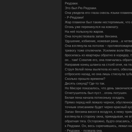
Рюдзаки.
Это был Рю Рюдзаки.
Она увидела его глаза сквозь языки пламен
- Р-Рюдзаки!
Жар пламени был таким нестерпимым, что о
Огонь уже перекинулся на комнату.
На неё полыхнуло жаром.
Она почувствовала запах бензина.
Удушение, избиение, ножевая рана…а четве
Она взглянула на потолок – противопожарна
тревогу тоже отключили. Усилием воли Мисо
бросилась из квартиры обратно в коридор, т
он…там! Схватив его, она помчалась обратн
Направив конец шланга на столб огня, на т
Струя белой пены вылетела из него, обвола
отбросило назад, но она лишь стиснула зубы
Сколько прошло времени?
Десять секунд? Где-то так.
Но Мисоре показалось, что день закончился
Огнетушитель был пуст…огонь потушен.
Белая пена начала потихоньку оседать.
Прямо перед ней лежало черное, обугленно
точным описанием будет черно-красный кусо
Запах бензина висел в воздухе, к нему при
взглянула в сторону окна, прикидывая, не 
обратная тяга. Осторожно, будто опасаясь,
к Рюдзаки. Он, весь скрючившись, лежал на
- Рюдзаки, - позвала она.