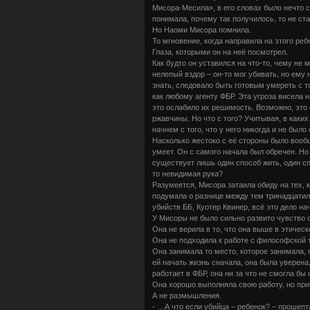
Мисора-Месила», в его словах было нечто с
понимала, почему так получилось, то не ст
Но Наоми Мисора помнила.
То мгновение, когда направила на этого ре
Глаза, которыми он на неё посмотрел.
Как будто он уставился на что-то, чему не 
нелепый вздор – он-то мог убивать, но ему 
знать, следовало быть готовым умереть с т
как любому агенту ФБР. Эта угроза висела 
это ослабило их решимость. Возможно, это
ржавчины. Но что с того? Учитывая, в каких
начнем с того, что у него никогда и не был
Насколько жестоко с её стороны было вообще
умеет. Он с самого начала был обречен. Но 
существует лишь один способ жить, один с
то невидимая рука?
Разумеется, Мисора затаила обиду на тех, 
подумала о разнице между тем тринадцатиле
убийств ББ, Куотер Квинер, всё это дело н
У Мисоры не было сильно развито чувство 
Она не верила в то, что она выше в этичес
Она не подходила к работе с философской т
Она занимала то место, которое занимала, 
ей начать жизнь сначала, она была уверена
работает в ФБР, она ни за что не смогла бы 
Она хорошо выполняла свою работу, но при
А не размышления.
- …А что если убийца – ребенок? – прошеп