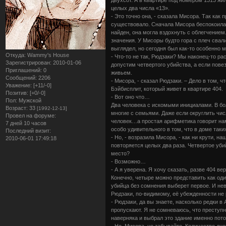
целых два числа «13».
- Это точно она, - сказала Мисора. Так как
существовало. Сначала Мисора беспокоилась
найден, она могла вздохнуть с облегчением
значения. У Мисоры будто гора с плеч свал
выглядел, но сегодня был как-то особенно 
Откуда:
Wammy's House
- Что-то не так, Рюдзаки? Мы наконец-то 
Зарегистрирован
: 2010-01-06
допустим четвертого убийства, а если пове
Приглашений:
0
живьем.
Сообщений:
2206
- Мисора, - сказал Рюдзаки. – Дело в том,
Уважение:
[+11/-0]
Бэйбисплит, который живет в квартире 404.
Позитив:
[+0/-0]
- Вот оно что…
Пол:
Мужской
Два человека с искомыми инициалами. В бол
Возраст:
33
[1992-12-13]
многие с семьями. Даже если округлить чис
Провел на форуме:
человек…а простая арифметика говорит нам,
7 дней 10 часов
особо удивительного в том, что в доме так
Последний визит:
- Но, - возразила Мисора, - как ни крути, н
2010-06-01 17:49:18
повторяется целых два раза. Четвертое уб
место?
- Возможно…
- А я уверена. Я хочу сказать, разве 404 ве
Конечно, четыре можно представить как один
убийца без сомнения выберет первое. И нев
Рюдзаки, по-видимому, её убежденности не 
- Рюдзаки, да вы знаете, насколько редки 
пропускают. Я не сомневаюсь, что преступ
наверняка и выбрал это здание именно пото
- Но, Мисора, не забывайте. Количество дн