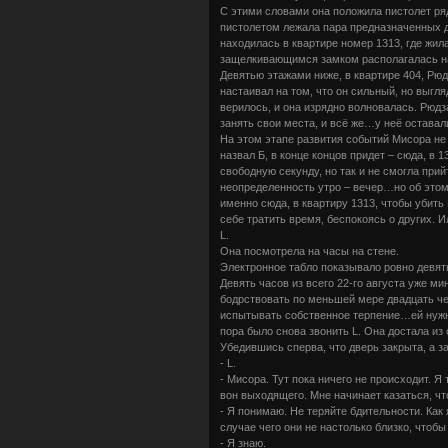
С этими словами она положила пистолет ряд
пистолетом лежала пара предназначенных д
находилась в квартире номер 1313, где жил
защелкивающимся замком располагалась н
Девятью этажами ниже, в квартире 404, Рюд
настаивал на том, что он сильный, но выгл
верилось, и она изрядно волновалась. Рюдз
занять свои места, и всё же…у неё оставал
На этом этапе развития событий Мисора не 
назвал Б, в конце концов придет – сюда, в
свободную секунду, но так и не смогла прий
неопределенность утро – вечер…но об этом 
именно сюда, в квартиру 1313, чтобы убить
себе тратить время, беспокоясь о других. 
L.
Она посмотрела на часы на стене.
Электронное табло показывало ровно девять
Девять часов из всего 22-го августа уже ми
бодрствовать по меньшей мере двадцать че
испытывать собственное терпение…ей нужно 
пора было снова звонить L. Она достала и
Убедившись сперва, что дверь закрыта, а 
- L.
- Мисора. Тут пока ничего не происходит. Я 
вон выходящего. Мне начинает казаться, чт
- Я понимаю. Не теряйте бдительности. Как 
случае чего они не настолько близко, чтоб
- Я знаю.