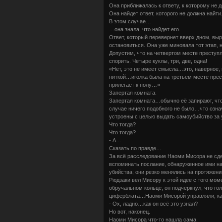
Она приближалась к ответу, к которому не 
Она найдет ответ, которого не должна найти
В этом случае…
…она знала, что найдет его.
Ответ, который перевернет вверх дном, выр
остановиться. Она уже миновала тот этап,
Допустим, что на четвертом месте преступ
спорить. Четыре куклы, три, две, одна!
«Нет, это не имеет смысла…это, наверное,
ниткой…иголка была на третьем месте пре
прилегает к полу…»
Запертая комната.
Запертая комната…обычно её запирают, что
случае ничего подобного не было…что означ
устроены с целью выдать самоубийство за 
Что тогда?
Что тогда?
- А…
Сказать по правде…
За всё расследование Наоми Мисора не сде
вспоминать послание, обнаруженное ими на
убийства; они резко менялись на протяжен
Рюдзаки вел Мисору к этой идее с того моме
обручальном кольце, он подчеркнул, что гол
циферблата…Наоми Мисорой управляли, как
- Ох, ладно…как он всё это узнал?
Но вот, наконец.
Наоми Мисора что-то нашла сама.