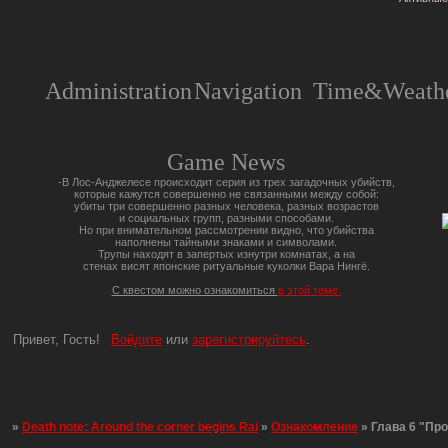
Administration
Navigation
Time&Weathe
Game News
-В Лос-Анджелесе происходит серия из трех загадочных убийств,
которые кажутся совершенно не связанными между собой:
убиты три совершенно разных человека, разных возрастов
и социальных групп, разными способами.
Но при внимательном рассмотрении видно, что убийства
наполнены тайными знаками и символами.
Трупы находят в запертых изнутри комнатах, а на
стенах висят японские ритуальные куколки Вара Нингё.
С квестом можно ознакомиться
в этой теме.
Привет, Гость!
Войдите
или
зарегистрируйтесь
.
»
Death note: Around the corner begins Rai
»
Ознакомление
»
Глава 6 "Пр