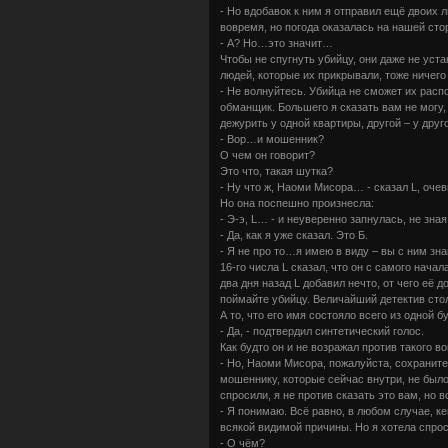
- Но вдобавок к ним я отправил ещё двоих л
вовремя, но погода оказалась на нашей сто
- А? Но…это значит…
Чтобы не спугнуть убийцу, они даже не уста
людей, которые их прикрывали, тоже ничего
- Не волнуйтесь. Убийца не сможет их рас
обманщик. Большего я сказать вам не могу, 
дежурить у одной квартиры, другой – у друг
- Вор…и мошенник?
О чем он говорит?
Это что, такая шутка?
- Ну что ж, Наоми Мисора… - сказал L, очев
Но она поспешно произнесла:
- Э-э, L… - и неуверенно запнулась, не зна
- Да, как я уже сказал. Это Б.
- Я не про то…я имею в виду – вы с ним зн
16-го числа L сказал, что он с самого начал
два дня назад L добавил нечто, от чего её 
поймайте убийцу. Величайший детектив стол
А то, что его имя состояло всего из одной 
- Да, - подтвердил синтетический голос.
Как будто он и не возражал против такого в
- Но, Наоми Мисора, пожалуйста, сохраните
мошеннику, которые сейчас внутри, не было
спросили, я не против сказать это вам, но 
- Я понимаю. Всё равно, в любом случае, к
всякой видимой причины. Но я хотела спрос
- О чём?