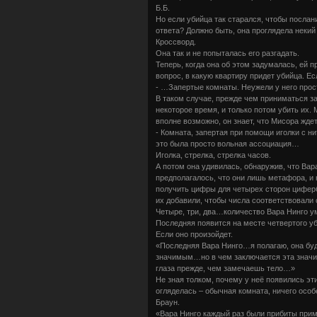
Б.Б.
Но если убийца так старался, чтобы послан
ответа? Должно быть, она проглядела некий
Кроссворд.
Она так и не попыталась его разгадать.
Теперь, когда она об этом задумалась, ей п
вопрос, в какую квартиру придет убийца. Ес
- …Запертые комнаты. Неужели у него прос
В таком случае, прежде чем приниматься з
некоторое время, и только потом убить их.
вполне возможно, он знает, что Мисора жде
- Комната, запертая при помощи иголки с н
это была просто вольная ассоциация…
Иголка, стрелка, стрелка часов.
А потом она удивилась, обнаружив, что Ва
предполагалось, что они лишь метафора, и
получить цифры для четырех сторон циферб
их добавили, чтобы числа соответствовали 
Четыре, три, два…количество Вара Нинго 
Последняя появится на месте четвертого у
Если оно произойдет.
«Последняя Вара Нинго…я полагаю, она бу
значимым…но в чем заключается эта значи
глаза прежде, чем замечаешь тело…»
Не зная толком, почему у неё появились эт
огляделась – обычная комната, ничего особ
Браун.
«Вара Нинго каждый раз были прибиты прим