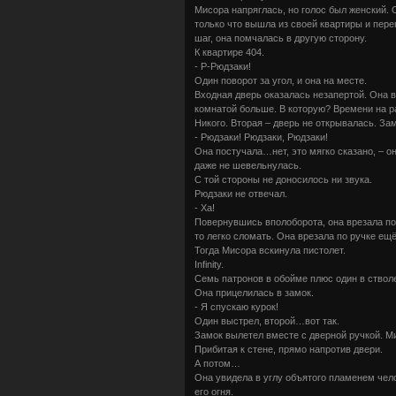
Мисора напряглась, но голос был женский. 
только что вышла из своей квартиры и пере
шаг, она помчалась в другую сторону.
К квартире 404.
- Р-Рюдзаки!
Один поворот за угол, и она на месте.
Входная дверь оказалась незапертой. Она в
комнатой больше. В которую? Времени на р
Никого. Вторая – дверь не открывалась. Зам
- Рюдзаки! Рюдзаки, Рюдзаки!
Она постучала…нет, это мягко сказано, – он
даже не шевельнулась.
С той стороны не доносилось ни звука.
Рюдзаки не отвечал.
- Ха!
Повернувшись вполоборота, она врезала по 
то легко сломать. Она врезала по ручке ещё
Тогда Мисора вскинула пистолет.
Infinity.
Семь патронов в обойме плюс один в стволе
Она прицелилась в замок.
- Я спускаю курок!
Один выстрел, второй…вот так.
Замок вылетел вместе с дверной ручкой. Ми
Прибитая к стене, прямо напротив двери.
А потом…
Она увидела в углу объятого пламенем чело
его огня.