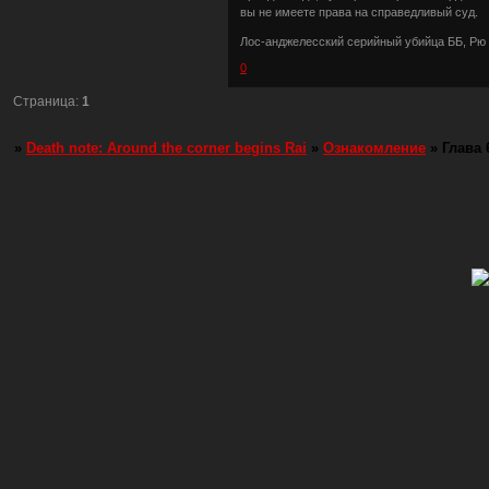
вы не имеете права на справедливый суд.
Лос-анджелесский серийный убийца ББ, Рю 
0
Страница:
1
»
Death note: Around the corner begins Rai
»
Ознакомление
»
Глава 