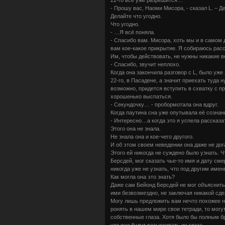
- Прошу вас, Наоми Мисора, - сказал L. – Д
Делайте что угодно.
Что угодно.
- …Я всё поняла.
- Спасибо вам. Мисора, хоть мы и в самом 
вам кое-какое прикрытие. Я собираюсь расс
Им, чтобы действовать, не нужны никакие в
- Спасибо, звучит неплохо.
Когда она закончила разговор с L, было уже
22-го, в Пасадене, а значит приехать туда 
возможно, придется вступить в схватку с п
хорошенько выспаться.
- Секундочку… - пробормотала она вдруг.
Когда паутина сна уже опутывала её сознан
- Интересно…а когда это я успела рассказа
Этого она не знала.
Не знала она и кое-чего другого.
И об этом своем неведении она даже не до
Этого ей никогда не суждено было узнать. Чт
Берсдей, мог сказать чье-то имя и дату сме
никогда уже не узнать, что под другим име
Как могла она это знать?
Даже сам Бейонд Берсдей не мог объяснить,
ими безвозмездно, не заключая никакой сдел
Могу лишь предложить вам нечто похожее н
ронять в нашем мире свои тетради, то могу
собственные глаза. Хотя было бы полным б
что они будут разыскивать их глаза.