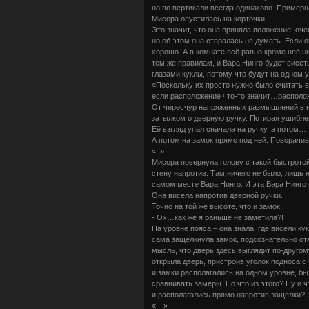
но по вертикали всегда одинаково. Пример
Мисора опустилась на корточки.
Это значит, что она приняла положение, оче
но об этом она старалась не думать. Если о
хорошо. А в комнате всё равно кроме неё ни
тем же правилам, и Вара Нинго будет висеть
глазами куклы, потому что будут на одном у
«Поскольку их просто нужно было считать 
если расположение что-то значит…располо
От чересчур напряженных размышлений в н
затылком о дверную ручку. Потирая ушиб
Её взгляд упал сначала на ручку, а потом…
А потом на замок прямо под ней. Поворачи
«!!»
Мисора повернула голову с такой быстротой
стену напротив. Там ничего не было, лишь 
самом месте Вара Нинго. И эта Вара Нинго 
Она висела напротив дверной ручки.
Точно на той же высоте, что и замок.
- Ох…как же я раньше не заметила?!
На уровне пояса – она знала, где висели ку
сама защелкнула замок, подсознательно отм
мысль, что дверь здесь выглядит по-другом
открыла дверь, пристроив уголок подноса с
и замки располагались на одном уровне, бы
сравнивать замеры. Но что из этого? Ну и 
и располагались прямо напротив защелки? 
«…»