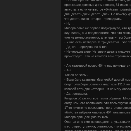
произошло девятью днями позже, 31 июля, вт
августа, а если четвертое убийство произой
дня, девять дней, девять дней. Но почему 
что девять плюс четыре – тринадцать.
- Ну…
Мисора сама же первая подчеркнула, что тр
случилось, она предположила, что это лишь
уже не имело значения, а теперь – тем бол
- У нас есть четверка. И три девятки…это т
- Да, но…чередование было…
- Не чередование. Четыре и девять следует
происходит…это не кажется вам странным
- …
- А с квартирой номер 404 у нас получается 
- А-а…
Так он об этом?
- Если бы у квартиры был любой другой номе
будет Блэкбери Браун из квартиры 1313, но 
которой есть две четверки…я не могу сбрас
- Да…согласна.
Когда он объяснил всё таким образом, Мисо
саму немного беспокоили эти промежутки м
17-го ничего не произошло, но это они осо
убийства избрана квартира 404, она вписыв
Мисора прищёлкнула языком.
Они так и не смогли определить, указывали 
место преступления, оказалось, что возмо
отказывался вставать на место. Это её бес