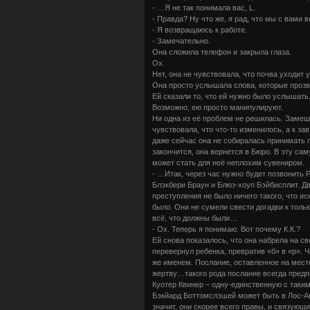
- …Я не так понимала вас, L.
- Правда? Ну что же, я рад, что мы с вами 
- Я возвращаюсь к работе.
- Замечательно.
Она сложила телефон и закрыла глаза.
Ох.
Нет, она не чувствовала, что почва уходит у
Она просто услышала слова, которые прозв
Ей сказали то, что ей нужно было услышать
Возможно, ею просто манипулируют.
Ни одна из её проблем не решилась. Замеш
чувствовала, что что-то изменилось, а к з
даже сейчас она не собиралась принимать 
закончится, она вернется в Бюро. В эту са
может стать для неё неплохим сувениром.
- …Итак, через час нужно будет позвонить 
Блэкбери Браун и Блюз-хоуп Бэйбисплит. Дв
преступления не было ничего такого, что ис
было. Они не сумели свести догадки к тольк
всё, что должны были…
- Ох. Теперь я понимаю. Вот почему К.К.?
Ей снова показалось, что она набрела на св
перевернул ребенка, превратив «б» в «р». Ч
же именем. Послание, оставленное на мест
жертву…такого рода послание всегда предпо
Куотер Квинер – одну-единственную с таки
Бэкйард Боттомслэшей может быть в Лос-Анд
значит, они скорее всего правы, и связующ