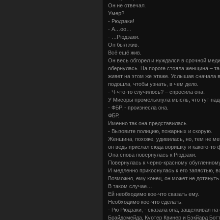
Он не отвечал.
Умер?
- Рюдзаки!
- А…оо…
- …Рюдзаки.
Он был жив.
Всё ещё жив.
Он весь обгорел и нуждался в срочной мед
обернулась. На пороге стояла женщина – та 
живет на этом же этаже. Услышав сначала 
подошла, чтобы узнать, в чем дело.
- Ч-что-то случилось? – спросила она.
У Мисоры промелькнула мысль, что тут над
- ФБР, - произнесла она.
ФБР.
Именно так она представилась.
- Вызовите полицию, пожарных и скорую.
Женщина, похоже, удивилась, но, тем не ме
он ведь прислал сюда воришку и какого-то 
Она снова повернулась к Рюдзаки.
Повернулась к черно-красному обугленному
И медленно прикоснулась к его запястью, 
Возможно, ему конец, он может не дотянуть
В таком случае…
Ей необходимо кое-что сказать ему.
Необходимо кое-что сделать.
- Рю Рюдзаки, - сказала она, защелкивая н
Брайдсмейда, Куотер Квинер и Бэкйард Ботт