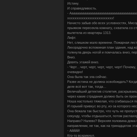
Истину.
И справедливость.
- Аааааааааааааааааааааааааааааааааааа
ххххххххххххххххххххххххх!
Начисто забыв обо всех условностях, Мисор
прыжком пересекла комнату, схватила со ст
вылетела из квартиры 1313.
Лифт.
Нет, слишком мало времени. Пожарная лест
Лихорадочно вспоминая план здания, над к
толкнула дверь ногой и помчалась вниз, пе
Вниз.
Девять этажей вниз.
- Черт…черт, черт, черт, черт, черт! Почем
очевидно!
Она была так зла сейчас.
Разве истина не должна освобождать? Когд
деле всё вот так, тогда…
Величайший детектив столетия, раскрывающ
через какие страдания должно быть он пр
Ноша настолько тяжелая, что сгибаешься п
И горький привкус во рту, из-за которого н
Она бежала так быстро, что чуть не пропус
секунду, чтобы отдышаться, потом распахну
Направо? Налево? Верхняя половина дома 
направлении, не так, как на тринадцатом эт
- Айййй!
Кто-то вскрикнул.