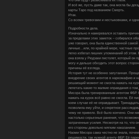
И всё же, пусть даже так, она могла бы дог
карты Таро под названием Смерть.
Итак.
Со всеми тревогами и нестыковками, и од
Подробности дела.
Изначально я намеревался оставить причи
за пределами этих заметок – собирался обой
уже говорил, она была единственной самой
личные…или, по крайней мере, частные проб
легко избегал лишних упоминаний об этом. 
она взяла у Рюдзаки пистолет, который он пр
могу и дальше обходить этот вопрос сторон
причины её взгляда.
История тут не особенно запутанная. Проще
внедрение своих агентов в наркомафию и н
решающий момент не смогла нажать на курок
лепетать какие-то жалкие оправдания о том,
Мисора была тренированным агентом ФБР. Он
нажать на курок всё равно не смогла. Её п
коем случае её не оправдывает. Тринадцат
позволила ему уйти, и секретное расследов
чему не привело. Всё было кончено. Они ни
настолько серьезные ранения, что возможно 
затраченные усилия. Несмотря на то, что о
его стороны довольно мягким наказанием.
Наоми Мисора сама честно не знала, почем
решимости, так нужной агенту ФБР. Её паре