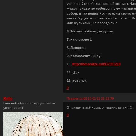
успев войти в более тесный контакт. Ча
может только по собственному желанию и
собой, и так невнятно, что если кто-то 
виска. Чудак, что с него взять... Хотя..
или жуликами, не правда ли?
6.Паззлы , кубики , игрушки
7. на стороне L
8. Детектив
9. разоблачить киру
10.
http://vkontakte.ru/id37591218
11. はい
12. новичок
0
Mello
Поделиться
2010-01-11 20:33:59
I am not a tool to help you solve
В принцепе всё хорошо , принимается. *О*
your puzzle!
0