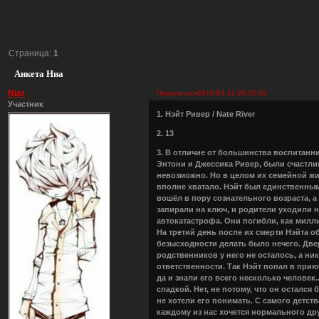
Страница:
1
Анкета Ниа
Niar
Поделиться
2010-01-11 20:32:32
Участник
1. Нэйт Ривер / Nate River
2. 13
3. В отличие от большинства воспитанн
Энтони и Джессика Ривер, были счастлив
невозможно. Но в целом их семейной жи
вполне хватало. Нэйт был единственным
вошёл в пору сознательного возраста, а
запирали на ключ, и родители уходили н
автокатастрофа. Они погибли, как милли
На третий день после их смерти Нэйта о
безысходности делать было нечего. Две
родственников у него не осталось, а ник
ответственности. Так Нэйт попал в прию
да и знали его всего несколько человек
сладкой. Нет, не потому, что он остался
не хотели его понимать. С самого детств
каждому из нас хочется нормального дру