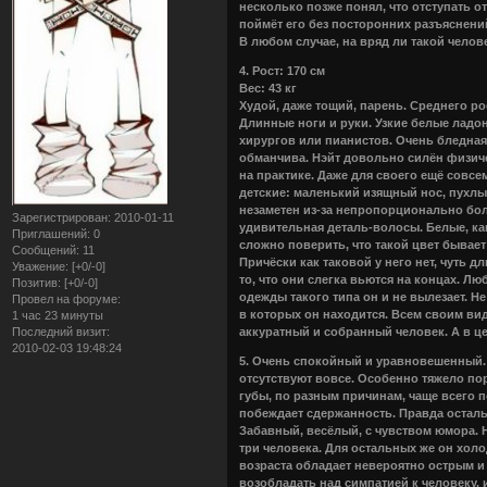
несколько позже понял, что отступать о
поймёт его без посторонних разъяснени
В любом случае, на вряд ли такой человек
4. Рост: 170 см
Вес: 43 кг
Худой, даже тощий, парень. Среднего р
Длинные ноги и руки. Узкие белые лад
хирургов или пианистов. Очень бледная
обманчива. Нэйт довольно силён физиче
на практике. Даже для своего ещё совс
детские: маленький изящный нос, пухлые
незаметен из-за непропорционально бол
Зарегистрирован
: 2010-01-11
удивительная деталь-волосы. Белые, как
Приглашений:
0
сложно поверить, что такой цвет бывает
Сообщений:
11
Причёски как таковой у него нет, чуть 
Уважение:
[+0/-0]
то, что они слегка вьются на концах. Л
Позитив:
[+0/-0]
одежды такого типа он и не вылезает. Не
Провел на форуме:
в которых он находится. Всем своим ви
1 час 23 минуты
аккуратный и собранный человек. А в ц
Последний визит:
2010-02-03 19:48:24
5. Очень спокойный и уравновешенный. 
отсутствуют вовсе. Особенно тяжело по
губы, по разным причинам, чаще всего п
побеждает сдержанность. Правда остальн
Забавный, весёлый, с чувством юмора. Н
три человека. Для остальных же он холод
возраста обладает невероятно острым и
возобладать над симпатией к человеку, 