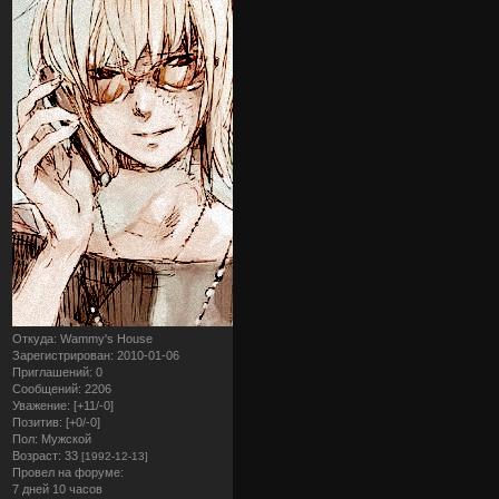
Откуда:
Wammy's House
Зарегистрирован
: 2010-01-06
Приглашений:
0
Сообщений:
2206
Уважение:
[+11/-0]
Позитив:
[+0/-0]
Пол:
Мужской
Возраст:
33
[1992-12-13]
Провел на форуме:
7 дней 10 часов