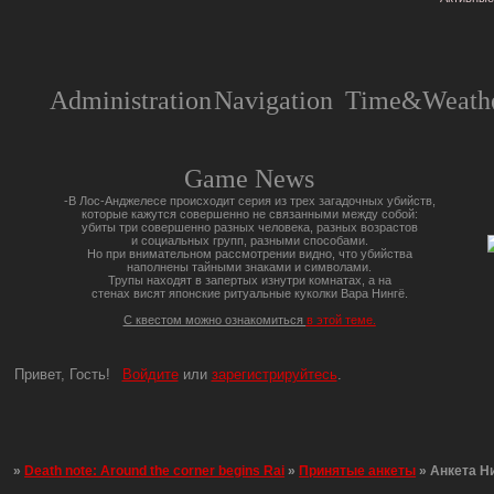
Administration
Navigation
Time&Weathe
Game News
-В Лос-Анджелесе происходит серия из трех загадочных убийств,
которые кажутся совершенно не связанными между собой:
убиты три совершенно разных человека, разных возрастов
и социальных групп, разными способами.
Но при внимательном рассмотрении видно, что убийства
наполнены тайными знаками и символами.
Трупы находят в запертых изнутри комнатах, а на
стенах висят японские ритуальные куколки Вара Нингё.
С квестом можно ознакомиться
в этой теме.
Привет, Гость!
Войдите
или
зарегистрируйтесь
.
»
Death note: Around the corner begins Rai
»
Принятые анкеты
»
Анкета Н