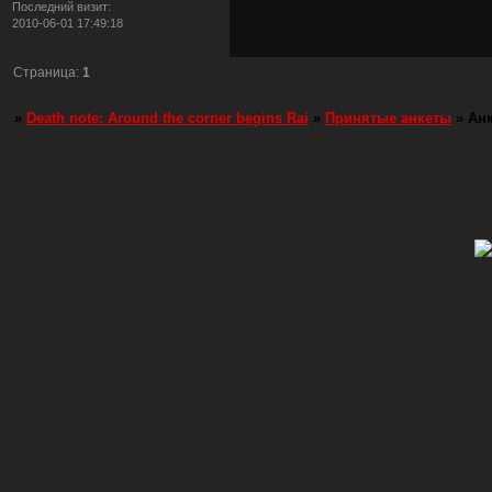
Последний визит:
2010-06-01 17:49:18
Страница:
1
»
Death note: Around the corner begins Rai
»
Принятые анкеты
»
Анк