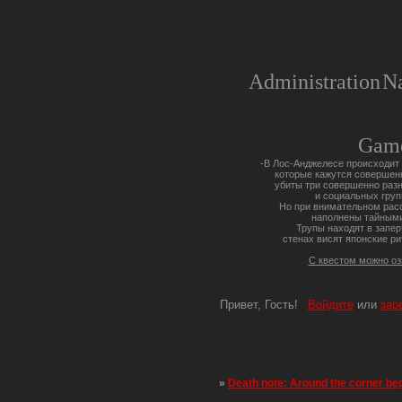
Administration
Na
Gam
-В Лос-Анджелесе происходит 
которые кажутся совершен
убиты три совершенно разн
и социальных груп
Но при внимательном расс
наполнены тайными
Трупы находят в запер
стенах висят японские ри
С квестом можно о
Привет, Гость!
Войдите
или
зар
»
Death note: Around the corner be