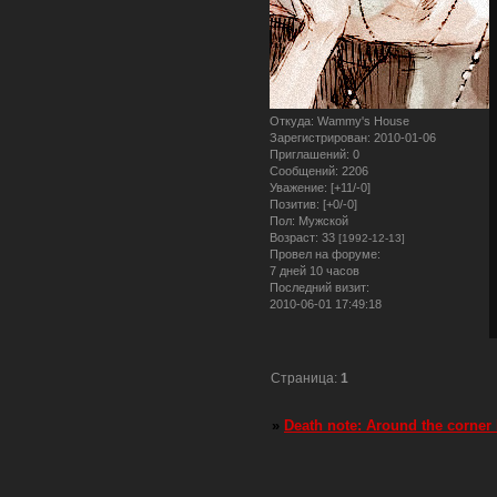
Откуда:
Wammy's House
Зарегистрирован
: 2010-01-06
Приглашений:
0
Сообщений:
2206
Уважение:
[+11/-0]
Позитив:
[+0/-0]
Пол:
Мужской
Возраст:
33
[1992-12-13]
Провел на форуме:
7 дней 10 часов
Последний визит:
2010-06-01 17:49:18
Страница:
1
»
Death note: Around the corner