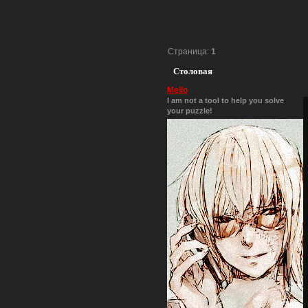
Страница:
1
Столовая
Mello
I am not a tool to help you solve
your puzzle!