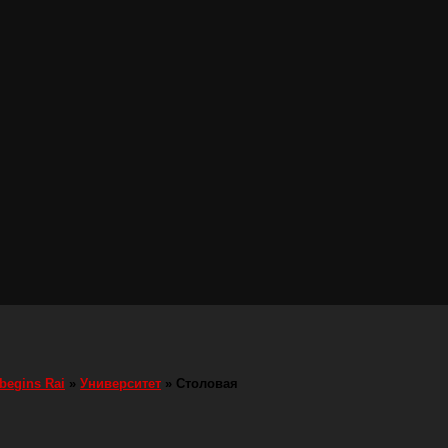
 begins Rai
»
Университет
»
Столовая