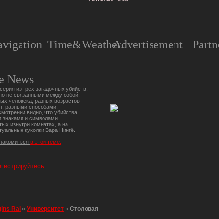
vigation
Time&Weather.
Advertisement
Partn
e News
серия из трех загадочных убийств,
но не связанными между собой:
ых человека, разных возрастов
п, разными способами.
мотрении видно, что убийства
 знаками и символами.
тых изнутри комнатах, а на
туальные куколки Вара Нингё.
знакомиться
в этой теме.
егистрируйтесь
.
gins Rai
»
Университет
»
Столовая