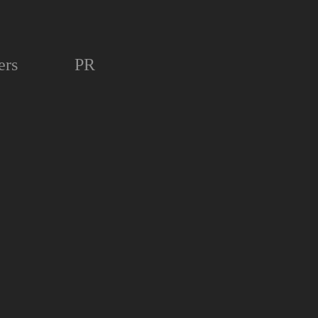
ers
PR