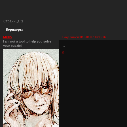
Страница:
1
Коридоры
Mello
Поделиться
2010-01-07 16:02:32
I am not a tool to help you solve
...
your puzzle!
0