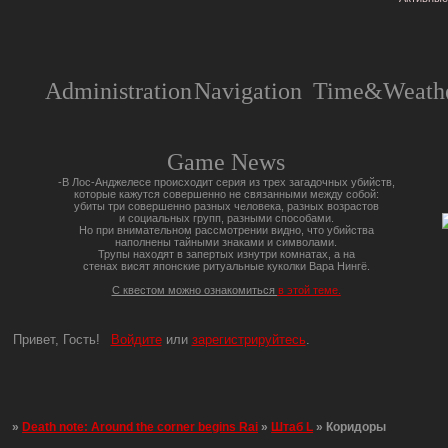
Administration
Navigation
Time&Weathe
Game News
-В Лос-Анджелесе происходит серия из трех загадочных убийств,
которые кажутся совершенно не связанными между собой:
убиты три совершенно разных человека, разных возрастов
и социальных групп, разными способами.
Но при внимательном рассмотрении видно, что убийства
наполнены тайными знаками и символами.
Трупы находят в запертых изнутри комнатах, а на
стенах висят японские ритуальные куколки Вара Нингё.
С квестом можно ознакомиться
в этой теме.
Привет, Гость!
Войдите
или
зарегистрируйтесь
.
»
Death note: Around the corner begins Rai
»
Штаб L
»
Коридоры