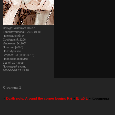
Откуда:
Wammy's House
Зарегистрирован
: 2010-01-06
Приглашений:
0
Сообщений:
2206
Уважение:
[+11/-0]
Позитив:
[+0/-0]
Пол:
Мужской
Возраст:
33
[1992-12-13]
Провел на форуме:
7 дней 10 часов
Последний визит:
2010-06-01 17:49:18
Страница:
1
»
Death note: Around the corner begins Rai
»
Штаб L
»
Коридоры