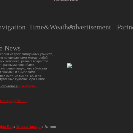
vigation
Time&Weather.
Advertisement
Partn
e News
серия из трех загадочных убийств,
но не связанными между собой:
ых человека, разных возрастов
п, разными способами.
мотрении видно, что убийства
 знаками и символами.
тых изнутри комнатах, а на
туальные куколки Вара Нингё.
знакомиться
в этой теме.
егистрируйтесь
.
gins Rai
»
Улицы города
»
Аллея