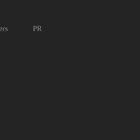
ers
PR