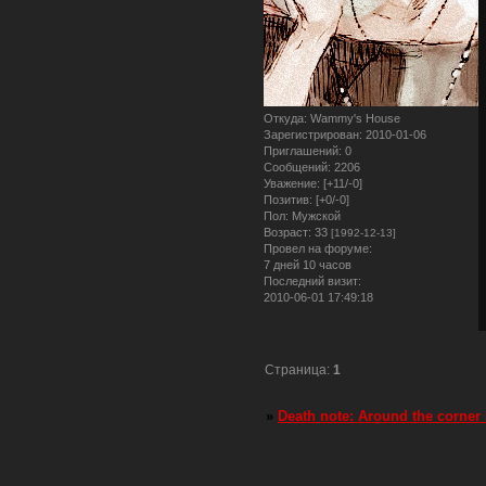
Откуда:
Wammy's House
Зарегистрирован
: 2010-01-06
Приглашений:
0
Сообщений:
2206
Уважение:
[+11/-0]
Позитив:
[+0/-0]
Пол:
Мужской
Возраст:
33
[1992-12-13]
Провел на форуме:
7 дней 10 часов
Последний визит:
2010-06-01 17:49:18
Страница:
1
»
Death note: Around the corner