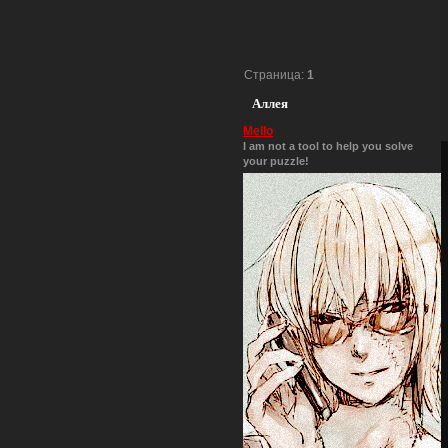
Страница:
1
Аллея
Mello
I am not a tool to help you solve
your puzzle!