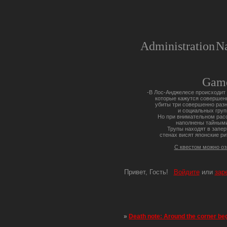
Administration
Na
Gam
-В Лос-Анджелесе происходит 
которые кажутся совершен
убиты три совершенно разн
и социальных груп
Но при внимательном расс
наполнены тайными
Трупы находят в запер
стенах висят японские ри
С квестом можно о
Привет, Гость!
Войдите
или
зар
»
Death note: Around the corner be