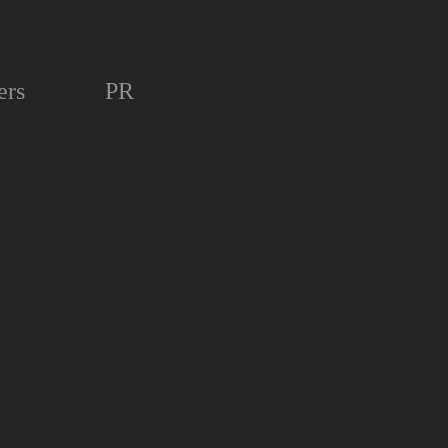
ers
PR