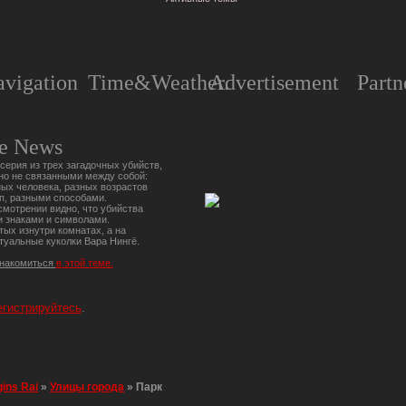
vigation
Time&Weather.
Advertisement
Partn
e News
серия из трех загадочных убийств,
но не связанными между собой:
ых человека, разных возрастов
п, разными способами.
мотрении видно, что убийства
 знаками и символами.
тых изнутри комнатах, а на
туальные куколки Вара Нингё.
знакомиться
в этой теме.
егистрируйтесь
.
gins Rai
»
Улицы города
»
Парк