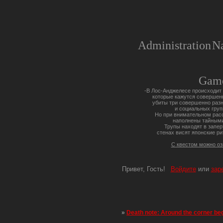
Administration
Na
Gam
-В Лос-Анджелесе происходит 
которые кажутся совершен
убиты три совершенно разн
и социальных груп
Но при внимательном расс
наполнены тайными
Трупы находят в запер
стенах висят японские ри
С квестом можно о
Привет, Гость!
Войдите
или
зар
»
Death note: Around the corner be