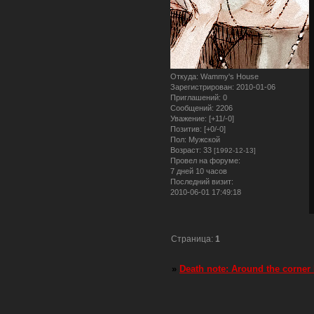
Откуда:
Wammy's House
Зарегистрирован
: 2010-01-06
Приглашений:
0
Сообщений:
2206
Уважение:
[+11/-0]
Позитив:
[+0/-0]
Пол:
Мужской
Возраст:
33
[1992-12-13]
Провел на форуме:
7 дней 10 часов
Последний визит:
2010-06-01 17:49:18
Страница:
1
»
Death note: Around the corner