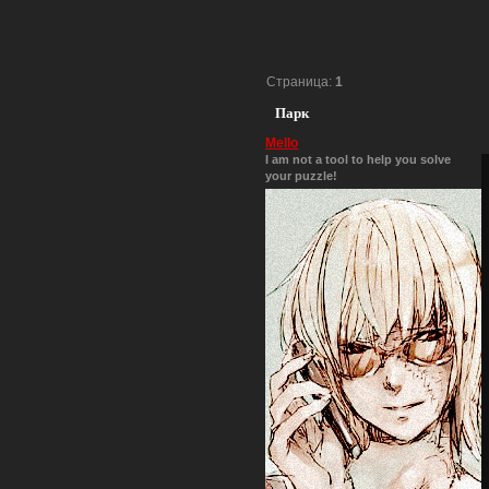
Страница:
1
Парк
Mello
I am not a tool to help you solve
your puzzle!