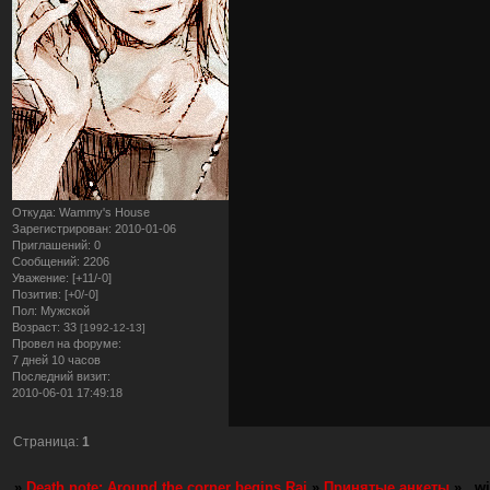
Откуда:
Wammy's House
Зарегистрирован
: 2010-01-06
Приглашений:
0
Сообщений:
2206
Уважение:
[+11/-0]
Позитив:
[+0/-0]
Пол:
Мужской
Возраст:
33
[1992-12-13]
Провел на форуме:
7 дней 10 часов
Последний визит:
2010-06-01 17:49:18
Страница:
1
»
Death note: Around the corner begins Rai
»
Принятые анкеты
»
. w