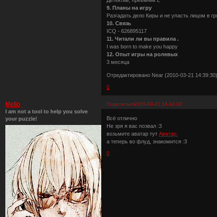
9. Планы на игру
Разгадать дело Киры и не упасть лицом в гря
10. Связь
ICQ - 626895117
11. Читали ли вы правила .
I was born to make you happy
12. Опыт игры на ролевых
3 месяца
Отредактировано Near (2010-03-21 14:39:30
0
Mello
Поделиться
2010-03-21 14:42:02
I am not a tool to help you solve
Всё отлично
your puzzle!
Не зря я вас позвал :3
возьмите аватар тут
Аватар.
а теперь во флуд, знакомится :3
0