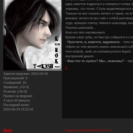
едва заметно вздрогнул и повернул голову 
знакомы, это точно. Столь выделяющегося 
Такеши не мог сказать ничего о парне, но е
виноват, нечего вслух сам с собой разговар
чудо, жующее плитку тёмного шоколада, мож
Плитка шоколада…
Кого-то это напоминает.
Куроки сжал зубы, но быстро собрался и ст
- Простите, я, кажется, задумался
, - тихо
«Мало ли что может знать невольный соб
что-нибудь, ведь он интересуется Кирой.
внутренний диалог.
- Вам что-то нужно? Мы…знакомы?
– пр
0
Зарегистрирован
: 2010-03-04
Приглашений:
0
Сообщений:
16
Уважение:
[+0/-0]
Позитив:
[+0/-0]
Провел на форуме:
4 часа 44 минуты
Последний визит:
2010-06-24 23:22:42
Mello
Поделиться
2010-03-08 11:41:17