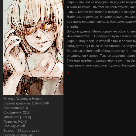
Парень вышел из под арки, перед его взор
А окна то какие , вы только посмотрите, как 
- Хм ...
Мелло брезгливо и надменно окинул 
Надо осмотреться, да хорошенько, сколько
всё таки решится кинуть дымовую шашку.
вперёд.
Войдя в здание, Мелло сразу же обратил вн
-Ничтожества ...
Пробурчал чуть слышно бл
Парень поднялся на второй этаж и полностью
заблудится тут было не возможно, но запут
Мелло закончил свой обход,парковку он то
он двинулся к аллее. Там он заметил парня
Уже так поздно ... какого чёрта он тут д
Пристально покосившись подумал блондин, 
0
Откуда:
Wammy's House
Зарегистрирован
: 2010-01-06
Приглашений:
0
Сообщений:
2206
Уважение:
[+11/-0]
Позитив:
[+0/-0]
Пол:
Мужской
Возраст:
33
[1992-12-13]
Провел на форуме: