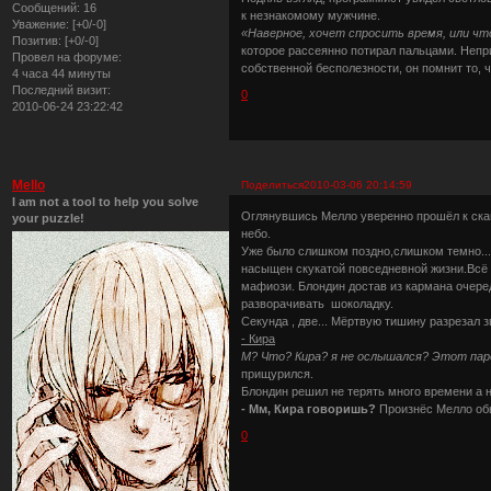
Сообщений:
16
к незнакомому мужчине.
Уважение:
[+0/-0]
«Наверное, хочет спросить время, или чт
Позитив:
[+0/-0]
которое рассеянно потирал пальцами. Непр
Провел на форуме:
собственной бесполезности, он помнит то, ч
4 часа 44 минуты
Последний визит:
0
2010-06-24 23:22:42
Mello
Поделиться
2010-03-06 20:14:59
I am not a tool to help you solve
Оглянувшись Мелло уверенно прошёл к скам
your puzzle!
небо.
Уже было слишком поздно,слишком темно...
насыщен скукатой повседневной жизни.Всё к
мафиози. Блондин достав из кармана очере
разворачивать шоколадку.
Секунда , две... Мёртвую тишину разрезал 
- Кира
М? Что? Кира? я не ослышался? Этот паре
прищурился.
Блондин решил не терять много времени а 
- Мм, Кира говоришь?
Произнёс Мелло об
0