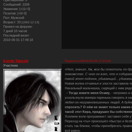
Сообщений:
2206
Уважение:
[+11/-0]
Позитив:
[+0/-0]
Пол:
Мужской
Возраст:
33
[1992-12-13]
Провел на форуме:
7 дней 10 часов
Последний визит:
2010-06-01 17:49:18
Kuroki Takeshi
Поделиться
2010-03-09 17:23:06
Участник
«Нет, значит. Хм, мог бы ответить по-д
знакомстве. С чего он взял, что я собир
такой этот подонок, убивающий…убивающ
Новая волна отчаянья и злости заставила 
Нахальный мальчишка, сидящий с ним рядом
- Тогда зовите меня Осаму
, - негромко 
ускользнула манера паренька говорить в ка
любил он неуравновешенных людей. А буйны
спросить? О нём не знают только какие-
такой этот Кира, придушил бы собствен
Усилием воли программист заставил себя ут
Переход на «ты» произошёл «быстро и безбо
стать так близки, чтобы пренебрегать прав
всё равно.