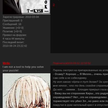
0
Зарегистрирован
: 2010-03-04
Приглашений:
0
Сообщений:
16
Уважение:
[+0/-0]
Позитив:
[+0/-0]
Провел на форуме:
4 часа 44 минуты
Последний визит:
2010-06-24 23:22:42
Mello
Поделиться
2010-03-12 22:16:52
I am not a tool to help you solve
Парень смотрел на припаркованные на алл
your puzzle!
- Осаму? Хорошо ... Я Мелло... очень пр
сам себе а не собеседнику.
Ну вот какого чёрта я тут делаю? За хр
мне нечего , что то день сегодня странн
Да нет ... хмммм...
Блондин прикрыл глаза 
- Вижу вы не сторонник Киры , это радуе
справедливо? Нет , это не справедливо .
торжествует что убил Эл , но рано или п
покрутил в руке нательный крест и отпустил