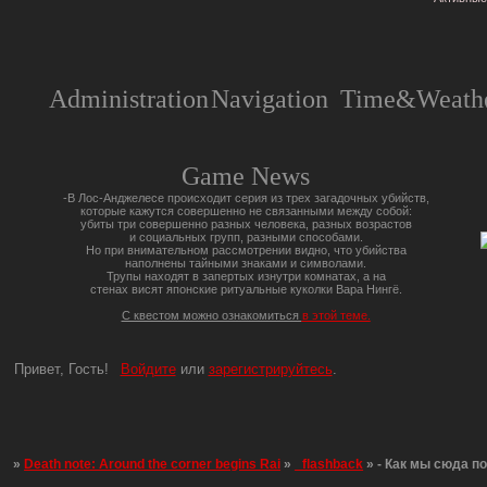
Administration
Navigation
Time&Weathe
Game News
-В Лос-Анджелесе происходит серия из трех загадочных убийств,
которые кажутся совершенно не связанными между собой:
убиты три совершенно разных человека, разных возрастов
и социальных групп, разными способами.
Но при внимательном рассмотрении видно, что убийства
наполнены тайными знаками и символами.
Трупы находят в запертых изнутри комнатах, а на
стенах висят японские ритуальные куколки Вара Нингё.
С квестом можно ознакомиться
в этой теме.
Привет, Гость!
Войдите
или
зарегистрируйтесь
.
»
Death note: Around the corner begins Rai
»
_flashback
»
- Как мы сюда п