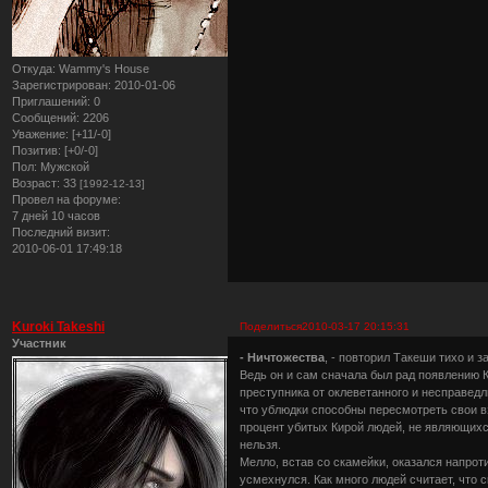
Откуда:
Wammy's House
Зарегистрирован
: 2010-01-06
Приглашений:
0
Сообщений:
2206
Уважение:
[+11/-0]
Позитив:
[+0/-0]
Пол:
Мужской
Возраст:
33
[1992-12-13]
Провел на форуме:
7 дней 10 часов
Последний визит:
2010-06-01 17:49:18
Kuroki Takeshi
Поделиться
2010-03-17 20:15:31
Участник
- Ничтожества
, - повторил Такеши тихо и з
Ведь он и сам сначала был рад появлению К
преступника от оклеветанного и несправед
что ублюдки способны пересмотреть свои в
процент убитых Кирой людей, не являющихс
нельзя.
Мелло, встав со скамейки, оказался напроти
усмехнулся. Как много людей считает, что с