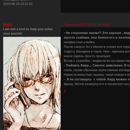
2010-06-24 23:22:42
Mello
Поделиться
2010-03-14 13:04:50
I am not a tool to help you solve
- Не сторонник значит? Это хорошо , ве
your puzzle!
просто слабаки, они боятся его и поэто
ненавистная улыбка.
После смерти Эл у Мелло в голове всё пере
сидел у блондина в горле. Ниа - причина вс
иначе парень просто проиграет.
Встав с скамейки , мафиози встал напротив
- Поймать Киру.... Смелое заявление. Я т
глаза, своим обычным агрессивным взглядо
Нависла минутная тишина, такая немая и мё
- Я не соглашусь с тобой. Киру можно п
фразу, Мелло развернулся и посмотрел на д
0