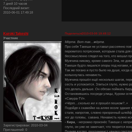
7 дней 10 часов
Последний визит:
2010-06-01 17:49:18
Kuroki Takeshi
Поделиться
2010-03-06 19:48:12
Участник
Мёртв. Вот так…мёртв.
Про себя Такеши не уставал рассеянно повто
пережитого потрясения, которым стала для 
бессмысленно глядел на того, кто мешал пр
Мужчина никому, кроме самого Эла, не дове
Такеши будто лишился опоры под ногами, и 
Так же погано и пусто было на душе, когда 
колыхнулась ненависть.
Мужчина прошёл ещё несколько шагов, пер
сесть и успокоится. Злиться глупо, нужно 
что делать дальше. Он обязан поймать Киру
Остановившись посреди улицы, Куроки огляд
«Сакура-TV».
«Чёрт…сколько же я прошёл пешком?..»
Подойдя к скамейке на аллее возле здания 
стали, напротив, словно призрачный шлейф 
ног до головы, савана. Ненависть нужно ис
- Кира
, - негромко произнёс Такеши с непр
Зарегистрирован
: 2010-03-04
глупо, он уже не замечает, что творится во
Приглашений:
0
Подняв взгляд, программист увидел светлов