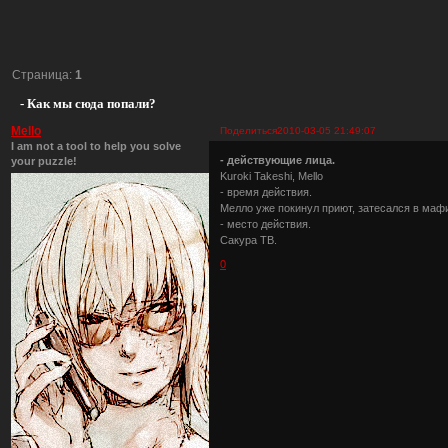
Страница:
1
- Как мы сюда попали?
Mello
Поделиться
2010-03-05 21:49:07
I am not a tool to help you solve
- действующие лица.
your puzzle!
Kuroki Takeshi, Mello
- время действия.
Мелло уже покинул приют, затесался в маф
- место действия.
Сакура ТВ.
0