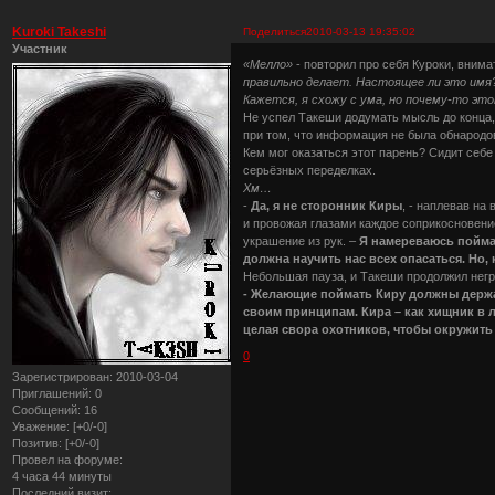
Kuroki Takeshi
Поделиться
2010-03-13 19:35:02
Участник
«Мелло»
- повторил про себя Куроки, внима
правильно делает. Настоящее ли это имя?
Кажется, я схожу с ума, но почему-то э
Не успел Такеши додумать мысль до конца, 
при том, что информация не была обнародо
Кем мог оказаться этот парень? Сидит себе 
серьёзных переделках.
Хм…
-
Да, я не сторонник Киры
, - наплевав н
и провожая глазами каждое соприкосновени
украшение из рук. –
Я намереваюсь поймат
должна научить нас всех опасаться. Но,
Небольшая пауза, и Такеши продолжил негр
- Желающие поймать Киру должны держа
своим принципам. Кира – как хищник в 
целая свора охотников, чтобы окружить
0
Зарегистрирован
: 2010-03-04
Приглашений:
0
Сообщений:
16
Уважение:
[+0/-0]
Позитив:
[+0/-0]
Провел на форуме:
4 часа 44 минуты
Последний визит: