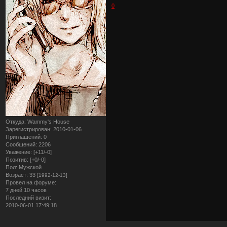
0
Откуда:
Wammy's House
Зарегистрирован
: 2010-01-06
Приглашений:
0
Сообщений:
2206
Уважение:
[+11/-0]
Позитив:
[+0/-0]
Пол:
Мужской
Возраст:
33
[1992-12-13]
Провел на форуме:
7 дней 10 часов
Последний визит:
2010-06-01 17:49:18