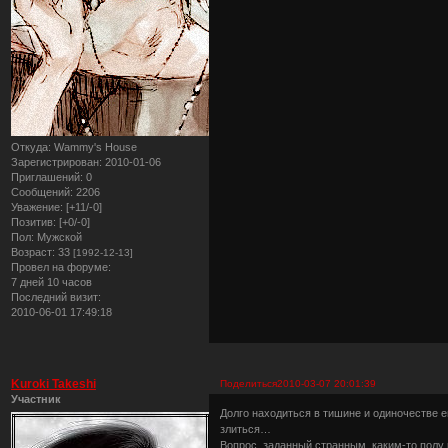
Откуда:
Wammy's House
Зарегистрирован
: 2010-01-06
Приглашений:
0
Сообщений:
2206
Уважение:
[+11/-0]
Позитив:
[+0/-0]
Пол:
Мужской
Возраст:
33
[1992-12-13]
Провел на форуме:
7 дней 10 часов
Последний визит:
2010-06-01 17:49:18
Kuroki Takeshi
Поделиться
2010-03-07 20:01:39
Участник
Долго находиться в тишине и одиночестве е
злиться…
Вопрос, заданный странным, каким-то полу