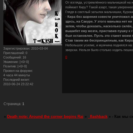
От взгляда, устремлённого мальчишкой на н
поймает Киру? Такой азарт, такая уверенн
Глядя в светлый затылок мальчишки, Куроки
-
Кира без зазрения совести уничтожил 
здесь, на Сакуре. У этого маньяка нет н
затем, чтобы доказать, насколько силён
вышибет ему мозги, приставив пушку к 
был остановлен. Пусть это станет моим
Став таким же беспринципным, как Кира
Небольшое усилие, и мужчина поднялся на н
Зарегистрирован
: 2010-03-04
зверски. Нельзя было столько ходить пеш
Приглашений:
0
0
Сообщений:
16
Уважение:
[+0/-0]
Позитив:
[+0/-0]
Провел на форуме:
4 часа 44 минуты
Последний визит:
2010-06-24 23:22:42
Страница:
1
»
Death note: Around the corner begins Rai
»
_flashback
»
- Как мы 