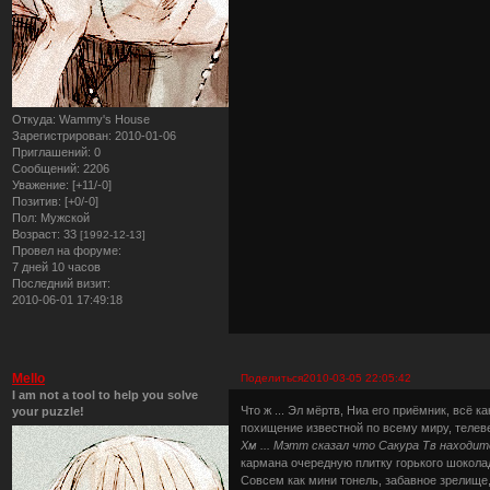
Откуда:
Wammy's House
Зарегистрирован
: 2010-01-06
Приглашений:
0
Сообщений:
2206
Уважение:
[+11/-0]
Позитив:
[+0/-0]
Пол:
Мужской
Возраст:
33
[1992-12-13]
Провел на форуме:
7 дней 10 часов
Последний визит:
2010-06-01 17:49:18
Mello
Поделиться
2010-03-05 22:05:42
I am not a tool to help you solve
Что ж ... Эл мёртв, Ниа его приёмник, всё 
your puzzle!
похищение известной по всему миру, теле
Хм ... Мэтт сказал что Сакура Тв находит
кармана очередную плитку горького шокола
Совсем как мини тонель, забавное зрелище, 