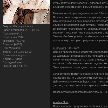
«тремолирующему голосу» и способна ночью
слишком естественно». Иными словами, она
Главные герой произведения - отель " Рафф
На фоне этой центральной фигуры и разво
Обманувшийся в своих надеждах фотограф 
хрупкую и эксцентричную актрису. Герои од
Откуда:
Wammy's House
Их истории перекликаются, возвращаются к
Зарегистрирован
: 2010-01-06
борений и терзаний , что сопровождают отн
Приглашений:
0
Это мог бы быть роман о любви и разочаро
Сообщений:
2206
головоломку , которую предлагается разгада
Уважение:
[+11/-0]
Позитив:
[+0/-0]
«Пирсинг»
(2007 год)
Пол:
Мужской
Возраст:
33
Данное произведение, является своеобразны
[1992-12-13]
Провел на форуме:
зачаровывает и одновременно приводит в у
7 дней 10 часов
появится необходимость отложить книгу, и 
Последний визит:
после чего обязательно захочется дочитать 
2010-06-01 17:49:18
Эта странная история одного несостоявшегос
Хотя автор не тратит ни единого лишнего с
произведение , его способность проникать 
Действие в романе порой достигает таких вы
, читая , мы задыхаемся от страха и слабее
Проза Мураками всегда восхитительна , но 
Another Note
Повествование представляет собой предсме