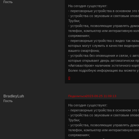
Гость
На сегодня существуют:
- переговорные устройства в основном это
- устройства со звуковым и световым опов
Трубки;
- устройства, позволяющие управлять домо
телефон, компьютер или интерактивную ко
сопряжения»;
- переговорные устройства с видео так н
которых могут служить в качестве видеоре
вашего смартфона;
- устройства без оповещения и связи, с а
которые открывают дверь автоматически пр
«Автовахтёров» наличием эстетичного кор
Более подробную информацию вы можете уз
0
BradleyLuh
Поделиться
2023-06-25 11:09:13
Гость
На сегодня существуют:
- переговорные устройства в основном это
- устройства со звуковым и световым опов
Трубки;
- устройства, позволяющие управлять домо
телефон, компьютер или интерактивную ко
сопряжения»;