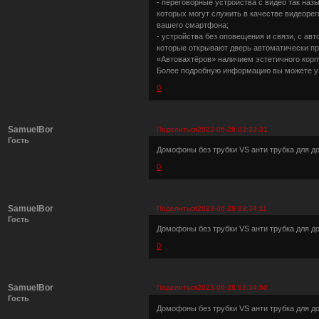
- переговорные устройства с видео так н
которых могут служить в качестве видеоре
вашего смартфона;
- устройства без оповещения и связи, с а
которые открывают дверь автоматически пр
«Автовахтёров» наличием эстетичного кор
Более подробную информацию вы можете уз
0
SamuelBor
Поделиться
2023-06-28 03:33:31
Гость
Домофоны без трубки VS анти трубка для 
0
SamuelBor
Поделиться
2023-06-28 03:34:11
Гость
Домофоны без трубки VS анти трубка для 
0
SamuelBor
Поделиться
2023-06-28 03:34:50
Гость
Домофоны без трубки VS анти трубка для 