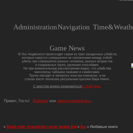
Administration
Navigation
Time&Weathe
Game News
-В Лос-Анджелесе происходит серия из трех загадочных убийств,
которые кажутся совершенно не связанными между собой:
убиты три совершенно разных человека, разных возрастов
и социальных групп, разными способами.
Но при внимательном рассмотрении видно, что убийства
наполнены тайными знаками и символами.
Трупы находят в запертых изнутри комнатах, а на
стенах висят японские ритуальные куколки Вара Нингё.
С квестом можно ознакомиться
в этой теме.
Привет, Гость!
Войдите
или
зарегистрируйтесь
.
»
Death note: Around the corner begins Rai
»
Вы
»
Любимые книги