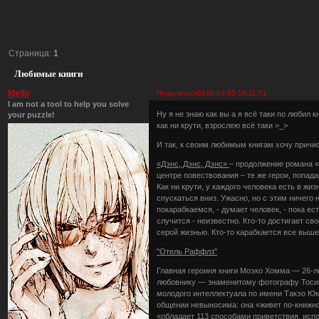
Страница:
1
Любимые книги
Mello
Поделиться
2010-03-05 18:11:51
I am not a tool to help you solve
Ну я не знаю как вы а я всё таки по любил 
your puzzle!
как ни крути, взрослею всё таки >_>
И так, к своим любимым книгам хочу причи
«Дэнс, Дэнс, Дэнс»
– продолжение романа «
центре повествования – те же герои, попа
Как ни крути, у каждого человека есть в жиз
спускаться вниз. Ужасно, но с этим ничего 
покарабкаемся, - думает человек, - пока ест
случится - неизвестно. Кто-то достигает с
серой жизнью. Кто-то карабкается все выше
"Отель Раффлз"
Главная героиня книги Моэко Хомма — 26-ле
любовнику — знаменитому фотографу Тосим
молодого интеллектуала по имени Такэо Юкк
общении невыносима: она «живет по-книжном
«обладает 113 способами приветствия, исп