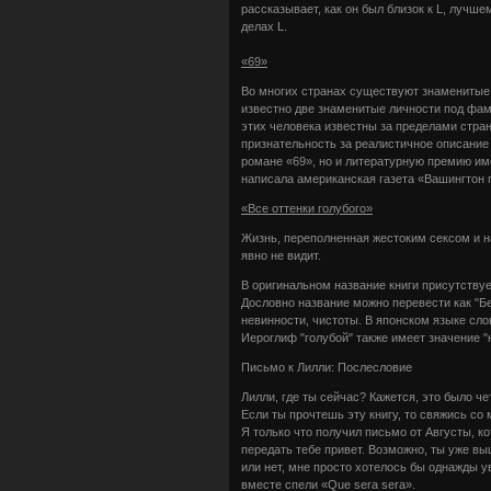
рассказывает, как он был близок к L, лучш
делах L.
«69»
Во многих странах существуют знаменитые
известно две знаменитые личности под фа
этих человека известны за пределами стра
признательность за реалистичное описание
романе «69», но и литературную премию им
написала американская газета «Вашингтон п
«Все оттенки голубого»
Жизнь, переполненная жестоким сексом и нар
явно не видит.
В оригинальном название книги присутств
Дословно название можно перевести как "Б
невинности, чистоты. В японском языке сло
Иероглиф "голубой" также имеет значение "
Письмо к Лилли: Послесловие
Лилли, где ты сейчас? Кажется, это было че
Если ты прочтешь эту книгу, то свяжись со 
Я только что получил письмо от Августы, к
передать тебе привет. Возможно, ты уже вы
или нет, мне просто хотелось бы однажды у
вместе спели «Que sera sera».