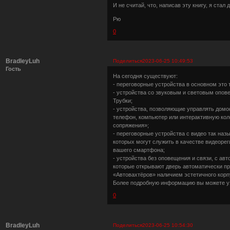
И не считай, что, написав эту книгу, я стал 
Рю
0
BradleyLuh
Поделиться
2023-06-25 10:49:53
Гость
На сегодня существуют:
- переговорные устройства в основном это
- устройства со звуковым и световым опов
Трубки;
- устройства, позволяющие управлять домо
телефон, компьютер или интерактивную ко
сопряжения»;
- переговорные устройства с видео так н
которых могут служить в качестве видеоре
вашего смартфона;
- устройства без оповещения и связи, с а
которые открывают дверь автоматически пр
«Автовахтёров» наличием эстетичного кор
Более подробную информацию вы можете уз
0
BradleyLuh
Поделиться
2023-06-25 10:54:30