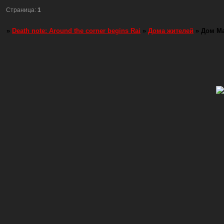
Страница:
1
»
Death note: Around the corner begins Rai
»
Дома жителей
»
Дом М