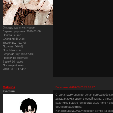
Откуда:
Wammy's House
Зарегистрирован
: 2010-01-06
Приглашений:
0
Сообщений:
2206
Уважение:
[+11/-0]
Позитив:
[+0/-0]
Пол:
Мужской
Возраст:
33
[1992-12-13]
Провел на форуме:
7 дней 10 часов
Последний визит:
2010-06-01 17:49:18
Matsuda
Поделиться
2010-03-25 22:18:27
Участник
Стояла пасмурная ветреная погода,небо как
дождь.Мацуда сидел в своей комнате и раз
квартирке в доме где всегда было тихо и с
обычного холостяка.
Начался дождь.Мацу перевёл взгляд на окно