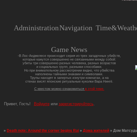
Administration
Navigation
Time&Weathe
Game News
-В Лос-Анджелесе происходит серия из трех загадочных убийств,
которые кажутся совершенно не связанными между собой:
убиты три совершенно разных человека, разных возрастов
и социальных групп, разными способами.
Но при внимательном рассмотрении видно, что убийства
наполнены тайными знаками и символами.
Трупы находят в запертых изнутри комнатах, а на
стенах висят японские ритуальные куколки Вара Нингё.
С квестом можно ознакомиться
в этой теме.
Привет, Гость!
Войдите
или
зарегистрируйтесь
.
»
Death note: Around the corner begins Rai
»
Дома жителей
»
Дом Матсуд