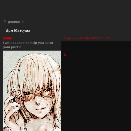
Страница:
1
Дом Матсуды
Mello
Поделиться
2010-02-03 18:10:02
I am not a tool to help you solve
...
your puzzle!
0