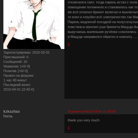
отключился свет, тогда парень встал с пола 
помещение потемнело и становилось как то
же всё оплатил брюнет включал и выключал 
то взял и отрубил всё электричество.так Мац
Парень медленой походкой на полусогнутых п
пластмаса пронзил уши брюнета.Мацуда быстр
выручаешь маленькие ручёнки схватились з
и Мацуда направился обратно в комнату......
0
Зарегистрирован
: 2010-02-01
Приглашений:
0
Сообщений:
10
Уважение:
[+0/-0]
Позитив:
[+0/-0]
Провел на форуме:
1 час 40 минут
Последний визит:
2010-04-01 22:40:41
kzkazhax
Поделиться
2023-03-04 12:36:56
Гость
thank you very much
0