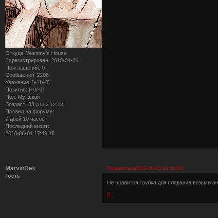
Откуда:
Wammy's House
Зарегистрирован
: 2010-01-06
Приглашений:
0
Сообщений:
2206
Уважение:
[+11/-0]
Позитив:
[+0/-0]
Пол:
Мужской
Возраст:
33
[1992-12-13]
Провел на форуме:
7 дней 10 часов
Последний визит:
2010-06-01 17:49:18
MarvinDek
Поделиться
2023-08-03 21:51:48
Гость
Не нравится трубка для плавания возьми ан
0