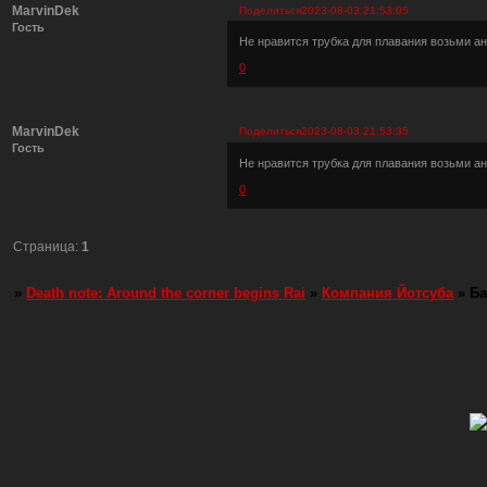
MarvinDek
Поделиться
2023-08-03 21:53:05
Гость
Не нравится трубка для плавания возьми ан
0
MarvinDek
Поделиться
2023-08-03 21:53:35
Гость
Не нравится трубка для плавания возьми ан
0
Страница:
1
»
Death note: Around the corner begins Rai
»
Компания Йотсуба
»
Б