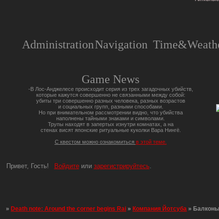
Administration
Navigation
Time&Weathe
Game News
-В Лос-Анджелесе происходит серия из трех загадочных убийств,
которые кажутся совершенно не связанными между собой:
убиты три совершенно разных человека, разных возрастов
и социальных групп, разными способами.
Но при внимательном рассмотрении видно, что убийства
наполнены тайными знаками и символами.
Трупы находят в запертых изнутри комнатах, а на
стенах висят японские ритуальные куколки Вара Нингё.
С квестом можно ознакомиться
в этой теме.
Привет, Гость!
Войдите
или
зарегистрируйтесь
.
»
Death note: Around the corner begins Rai
»
Компания Йотсуба
»
Балкон