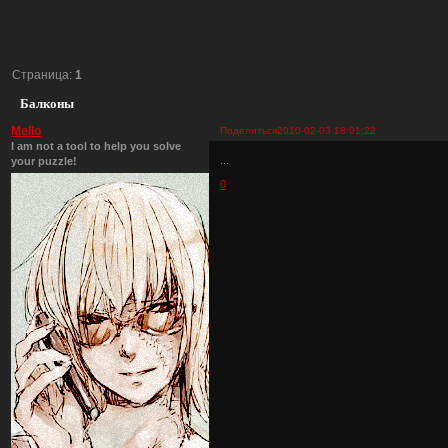
Страница:
1
Балконы
Mello
Поделиться
2010-02-03 18:01:22
I am not a tool to help you solve
...
your puzzle!
0