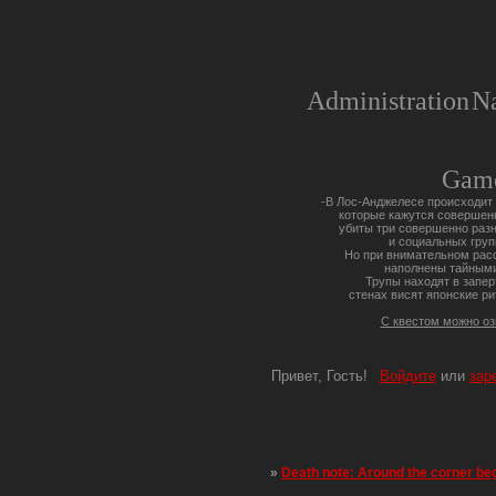
Administration
Na
Gam
-В Лос-Анджелесе происходит 
которые кажутся совершен
убиты три совершенно разн
и социальных груп
Но при внимательном расс
наполнены тайными
Трупы находят в запер
стенах висят японские ри
С квестом можно о
Привет, Гость!
Войдите
или
зар
»
Death note: Around the corner be