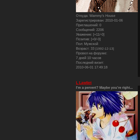
Откуда:
Wammy's House
Зарегистрирован
: 2010-01-06
Приглашений:
0
Сообщений:
2206
Уважение:
[+11/-0]
Позитив:
[+0/-0]
Пол:
Мужской
Возраст:
33
[1992-12-13]
Провел на форуме:
7 дней 10 часов
Последний визит:
2010-06-01 17:49:18
L Lawliet
I'm a pervert? Maybe you're right...