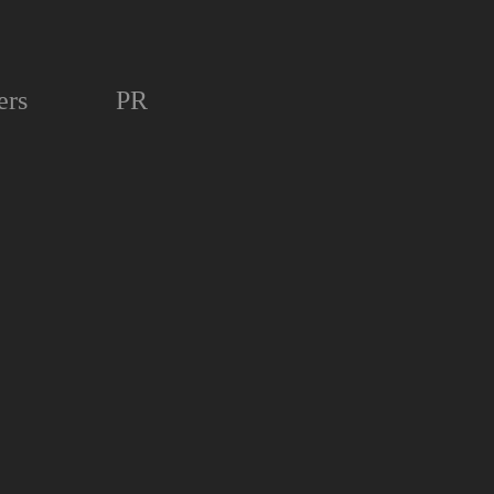
ers
PR