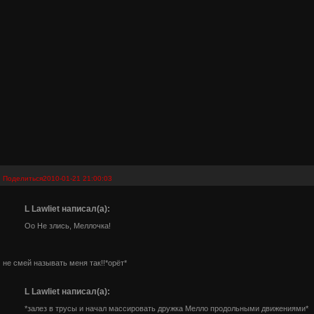
Поделиться
2010-01-21 21:00:03
L Lawliet написал(а):
Оо Не злись, Меллочка!
не смей называть меня так!!*орёт*
L Lawliet написал(а):
*залез в трусы и начал массировать дружка Мелло продольными движениями*