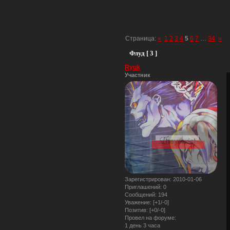
Страница:
«
1
2
3
4
5
6
7
…
34
»
Флуд [ 3 ]
Ryuk
Участник
Зарегистрирован
: 2010-01-06
Приглашений:
0
Сообщений:
194
Уважение:
[+1/-0]
Позитив:
[+0/-0]
Провел на форуме:
1 день 3 часа