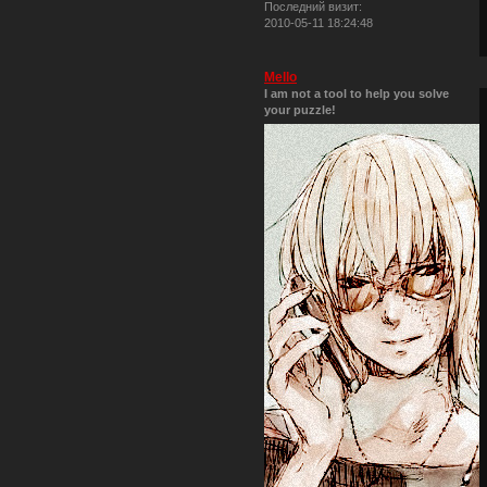
Последний визит:
2010-05-11 18:24:48
Mello
I am not a tool to help you solve
your puzzle!