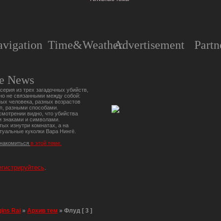
vigation
Time&Weather.
Advertisement
Partn
e News
серия из трех загадочных убийств,
но не связанными между собой:
ых человека, разных возрастов
п, разными способами.
мотрении видно, что убийства
 знаками и символами.
тых изнутри комнатах, а на
туальные куколки Вара Нингё.
знакомиться
в этой теме.
егистрируйтесь
.
gins Rai
»
Архив тем
»
Флуд [ 3 ]