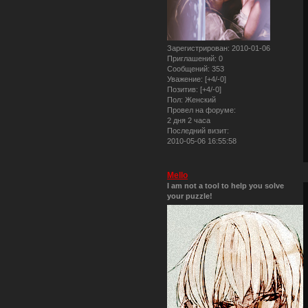
Зарегистрирован
: 2010-01-06
Приглашений:
0
Сообщений:
353
Уважение:
[+4/-0]
Позитив:
[+4/-0]
Пол:
Женский
Провел на форуме:
2 дня 2 часа
Последний визит:
2010-05-06 16:55:58
Mello
I am not a tool to help you solve
your puzzle!