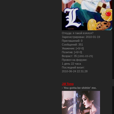
Откуда:
я такой взялся?
Зарегистрирован
: 2010-01-19
Приглашений:
0
Сообщений:
351
Уважение:
[+0/-0]
Позитив:
[+0/-0]
Возраст:
35
[1991-03-25]
Провел на форуме:
1 день 22 часа
Последний визит:
2010-06-24 22:31:28
Jill Tong
- You gotta be shittin' me.