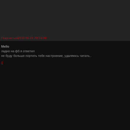
Поделиться
2010-01-21 20:51:03
Mello
ладно на фб я ответил
не буду больше портить тебе настроение, удаляюсь читать..
0