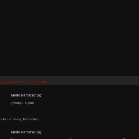
Поделиться
2010-01-21 20:58:36
Mello написал(а):
умница ,херов
Оо Не злись, Меллочка!
Mello написал(а):