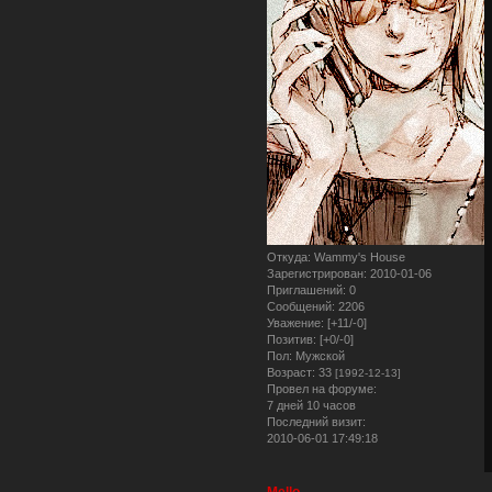
Откуда:
Wammy's House
Зарегистрирован
: 2010-01-06
Приглашений:
0
Сообщений:
2206
Уважение:
[+11/-0]
Позитив:
[+0/-0]
Пол:
Мужской
Возраст:
33
[1992-12-13]
Провел на форуме:
7 дней 10 часов
Последний визит:
2010-06-01 17:49:18