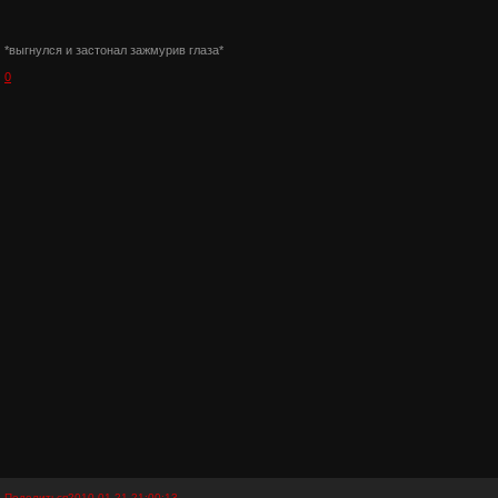
*выгнулся и застонал зажмурив глаза*
0
Поделиться
2010-01-21 21:00:13