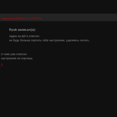
Поделиться
2010-01-21 20:57:22
Ryuk написал(а):
ладно на фб я ответил
не буду больше портить тебе настроение, удаляюсь читать..
я тоже уже ответил
настроение не портишь
0