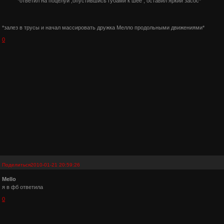
*ответил на поцелуй ,опустившись губами к шее , оставил яркий засос*
*залез в трусы и начал массировать дружка Мелло продольными движениями*
0
Поделиться
2010-01-21 20:59:26
Mello
я в фб ответила
0