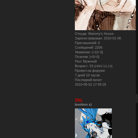
Откуда:
Wammy's House
Зарегистрирован
: 2010-01-06
Приглашений:
0
Сообщений:
2206
Уважение:
[+11/-0]
Позитив:
[+0/-0]
Пол:
Мужской
Возраст:
33
[1992-12-13]
Провел на форуме:
7 дней 10 часов
Последний визит:
2010-06-01 17:49:18
Shu.
bonbon x)