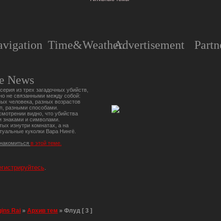
vigation
Time&Weather.
Advertisement
Partn
e News
серия из трех загадочных убийств,
но не связанными между собой:
ых человека, разных возрастов
п, разными способами.
мотрении видно, что убийства
 знаками и символами.
тых изнутри комнатах, а на
туальные куколки Вара Нингё.
знакомиться
в этой теме.
егистрируйтесь
.
gins Rai
»
Архив тем
»
Флуд [ 3 ]