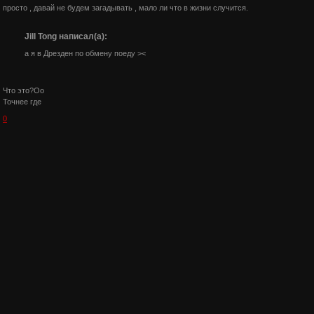
просто , давай не будем загадывать , мало ли что в жизни случится.
Jill Tong написал(а):
а я в Дрезден по обмену поеду ><
Что это?Оо
Точнее где
0