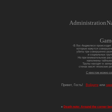
Administration
Na
Gam
-В Лос-Анджелесе происходит 
которые кажутся совершен
убиты три совершенно разн
и социальных груп
Но при внимательном расс
наполнены тайными
Трупы находят в запер
стенах висят японские ри
С квестом можно о
Привет, Гость!
Войдите
или
зар
»
Death note: Around the corner be