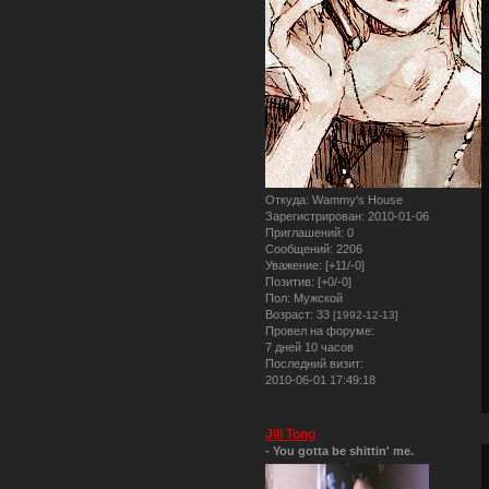
Откуда:
Wammy's House
Зарегистрирован
: 2010-01-06
Приглашений:
0
Сообщений:
2206
Уважение:
[+11/-0]
Позитив:
[+0/-0]
Пол:
Мужской
Возраст:
33
[1992-12-13]
Провел на форуме:
7 дней 10 часов
Последний визит:
2010-06-01 17:49:18
Jill Tong
- You gotta be shittin' me.