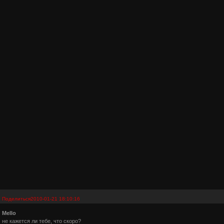
Поделиться
2010-01-21 18:10:16
Mello
не кажется ли тебе, что скоро?