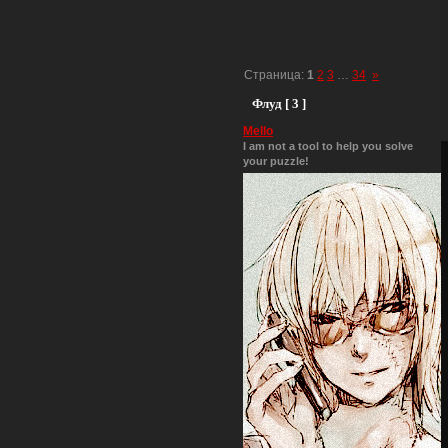
Страница:
1
2
3
…
34
»
Флуд [ 3 ]
Mello
I am not a tool to help you solve
your puzzle!