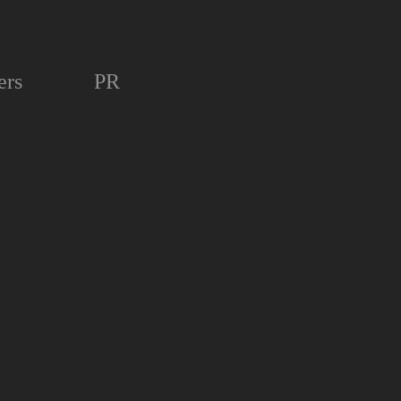
ers
PR