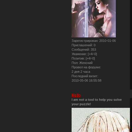
Зарегистрирован
: 2010-01-06
Приглашений:
0
Сообщений:
353
Уважение:
[+4/-0]
Позитив:
[+4/-0]
Пол:
Женский
Провел на форуме:
2 дня 2 часа
Последний визит:
2010-05-06 16:55:58
Mello
I am not a tool to help you solve
your puzzle!