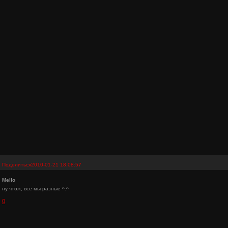
Поделиться
2010-01-21 18:08:57
Mello
ну чтож, все мы разные ^.^
0