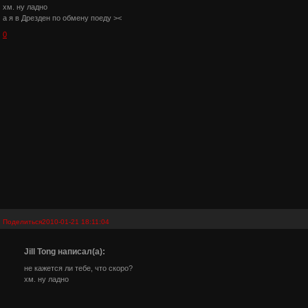
хм. ну ладно
а я в Дрезден по обмену поеду ><
0
Поделиться
2010-01-21 18:11:04
Jill Tong написал(а):
не кажется ли тебе, что скоро?
хм. ну ладно