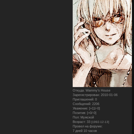
Откуда:
Wammy's House
Зарегистрирован
: 2010-01-06
Приглашений:
0
Сообщений:
2206
Уважение:
[+11/-0]
Позитив:
[+0/-0]
Пол:
Мужской
Возраст:
33
[1992-12-13]
Провел на форуме:
7 дней 10 часов