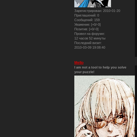
Зарегистрирован
: 2010-01-20
Приглашений:
0
Сообщений:
159
Уважение:
[+0/-0]
Позитив:
[+0/-0]
Провел на форуме:
12 часов 52 минуты
Последний визит:
2010-03-09 19:08:40
Mello
I am not a tool to help you solve
your puzzle!