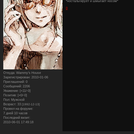
*ностальгирует и шмыгает носом*
0
Откуда:
Wammy's House
Зарегистрирован
: 2010-01-06
Приглашений:
0
Сообщений:
2206
Уважение:
[+11/-0]
Позитив:
[+0/-0]
Пол:
Мужской
Возраст:
33
[1992-12-13]
Провел на форуме:
7 дней 10 часов
Последний визит:
2010-06-01 17:49:18