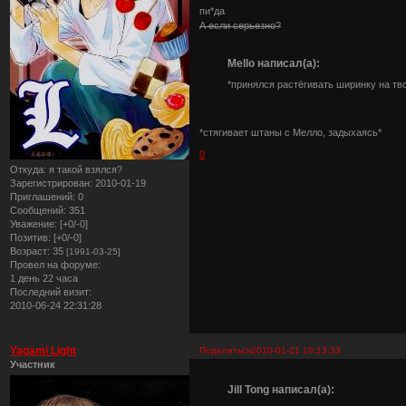
пи*да
А если серьезно?
Mello написал(а):
*принялся растёгивать ширинку на тв
*стягивает штаны с Мелло, задыхаясь*
0
Откуда:
я такой взялся?
Зарегистрирован
: 2010-01-19
Приглашений:
0
Сообщений:
351
Уважение:
[+0/-0]
Позитив:
[+0/-0]
Возраст:
35
[1991-03-25]
Провел на форуме:
1 день 22 часа
Последний визит:
2010-06-24 22:31:28
Yagami Light
Поделиться
2010-01-21 19:13:33
Участник
Jill Tong написал(а):