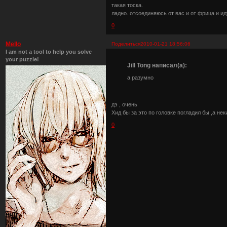
такая тоска.
ладно. отсоединяюсь от вас и от фрица и и
0
Mello
Поделиться
2010-01-21 18:56:06
I am not a tool to help you solve
your puzzle!
Jill Tong написал(а):
а разумно
дэ , очень
Хид бы за это по головке погладил бы ,а не
0