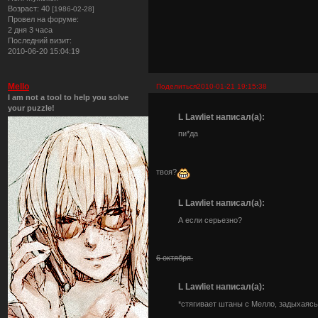
Возраст:
40
[1986-02-28]
Провел на форуме:
2 дня 3 часа
Последний визит:
2010-06-20 15:04:19
Mello
Поделиться
2010-01-21 19:15:38
I am not a tool to help you solve
your puzzle!
L Lawliet написал(а):
пи*да
твоя?
L Lawliet написал(а):
А если серьезно?
6 октября.
L Lawliet написал(а):
*стягивает штаны с Мелло, задыхаясь