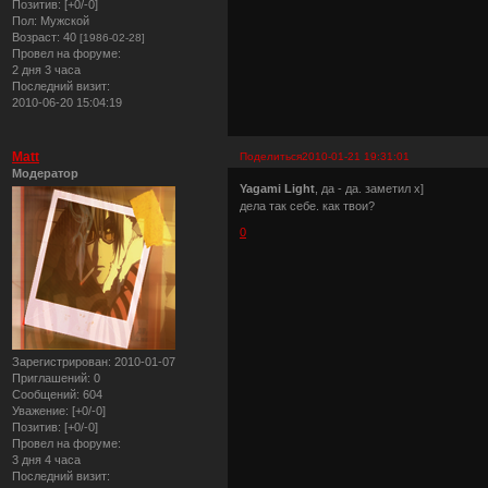
Позитив:
[+0/-0]
Пол:
Мужской
Возраст:
40
[1986-02-28]
Провел на форуме:
2 дня 3 часа
Последний визит:
2010-06-20 15:04:19
Matt
Поделиться
2010-01-21 19:31:01
Модератор
Yagami Light
, да - да. заметил х]
дела так себе. как твои?
0
Зарегистрирован
: 2010-01-07
Приглашений:
0
Сообщений:
604
Уважение:
[+0/-0]
Позитив:
[+0/-0]
Провел на форуме:
3 дня 4 часа
Последний визит: