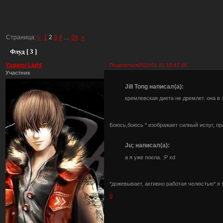
Страница:
«
1
2
3
4
…
34
»
Флуд [ 3 ]
Yagami Light
Поделиться
2010-01-21 18:47:26
Участник
Jill Tong написал(а):
кремлевская диета не дремлет. она в 
Боюсь,боюсь * изображает силный испуг, пр
Ju; написал(а):
а я уже поела. :Р хd
*дожевывает, активно работая челюстью* я 
0