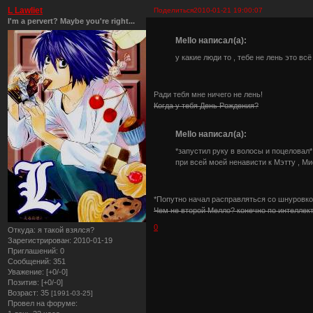
L Lawliet
Поделиться
2010-01-21 19:00:07
I'm a pervert? Maybe you're right...
Mello написал(а):
у какие люди то , тебе не лень это вс
Ради тебя мне ничего не лень!
Когда у тебя День Рождения?
Mello написал(а):
*запустил руку в волосы и поцеловал*
при всей моей ненависти к Мэтту , Ми
*Попутно начал расправляться со шнуровко
Чем не второй Мелло? конечно по интеллекту
0
Откуда:
я такой взялся?
Зарегистрирован
: 2010-01-19
Приглашений:
0
Сообщений:
351
Уважение:
[+0/-0]
Позитив:
[+0/-0]
Возраст:
35
[1991-03-25]
Провел на форуме: