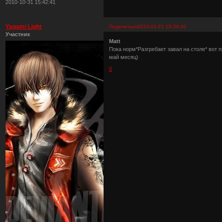
2010-10-31 15:42:41
Yagami Light
Поделиться
2010-01-21 19:34:40
Участник
Matt
Пока норм*Разгребает завал на столе* вот п
май месяц)
0