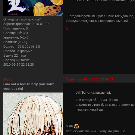
*Загадочно ухмыльнулся* Мне так удобнее,
Откуда:
я такой взялся?
Правда в том, что вы несравненные! хД
Зарегистрирован
: 2010-01-19
0
Приглашений:
0
Сообщений:
351
Уважение:
[+0/-0]
Позитив:
[+0/-0]
Возраст:
35
[1991-03-25]
Провел на форуме:
1 день 22 часа
Последний визит:
2010-06-24 22:31:28
Mello
Поделиться
2010-01-21 19:06:03
I am not a tool to help you solve
your puzzle!
Jill Tong написал(а):
или селедкой... вааа. бвеее.
а заместо этого буду глотать виски из
перспективка? да.
о да
ксо .скучаю по ним... хочу как раньше