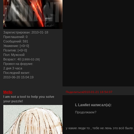
Зарегистрирован
: 2010-01-18
Приглашений:
0
Сообщений:
591
Уважение:
[+0/-0]
Позитив:
[+0/-0]
Пол:
Мужской
Возраст:
40
[1986-02-28]
Провел на форуме:
2 дня 3 часа
Последний визит:
2010-06-20 15:04:19
Mello
Поделиться
2010-01-21 18:54:07
I am not a tool to help you solve
your puzzle!
L Lawliet написал(а):
Продолжаем?
у какие люди то , тебе не лень это всё было