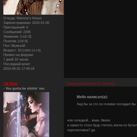
Откуда:
Wammy's House
Зарегистрирован
: 2010-01-06
Приглашений:
0
Сообщений:
2206
Уважение:
[+11/-0]
Позитив:
[+0/-0]
Пол:
Мужской
Возраст:
33
[1992-12-13]
Провел на форуме:
7 дней 10 часов
Последний визит:
2010-06-01 17:49:18
Jill Tong
Поделиться
2010-01-21 19:04:10
- You gotta be shittin' me.
Mello написал(а):
Хид бы за это по головке погладил бы
или селедкой... вааа. бвеее.
а заместо этого буду глотать виски из бутыл
перспективка? да.