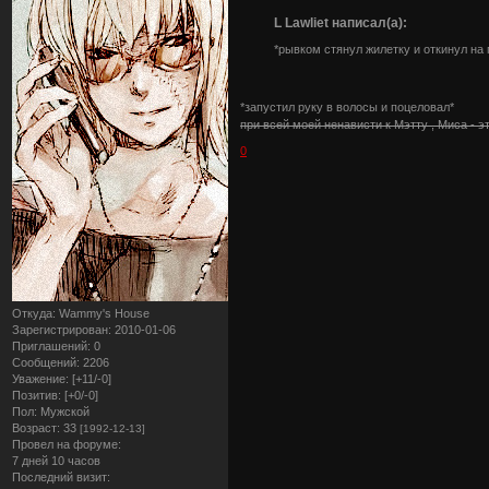
L Lawliet написал(а):
*рывком стянул жилетку и откинул на 
*запустил руку в волосы и поцеловал*
при всей моей ненависти к Мэтту , Миса - 
0
Откуда:
Wammy's House
Зарегистрирован
: 2010-01-06
Приглашений:
0
Сообщений:
2206
Уважение:
[+11/-0]
Позитив:
[+0/-0]
Пол:
Мужской
Возраст:
33
[1992-12-13]
Провел на форуме:
7 дней 10 часов
Последний визит: