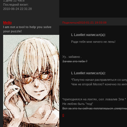
1 день 22 часа
Последний визит:
2010-06-24 22:31:28
Mello
Поделиться
2010-01-21 19:03:08
I am not a tool to help you solve
your puzzle!
L Lawliet написал(а):
Ради тебя мне ничего не лень!
Уу.. забавно .
Зачем это тебе ?
L Lawliet написал(а):
*Попутно начал расправляться со шн
Чем не второй Мелло? конечно по инте
*приподнялся на локтях, сел .повалив Эла *
Не люблю быть "под"
Вот за это ты сейчас поплатишься ,смертны
0