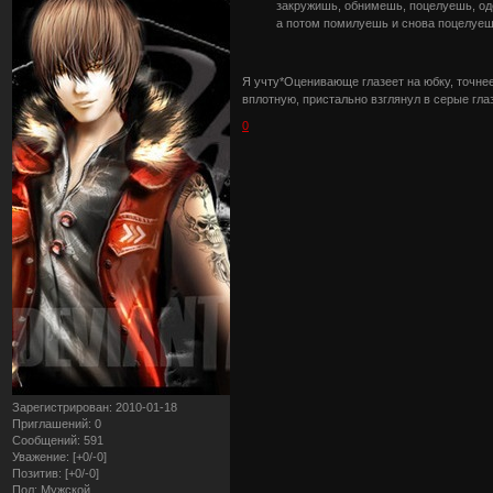
закружишь, обнимешь, поцелуешь, од
а потом помилуешь и снова поцелуешь
Я учту*Оценивающе глазеет на юбку, точнее
вплотную, пристально взглянул в серые гла
0
Зарегистрирован
: 2010-01-18
Приглашений:
0
Сообщений:
591
Уважение:
[+0/-0]
Позитив:
[+0/-0]
Пол:
Мужской