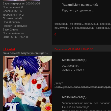
Зарегистрирован
: 2010-01-06
Yagami Light написал(а):
Приглашений:
0
Иди, чего уж сделаешь...
Сообщений:
353
Уважение:
[+4/-0]
Позитив:
[+4/-0]
Пол:
Женский
закружишь, обнимешь, поцелуешь, оденешь 
Провел на форуме:
помилуешь и снова поцелуешь, разорвешь м
2 дня 2 часа
Последний визит:
0
2010-05-06 16:55:58
L Lawliet
Поделиться
2010-01-21 19:05:38
I'm a pervert? Maybe you're right...
Mello написал(а):
Уу.. забавно .
Зачем это тебе ?
Да ну?
Чтобы утолить свое любопытство и поздрав
Mello написал(а):
*приподнялся на локтях, сел .повалив
Не люблю быть "под"
Вот за это ты сейчас поплатишься ,с