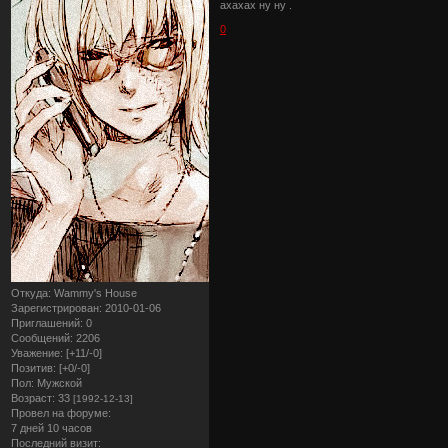
ахахах ну ну .
0
Откуда:
Wammy's House
Зарегистрирован
: 2010-01-06
Приглашений:
0
Сообщений:
2206
Уважение:
[+11/-0]
Позитив:
[+0/-0]
Пол:
Мужской
Возраст:
33
[1992-12-13]
Провел на форуме:
7 дней 10 часов
Последний визит: