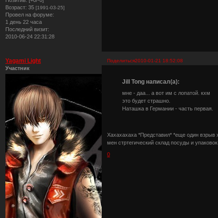
Возраст:
35
[1991-03-25]
Провел на форуме:
1 день 22 часа
Последний визит:
2010-06-24 22:31:28
Yagami Light
Поделиться
2010-01-21 18:52:08
Участник
Jill Tong написал(а):
мне - даа... а вот им с лопатой. кхм
это будет страшно.
Наташка в Германии - часть первая.
Хахахахаха *Представил* *еще один взрыв хо
мен стртегический склад посуды и упаковок 
0