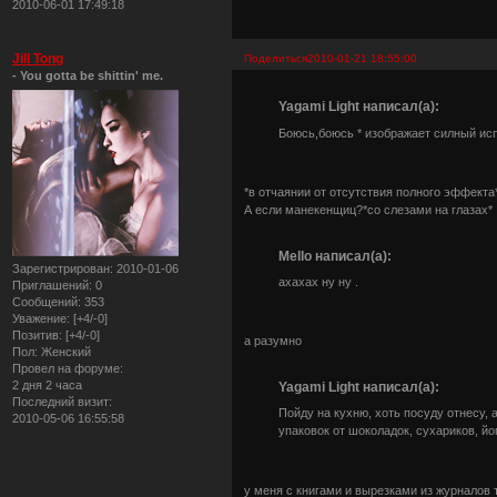
2010-06-01 17:49:18
Jill Tong
Поделиться
2010-01-21 18:55:00
- You gotta be shittin' me.
Yagami Light написал(а):
Боюсь,боюсь * изображает силный исп
*в отчаянии от отсутствия полного эффекта
А если манекенщиц?*со слезами на глазах*
Mello написал(а):
Зарегистрирован
: 2010-01-06
ахахах ну ну .
Приглашений:
0
Сообщений:
353
Уважение:
[+4/-0]
Позитив:
[+4/-0]
а разумно
Пол:
Женский
Провел на форуме:
2 дня 2 часа
Yagami Light написал(а):
Последний визит:
Пойду на кухню, хоть посуду отнесу, 
2010-05-06 16:55:58
упаковок от шоколадок, сухариков, йог
у меня с книгами и вырезками из журналов 