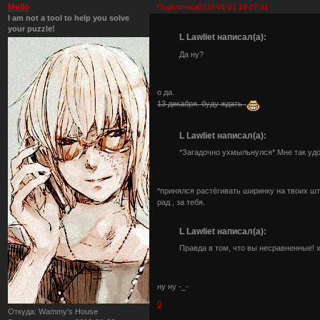
Mello
Поделиться
2010-01-21 19:07:31
I am not a tool to help you solve
your puzzle!
L Lawliet написал(а):
Да ну?
о да.
13 декабря. буду ждать .
L Lawliet написал(а):
*Загадочно ухмыльнулся* Мне так удо
*принялся растёгивать ширинку на твоих ш
рад , за тебя.
L Lawliet написал(а):
Правда в том, что вы несравненные! 
ну ну -_-
0
Откуда:
Wammy's House