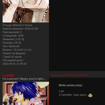
Откуда:
Wammy's House
Зарегистрирован
: 2010-01-06
Приглашений:
0
Сообщений:
2206
Уважение:
[+11/-0]
Позитив:
[+0/-0]
Пол:
Мужской
Возраст:
33
[1992-12-13]
Провел на форуме:
7 дней 10 часов
Последний визит:
2010-06-01 17:49:18
L Lawliet
Поделиться
2010-01-21 19:13:23
I'm a pervert? Maybe you're right...
Mello написал(а):
о да.
13 декабря. буду ждать .