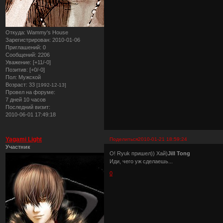
Откуда:
Wammy's House
Зарегистрирован
: 2010-01-06
Приглашений:
0
Сообщений:
2206
Уважение:
[+11/-0]
Позитив:
[+0/-0]
Пол:
Мужской
Возраст:
33
[1992-12-13]
Провел на форуме:
7 дней 10 часов
Последний визит:
2010-06-01 17:49:18
Yagami Light
Поделиться
2010-01-21 18:59:24
Участник
О! Ryuk пришел)) Хай)
Jill Tong
Иди, чего уж сделаешь...
0