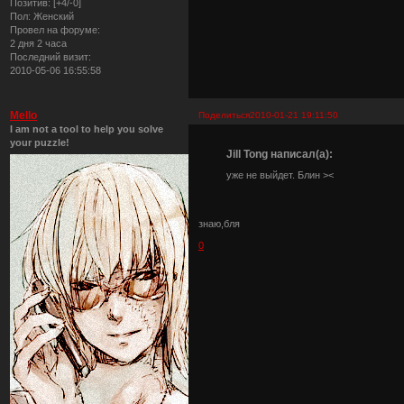
Позитив:
[+4/-0]
Пол:
Женский
Провел на форуме:
2 дня 2 часа
Последний визит:
2010-05-06 16:55:58
Mello
Поделиться
2010-01-21 19:11:50
I am not a tool to help you solve
your puzzle!
Jill Tong написал(а):
уже не выйдет. Блин ><
знаю,бля
0