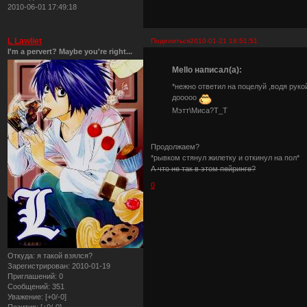
2010-06-01 17:49:18
L Lawliet
Поделиться
2010-01-21 18:51:51
I'm a pervert? Maybe you're right...
Mello написал(а):
*нежно ответил на поцелуй ,водя руко
дооооо
Мэтт\Миса?Т_Т
Продолжаем?
*рывком стянул жилетку и откинул на пол*
А что не так в этом пейринге?
0
Откуда:
я такой взялся?
Зарегистрирован
: 2010-01-19
Приглашений:
0
Сообщений:
351
Уважение:
[+0/-0]
Позитив:
[+0/-0]