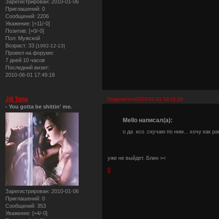
Зарегистрирован
: 2010-01-06
Приглашений:
0
Сообщений:
2206
Уважение:
[+11/-0]
Позитив:
[+0/-0]
Пол:
Мужской
Возраст:
33
[1992-12-13]
Провел на форуме:
7 дней 10 часов
Последний визит:
2010-06-01 17:49:18
Jill Tong
Поделиться
2010-01-21 19:11:29
- You gotta be shittin' me.
Mello написал(а):
о да ксо .скучаю по ним... хочу как 
уже не выйдет. Блин ><
0
Зарегистрирован
: 2010-01-06
Приглашений:
0
Сообщений:
353
Уважение:
[+4/-0]