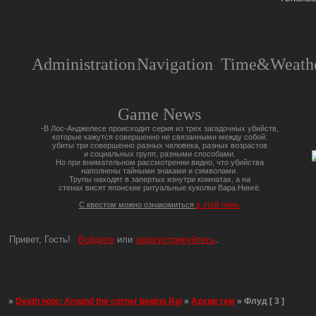
Administration
Navigation
Time&Weathe
Game News
-В Лос-Анджелесе происходит серия из трех загадочных убийств,
которые кажутся совершенно не связанными между собой:
убиты три совершенно разных человека, разных возрастов
и социальных групп, разными способами.
Но при внимательном рассмотрении видно, что убийства
наполнены тайными знаками и символами.
Трупы находят в запертых изнутри комнатах, а на
стенах висят японские ритуальные куколки Вара Нингё.
С квестом можно ознакомиться
в этой теме.
Привет, Гость!
Войдите
или
зарегистрируйтесь
.
»
Death note: Around the corner begins Rai
»
Архив тем
»
Флуд [ 3 ]