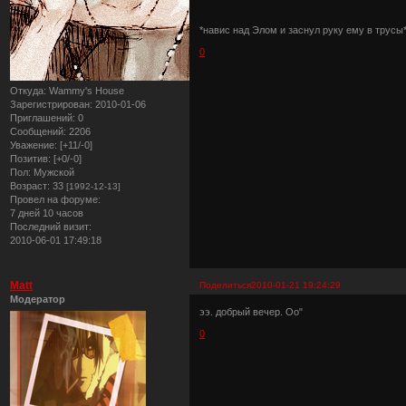
*навис над Элом и заснул руку ему в трусы
0
Откуда:
Wammy's House
Зарегистрирован
: 2010-01-06
Приглашений:
0
Сообщений:
2206
Уважение:
[+11/-0]
Позитив:
[+0/-0]
Пол:
Мужской
Возраст:
33
[1992-12-13]
Провел на форуме:
7 дней 10 часов
Последний визит:
2010-06-01 17:49:18
Matt
Поделиться
2010-01-21 19:24:29
Модератор
ээ. добрый вечер. Оо"
0