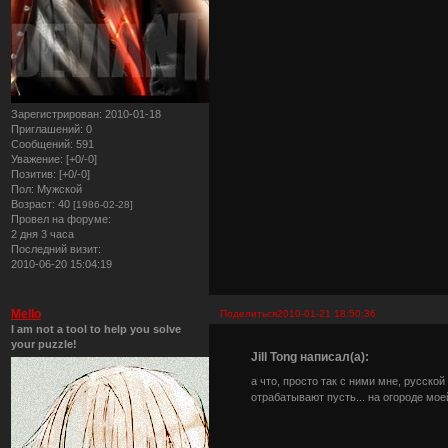
Зарегистрирован
: 2010-01-18
Приглашений:
0
Сообщений:
591
Уважение:
[+0/-0]
Позитив:
[+0/-0]
Пол:
Мужской
Возраст:
40
[1986-02-28]
Провел на форуме:
2 дня 3 часа
Последний визит:
2010-06-20 15:04:19
Mello
Поделиться
2010-01-21 18:50:36
I am not a tool to help you solve
your puzzle!
Jill Tong написал(а):
а что, просто так с ними мне, русско
отрабатывают пусть... на огороде мо