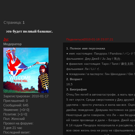
Страница:
1
это будет полный бананас.
Ju;
Поделиться
2010-01-18 23:07:21
Модератор
1. Полное имя персонажа
● имя: настоящее: Пандора / Pandora / パンド
фальшивое: Джу Джей / Ju Jay / 朱jを.
● фамилия: настоящая: Таро / Tarot / 麻生太郎.
фальшивая: Ли / Li / イ.
● псевдоним / в паспорте: Гин Шиходани / Gi
2. Возраст
16,5
3. Биография
Отец Гин погиб в автокатастрофе, а мать при 
Зарегистрирован
: 2010-01-17
5 лет спустя. Среди сверстников у Джу друзей
Приглашений:
0
уделяла – просто училась и жила как все. Оц
Сообщений:
645
Уважение:
[+0/-0]
двойка: поведение. Девушка постоянно на урок
Позитив:
[+1/-0]
Некоторые дети говорили, что Ли – как бездн
Пол:
Женский
ей такое прозвище и дали – Бездна. Джей нра
Провел на форуме:
К 14 годам Пандора похорошела и расцвела, как
3 дня 21 час
всю свою жизнь она ни разу не сфальшивила и 
Последний визит: