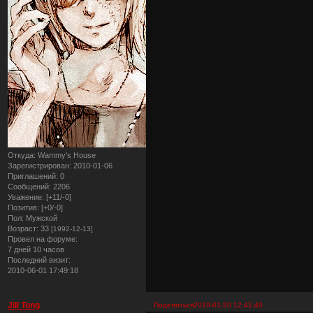
Откуда:
Wammy's House
Зарегистрирован
: 2010-01-06
Приглашений:
0
Сообщений:
2206
Уважение:
[+11/-0]
Позитив:
[+0/-0]
Пол:
Мужской
Возраст:
33
[1992-12-13]
Провел на форуме:
7 дней 10 часов
Последний визит:
2010-06-01 17:49:18
Jill Tong
Поделиться
2010-01-20 12:41:40