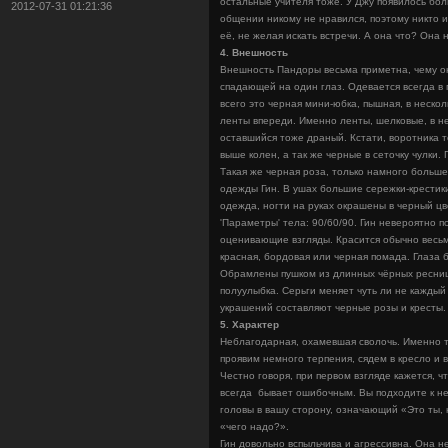
остальные учителя тоже. У Джу появилось бо
2012-07-31 01:21:36
общении никому не нравился, поэтому никто и
её, не желая искать встречи. А она что? Она 
4. Внешность
Внешность Пандоры весьма приметна, чему она
спадающей на один глаз. Одевается всегда в 
всего это черная мини-юбка, пышная, в несколь
ленты впереди. Именно ленты, шелковые, в не
оставшийся тоже драный. Кстати, воротника т
выше колен, а так же черные в сеточку чулки. 
Такая же черная роза, только намного больше
одежды Гин. В ушах большие сережки-крестики,
одежда, ногти на руках окрашены в черный цве
'Параметры' тела: 90/60/90. Гин невероятно п
оценивающие взгляды. Красится обычно весьма
красная, бордовая или черная помада. Глаза 
Обрамлены пушком из длинных чёрных ресниц.
полуулыбка. Серьги меняет чуть ли не каждый
украшений составляют черные розы и кресты.
5. Характер
Неблагодарная, охамевшая сволочь. Именно т
проявим немного терпения, сядем в кресло и 
Честно говоря, при первом взгляде кажется, ч
всегда бывает ошибочным. Вы подходите к не
головы в вашу сторону, означающий «Это ты, 
«чего надо?».
Гин довольно вспыльчива и агрессивна. Она н