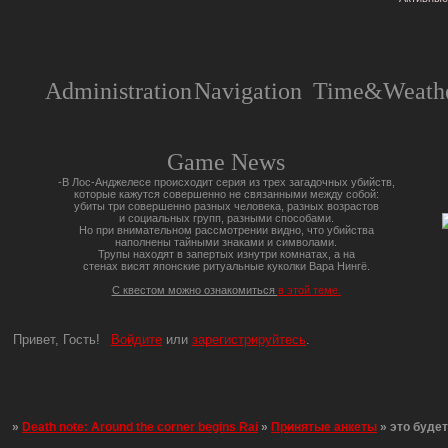
Administration
Navigation
Time&Weathe
Game News
-В Лос-Анджелесе происходит серия из трех загадочных убийств,
которые кажутся совершенно не связанными между собой:
убиты три совершенно разных человека, разных возрастов
и социальных групп, разными способами.
Но при внимательном рассмотрении видно, что убийства
наполнены тайными знаками и символами.
Трупы находят в запертых изнутри комнатах, а на
стенах висят японские ритуальные куколки Вара Нингё.
С квестом можно ознакомиться
в этой теме.
Привет, Гость!
Войдите
или
зарегистрируйтесь
.
»
Death note: Around the corner begins Rai
»
Принятые анкеты
»
это буде