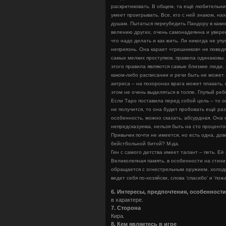
раскритиковать. В общем, та ещё любительни
умеет проигрывать. Все, кто с ней знаком, на
душам. Пытаться переубедить Пандору в каких
велению других, очень самонадеянна и уверен
что надо делать и как жить. Ли никогда не уп
неприязнь. Она карает «грешников» не поведя
самых мелких проступков, правила одинаковы.
этого правила являются самые близкие люди, 
каком-либо расписании и речи быть не может. 
актриса – на похоронах врага может плакать, 
этом не очень выделяться в толпе. Глупый реб
Если Таро поставила перед собой цель – то о
не получится, то она будет пробовать ещё раз 
особенность, можно сказать, абсурдная. Она 
непредсказуема, нельзя быть на сто проценто
Привычек почти не имеется, но есть одна, дов
бейстбольной битой? М-да.
Гин с самого детства имеет талант – петь. Её
Великолепная память, в особенности на стихи
обращается с огнестрельным оружием, холодно
ведет себя по-хозяйски, слова ‘спасибо’ и ‘по
6. Интересы, предпочтения, особенност
в характере.
7. Сторона
Кира.
8. Кем являетесь в игре