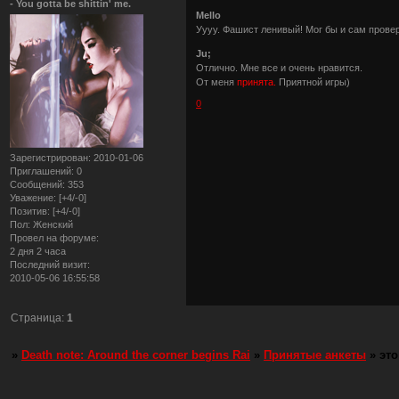
- You gotta be shittin' me.
Mello
Уууу. Фашист ленивый! Мог бы и сам прове
Ju;
Отлично. Мне все и очень нравится.
От меня
принята.
Приятной игры)
0
Зарегистрирован
: 2010-01-06
Приглашений:
0
Сообщений:
353
Уважение:
[+4/-0]
Позитив:
[+4/-0]
Пол:
Женский
Провел на форуме:
2 дня 2 часа
Последний визит:
2010-05-06 16:55:58
Страница:
1
»
Death note: Around the corner begins Rai
»
Принятые анкеты
»
это