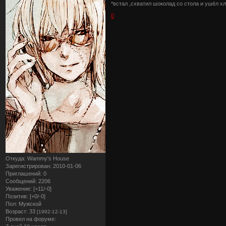
*встал ,схватил шоколад со стола и ушёл х
0
Откуда:
Wammy's House
Зарегистрирован
: 2010-01-06
Приглашений:
0
Сообщений:
2206
Уважение:
[+11/-0]
Позитив:
[+0/-0]
Пол:
Мужской
Возраст:
33
[1992-12-13]
Провел на форуме: