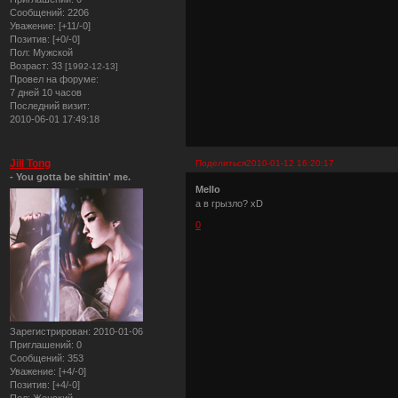
Сообщений:
2206
Уважение:
[+11/-0]
Позитив:
[+0/-0]
Пол:
Мужской
Возраст:
33
[1992-12-13]
Провел на форуме:
7 дней 10 часов
Последний визит:
2010-06-01 17:49:18
Jill Tong
Поделиться
2010-01-12 16:20:17
- You gotta be shittin' me.
Mello
а в грызло? xD
0
Зарегистрирован
: 2010-01-06
Приглашений:
0
Сообщений:
353
Уважение:
[+4/-0]
Позитив:
[+4/-0]
Пол:
Женский