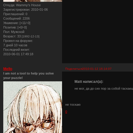
Откуда:
Wammy's House
Зарегистрирован
: 2010-01-06
Приглашений:
0
Сообщений:
2206
Уважение:
[+11/-0]
Позитив:
[+0/-0]
Пол:
Мужской
Возраст:
33
[1992-12-13]
Провел на форуме:
7 дней 10 часов
Последний визит:
2010-06-01 17:49:18
Mello
Поделиться
2010-01-12 16:14:07
I am not a tool to help you solve
your puzzle!
Matt написал(а):
не мог, да до сих пор за собой таскае
не тоскаю
0