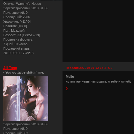
Откуда:
Wammy's House
Зарегистрирован
: 2010-01-06
Приглашений:
0
Сообщений:
2206
Уважение:
[+11/-0]
Позитив:
[+0/-0]
Пол:
Мужской
Возраст:
33
[1992-12-13]
Провел на форуме:
7 дней 10 часов
Последний визит:
2010-06-01 17:49:18
Jill Tong
Поделиться
2010-01-12 16:27:32
- You gotta be shittin' me.
Mello
ну вот начнешь лыпушить, я тебе и отчебуч
0
Зарегистрирован
: 2010-01-06
Приглашений:
0
Сообщений:
353