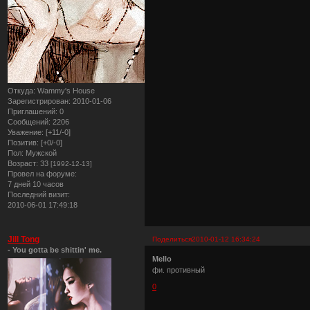
Откуда:
Wammy's House
Зарегистрирован
: 2010-01-06
Приглашений:
0
Сообщений:
2206
Уважение:
[+11/-0]
Позитив:
[+0/-0]
Пол:
Мужской
Возраст:
33
[1992-12-13]
Провел на форуме:
7 дней 10 часов
Последний визит:
2010-06-01 17:49:18
Jill Tong
Поделиться
2010-01-12 16:34:24
- You gotta be shittin' me.
Mello
фи. противный
0