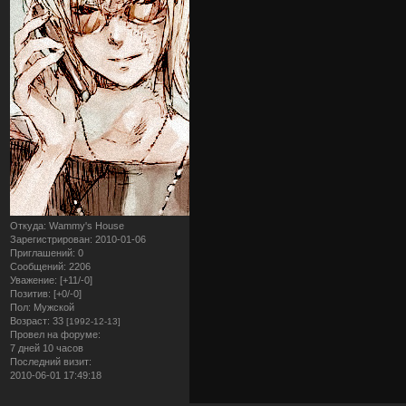
Откуда:
Wammy's House
Зарегистрирован
: 2010-01-06
Приглашений:
0
Сообщений:
2206
Уважение:
[+11/-0]
Позитив:
[+0/-0]
Пол:
Мужской
Возраст:
33
[1992-12-13]
Провел на форуме:
7 дней 10 часов
Последний визит:
2010-06-01 17:49:18