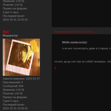
Уважение:
[+0/-0]
Позитив:
[+0/-0]
Провел на форуме:
3 дня 4 часа
Последний визит:
2010-10-31 15:42:41
Matt
Поделиться
2010-01-12 16:13:12
Модератор
Mello написал(а):
я не мог посмотреть даже в сторону т
не мог, да до сих пор за собой таскаешь. ло
0
Зарегистрирован
: 2010-01-07
Приглашений:
0
Сообщений:
604
Уважение:
[+0/-0]
Позитив:
[+0/-0]
Провел на форуме:
3 дня 4 часа
Последний визит:
2010-10-31 15:42:41