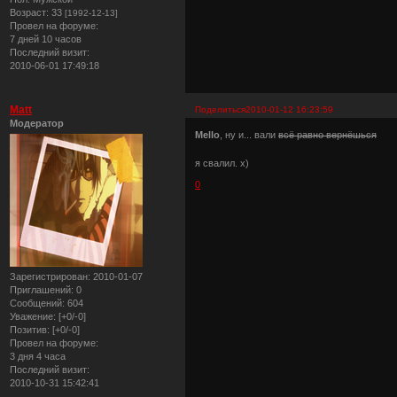
Возраст:
33
[1992-12-13]
Провел на форуме:
7 дней 10 часов
Последний визит:
2010-06-01 17:49:18
Matt
Поделиться
2010-01-12 16:23:59
Модератор
Mello
, ну и... вали
всё равно вернёшься
я свалил. х)
0
Зарегистрирован
: 2010-01-07
Приглашений:
0
Сообщений:
604
Уважение:
[+0/-0]
Позитив:
[+0/-0]
Провел на форуме:
3 дня 4 часа
Последний визит:
2010-10-31 15:42:41