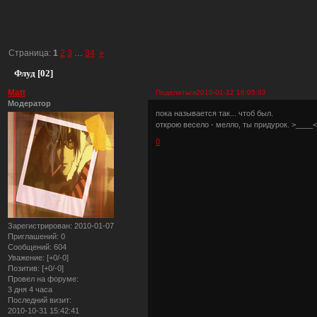
Страница:
1
2
3
…
34
»
Флуд [02]
Matt
Поделиться
2010-01-12 16:05:03
Модератор
пока называется так... чтоб был.
открою весело - мелло, ты придурок. >____<
0
Зарегистрирован
: 2010-01-07
Приглашений:
0
Сообщений:
604
Уважение:
[+0/-0]
Позитив:
[+0/-0]
Провел на форуме:
3 дня 4 часа
Последний визит:
2010-10-31 15:42:41