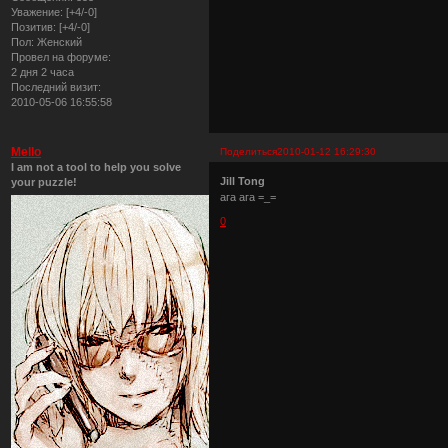
Уважение:
[+4/-0]
Позитив:
[+4/-0]
Пол:
Женский
Провел на форуме:
2 дня 2 часа
Последний визит:
2010-05-06 16:55:58
Mello
Поделиться
2010-01-12 16:29:30
I am not a tool to help you solve
Jill Tong
your puzzle!
ага ага =_=
0