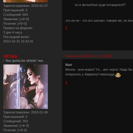
ты в флэшбэке куда потащился!?
Зарегистрирован
: 2010-01-07
Приглашений:
0
Сообщений:
604
Уважение:
[+0/-0]
это не он - это его шатает. говорю же, он 
Позитив:
[+0/-0]
0
Провел на форуме:
3 дня 4 часа
Последний визит:
2010-10-31 15:42:41
Jill Tong
Поделиться
2010-01-12 16:12:08
- You gotta be shittin' me.
Matt
Мелло - моя мама? Ух... вот черти. Надо бы
попросить у барменyf лимонада
0
Зарегистрирован
: 2010-01-06
Приглашений:
0
Сообщений:
353
Уважение:
[+4/-0]
Позитив:
[+4/-0]