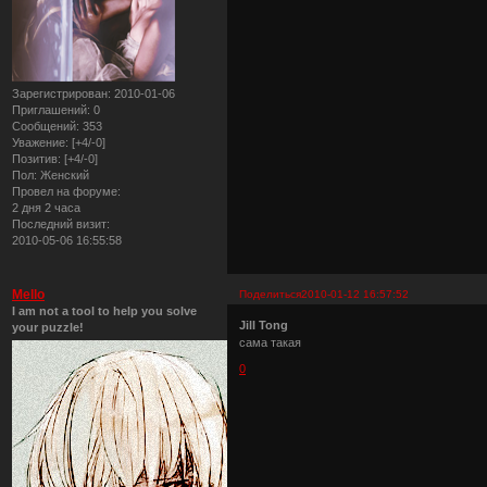
Зарегистрирован
: 2010-01-06
Приглашений:
0
Сообщений:
353
Уважение:
[+4/-0]
Позитив:
[+4/-0]
Пол:
Женский
Провел на форуме:
2 дня 2 часа
Последний визит:
2010-05-06 16:55:58
Mello
Поделиться
2010-01-12 16:57:52
I am not a tool to help you solve
Jill Tong
your puzzle!
сама такая
0