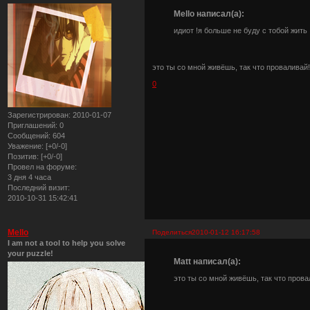
Mello написал(а):
идиот !я больше не буду с тобой жить
это ты со мной живёшь, так что проваливай
0
Зарегистрирован
: 2010-01-07
Приглашений:
0
Сообщений:
604
Уважение:
[+0/-0]
Позитив:
[+0/-0]
Провел на форуме:
3 дня 4 часа
Последний визит:
2010-10-31 15:42:41
Mello
Поделиться
2010-01-12 16:17:58
I am not a tool to help you solve
your puzzle!
Matt написал(а):
это ты со мной живёшь, так что прова