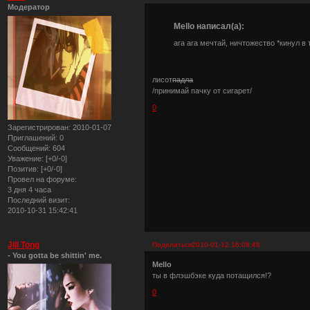
Модератор
Mello написал(а):
ага ага мечтай, ничтожество *кинул в
лисот
падла
/принимай пачку от сигарет/
0
Зарегистрирован
: 2010-01-07
Приглашений:
0
Сообщений:
604
Уважение:
[+0/-0]
Позитив:
[+0/-0]
Провел на форуме:
3 дня 4 часа
Последний визит:
2010-10-31 15:42:41
Jill Tong
Поделиться
2010-01-12 16:08:48
- You gotta be shittin' me.
Mello
ты в флэшбэке куда потащился!?
0