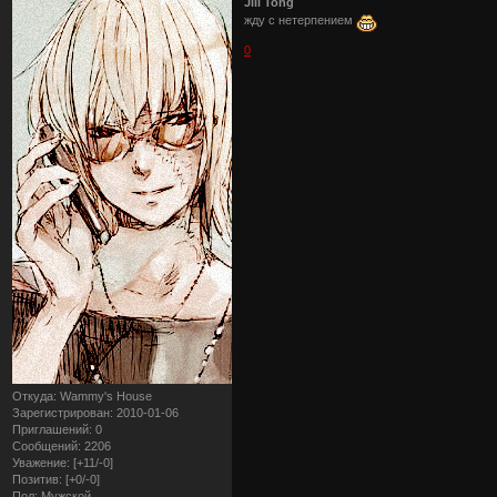
Jill Tong
жду с нетерпением
0
Откуда:
Wammy's House
Зарегистрирован
: 2010-01-06
Приглашений:
0
Сообщений:
2206
Уважение:
[+11/-0]
Позитив:
[+0/-0]
Пол:
Мужской