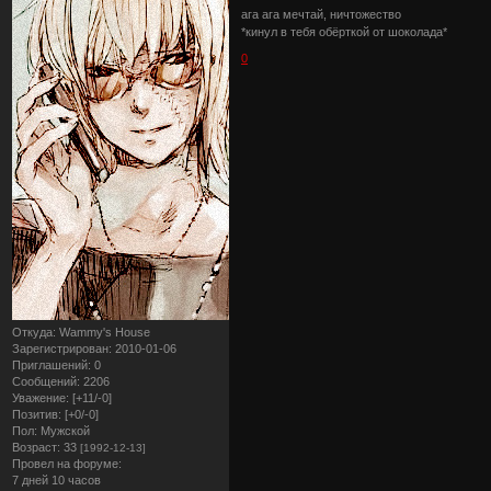
ага ага мечтай, ничтожество
*кинул в тебя обёрткой от шоколада*
0
Откуда:
Wammy's House
Зарегистрирован
: 2010-01-06
Приглашений:
0
Сообщений:
2206
Уважение:
[+11/-0]
Позитив:
[+0/-0]
Пол:
Мужской
Возраст:
33
[1992-12-13]
Провел на форуме:
7 дней 10 часов