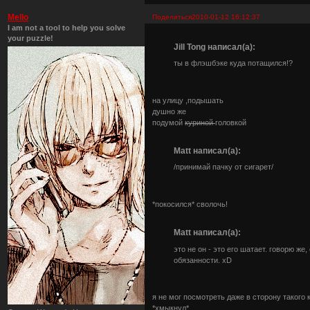
Mello
Поделиться
2010-01-12 16:12:37
I am not a tool to help you solve
your puzzle!
Jill Tong написал(а):
ты в флэшбэке куда потащился!?
на улицу ,подышать
душно же
подумой
куриной
головкой
Matt написал(а):
/принимай пачку от сигарет/
*покосился* сволочь!
Matt написал(а):
это не он - это его шатает. говорю же
обязанности. xD
я не мог посмотреть даже в сторону такого 
*хмыкнул*