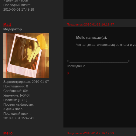
7 дней 10 часов
Последний визит:
2010-06-01 17:49:18
Matt
Поделиться
2010-01-12 16:18:47
Модератор
Mello написал(а):
*встал ,схватил шоколад со стола и 
О________________________________О
неожиданно
0
Зарегистрирован
: 2010-01-07
Приглашений:
0
Сообщений:
604
Уважение:
[+0/-0]
Позитив:
[+0/-0]
Провел на форуме:
3 дня 4 часа
Последний визит:
2010-10-31 15:42:41
Mello
Поделиться
2010-01-12 16:19:29