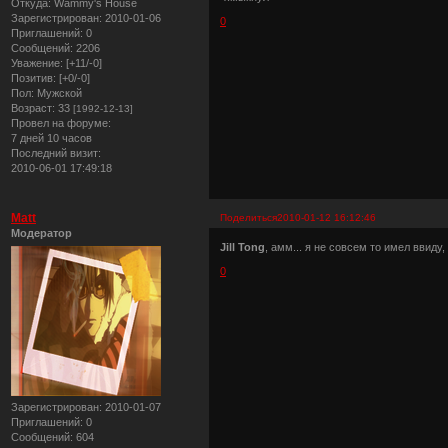
Откуда:
Wammy's House
Зарегистрирован
: 2010-01-06
0
Приглашений:
0
Сообщений:
2206
Уважение:
[+11/-0]
Позитив:
[+0/-0]
Пол:
Мужской
Возраст:
33
[1992-12-13]
Провел на форуме:
7 дней 10 часов
Последний визит:
2010-06-01 17:49:18
Matt
Поделиться
2010-01-12 16:12:46
Модератор
Jill Tong
, амм... я не совсем то имел ввиду
0
Зарегистрирован
: 2010-01-07
Приглашений:
0
Сообщений:
604