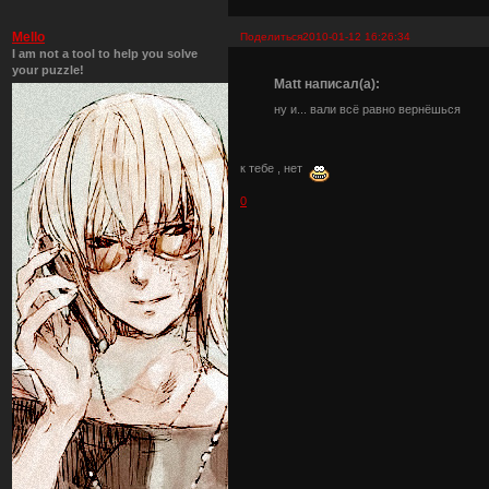
Mello
Поделиться
2010-01-12 16:26:34
I am not a tool to help you solve
your puzzle!
Matt написал(а):
ну и... вали всё равно вернёшься
к тебе , нет
0