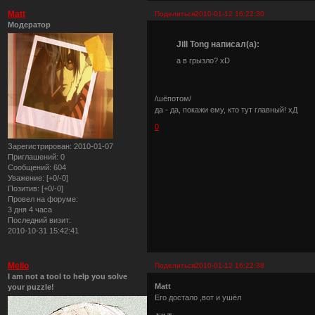
Matt
Поделиться
2010-01-12 16:22:30
Модератор
Jill Tong написал(а):
а в грызло? xD
/шёпотом/
да - да, покажи ему, кто тут главный! хД
0
Зарегистрирован
: 2010-01-07
Приглашений:
0
Сообщений:
604
Уважение:
[+0/-0]
Позитив:
[+0/-0]
Провел на форуме:
3 дня 4 часа
Последний визит:
2010-10-31 15:42:41
Mello
Поделиться
2010-01-12 16:22:38
I am not a tool to help you solve
Matt
your puzzle!
Его достало ,вот и ушёл