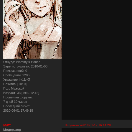
Откуда:
Wammy's House
Зарегистрирован
: 2010-01-06
Приглашений:
0
Сообщений:
2206
Уважение:
[+11/-0]
Позитив:
[+0/-0]
Пол:
Мужской
Возраст:
33
[1992-12-13]
Провел на форуме:
7 дней 10 часов
Последний визит:
2010-06-01 17:49:18
Matt
Поделиться
2010-01-12 16:14:28
Модератор