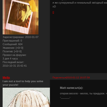
я же суперумный и гениальный звёздный м
xD
0
Зарегистрирован
: 2010-01-07
Приглашений:
0
Сообщений:
604
Уважение:
[+0/-0]
Позитив:
[+0/-0]
Провел на форуме:
3 дня 4 часа
Последний визит:
2010-10-31 15:42:41
Mello
Поделиться
2010-01-12 16:07:59
I am not a tool to help you solve
your puzzle!
Matt написал(а):
открою весело - мелло, ты придурок. 
-______-