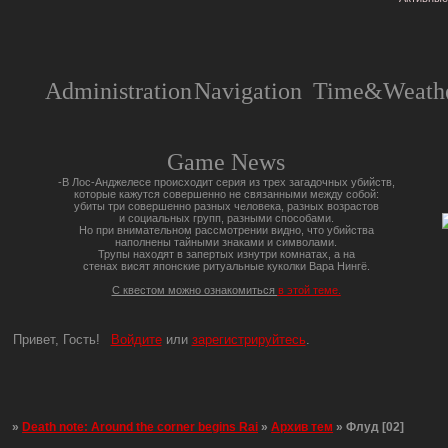
Administration
Navigation
Time&Weathe
Game News
-В Лос-Анджелесе происходит серия из трех загадочных убийств,
которые кажутся совершенно не связанными между собой:
убиты три совершенно разных человека, разных возрастов
и социальных групп, разными способами.
Но при внимательном рассмотрении видно, что убийства
наполнены тайными знаками и символами.
Трупы находят в запертых изнутри комнатах, а на
стенах висят японские ритуальные куколки Вара Нингё.
С квестом можно ознакомиться
в этой теме.
Привет, Гость!
Войдите
или
зарегистрируйтесь
.
»
Death note: Around the corner begins Rai
»
Архив тем
»
Флуд [02]