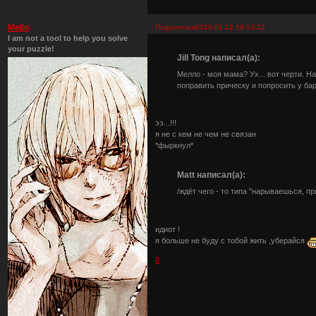
Mello
Поделиться
2010-01-12 16:13:52
I am not a tool to help you solve
your puzzle!
Jill Tong написал(а):
Мелло - моя мама? Ух... вот черти. Н
поправить прическу и попросить у ба
ээ...!!!
я не с кем не чем не связан
*фыркнул*
Matt написал(а):
/ждёт чего - то типа "нарываешься, пр
идиот !
я больше не буду с тобой жить ,уберайся
0