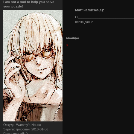
I am not a tool to help you solve
your puzzle!
Matt написал(а):
О______________________________
неожиданно
почему?
0
Откуда:
Wammy's House
Зарегистрирован
: 2010-01-06
Приглашений:
0