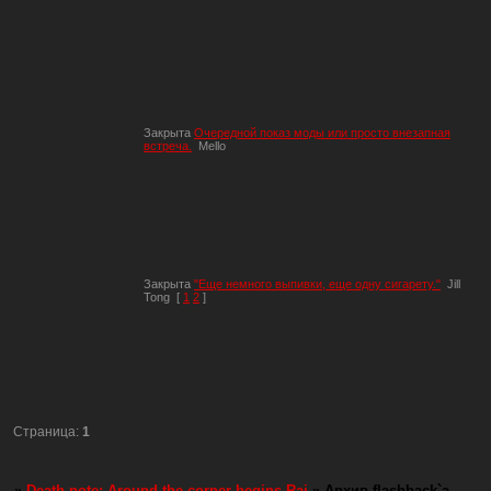
Закрыта
Очередной показ моды или просто внезапная
встреча.
Mello
Закрыта
"Еще немного выпивки, еще одну сигарету."
Jill
Tong
[
1
2
]
Страница:
1
»
Death note: Around the corner begins Rai
»
Архив flashback`a