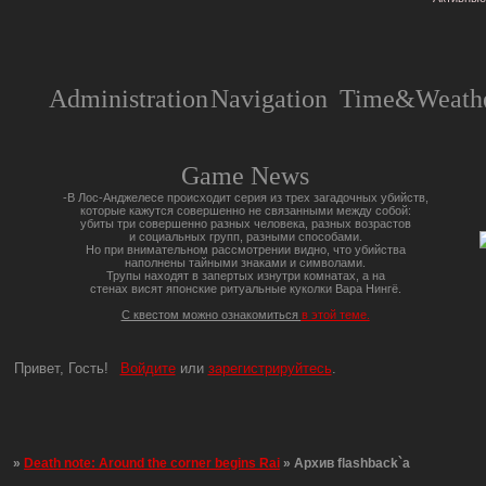
Administration
Navigation
Time&Weathe
Game News
-В Лос-Анджелесе происходит серия из трех загадочных убийств,
которые кажутся совершенно не связанными между собой:
убиты три совершенно разных человека, разных возрастов
и социальных групп, разными способами.
Но при внимательном рассмотрении видно, что убийства
наполнены тайными знаками и символами.
Трупы находят в запертых изнутри комнатах, а на
стенах висят японские ритуальные куколки Вара Нингё.
С квестом можно ознакомиться
в этой теме.
Привет, Гость!
Войдите
или
зарегистрируйтесь
.
»
Death note: Around the corner begins Rai
»
Архив flashback`a