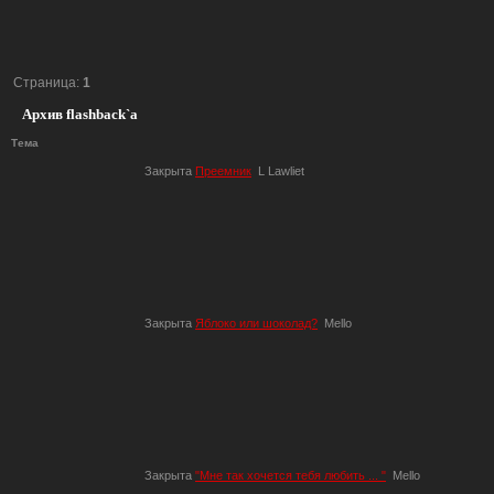
Страница:
1
Архив flashback`a
Тема
Закрыта
Преемник
L Lawliet
Закрыта
Яблоко или шоколад?
Mello
Закрыта
"Мне так хочется тебя любить ... "
Mello