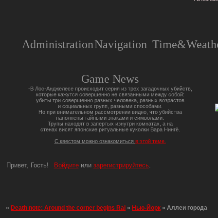
Administration
Navigation
Time&Weathe
Game News
-В Лос-Анджелесе происходит серия из трех загадочных убийств,
которые кажутся совершенно не связанными между собой:
убиты три совершенно разных человека, разных возрастов
и социальных групп, разными способами.
Но при внимательном рассмотрении видно, что убийства
наполнены тайными знаками и символами.
Трупы находят в запертых изнутри комнатах, а на
стенах висят японские ритуальные куколки Вара Нингё.
С квестом можно ознакомиться
в этой теме.
Привет, Гость!
Войдите
или
зарегистрируйтесь
.
»
Death note: Around the corner begins Rai
»
Нью-Йорк
»
Аллеи города