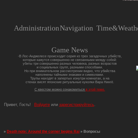
Administration
Navigation
Time&Weathe
Game News
-В Лос-Анджелесе происходит серия из трех загадочных убийств,
которые кажутся совершенно не связанными между собой:
убиты три совершенно разных человека, разных возрастов
и социальных групп, разными способами.
Но при внимательном рассмотрении видно, что убийства
наполнены тайными знаками и символами.
Трупы находят в запертых изнутри комнатах, а на
стенах висят японские ритуальные куколки Вара Нингё.
С квестом можно ознакомиться
в этой теме.
Привет, Гость!
Войдите
или
зарегистрируйтесь
.
»
Death note: Around the corner begins Rai
»
Вопросы