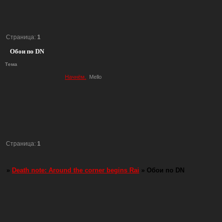
Страница:
1
Обои по DN
Тема
Начнём.
Mello
Страница:
1
»
Death note: Around the corner begins Rai
»
Обои по DN