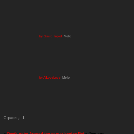
by Giniro Tapiet
Mello
by AiLoveLove
Mello
Страница:
1
»
Death note: Around the corner begins Rai
»
Фан арт