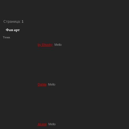
Страница:
1
Фан арт
Тема
by Ehusky
Mello
Dahlia
Mello
Akane
Mello