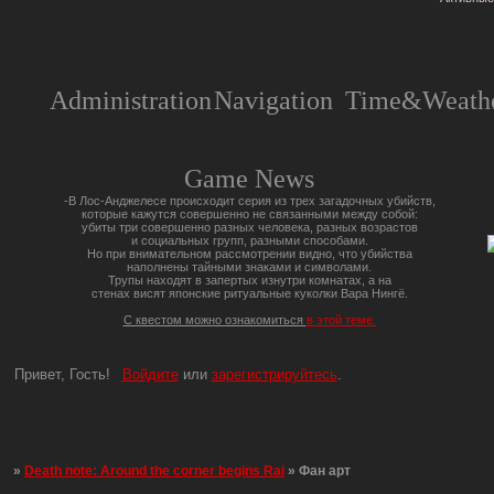
Administration
Navigation
Time&Weathe
Game News
-В Лос-Анджелесе происходит серия из трех загадочных убийств,
которые кажутся совершенно не связанными между собой:
убиты три совершенно разных человека, разных возрастов
и социальных групп, разными способами.
Но при внимательном рассмотрении видно, что убийства
наполнены тайными знаками и символами.
Трупы находят в запертых изнутри комнатах, а на
стенах висят японские ритуальные куколки Вара Нингё.
С квестом можно ознакомиться
в этой теме.
Привет, Гость!
Войдите
или
зарегистрируйтесь
.
»
Death note: Around the corner begins Rai
»
Фан арт