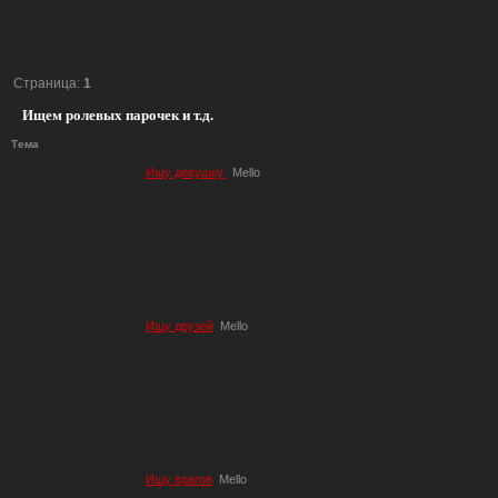
Страница:
1
Ищем ролевых парочек и т.д.
Тема
Ищу девушку.
Mello
Ищу друзей
Mello
Ищу врагов
Mello