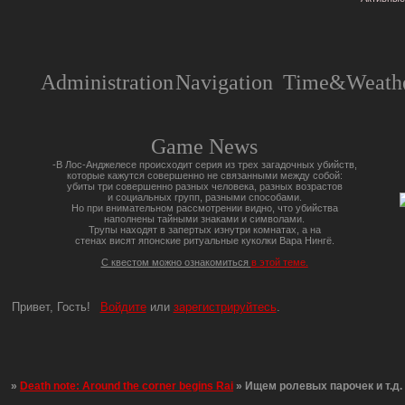
Administration
Navigation
Time&Weathe
Game News
-В Лос-Анджелесе происходит серия из трех загадочных убийств,
которые кажутся совершенно не связанными между собой:
убиты три совершенно разных человека, разных возрастов
и социальных групп, разными способами.
Но при внимательном рассмотрении видно, что убийства
наполнены тайными знаками и символами.
Трупы находят в запертых изнутри комнатах, а на
стенах висят японские ритуальные куколки Вара Нингё.
С квестом можно ознакомиться
в этой теме.
Привет, Гость!
Войдите
или
зарегистрируйтесь
.
»
Death note: Around the corner begins Rai
»
Ищем ролевых парочек и т.д.