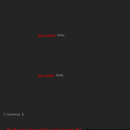
Ищу семью
Mello
Ищу парня
Mello
Страница:
1
»
Death note: Around the corner begins Rai
»
Ищем ролевых парочек 