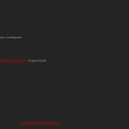
нее сообщение
023-05-16 01:15:41
EugeneQuild
создать форум бесплатно