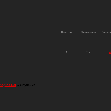
Ответов
Просмотров
Послед
3
812
2
 begins Rai
»
Обучение