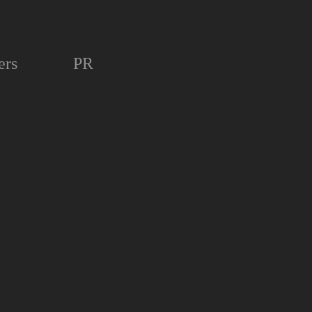
ers
PR