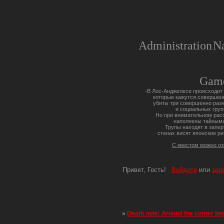
Administration
Na
Gam
-В Лос-Анджелесе происходит 
которые кажутся совершен
убиты три совершенно разн
и социальных груп
Но при внимательном расс
наполнены тайными
Трупы находят в запер
стенах висят японские ри
С квестом можно о
Привет, Гость!
Войдите
или
зар
»
Death note: Around the corner be