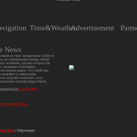
vigation
Time&Weather.
Advertisement
Partn
e News
серия из трех загадочных убийств,
но не связанными между собой:
ых человека, разных возрастов
п, разными способами.
мотрении видно, что убийства
 знаками и символами.
тых изнутри комнатах, а на
туальные куколки Вара Нингё.
знакомиться
в этой теме.
егистрируйтесь
.
gins Rai
»
Обучение