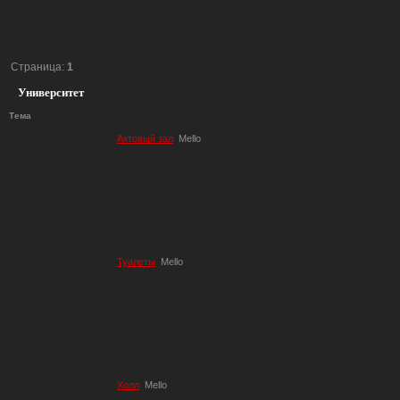
Страница:
1
Университет
Тема
Актовый зал
Mello
Туалеты
Mello
Холл
Mello