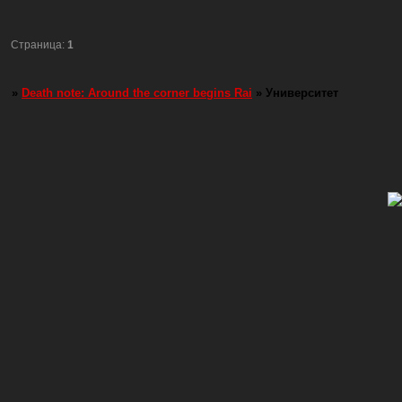
Страница:
1
»
Death note: Around the corner begins Rai
»
Университет