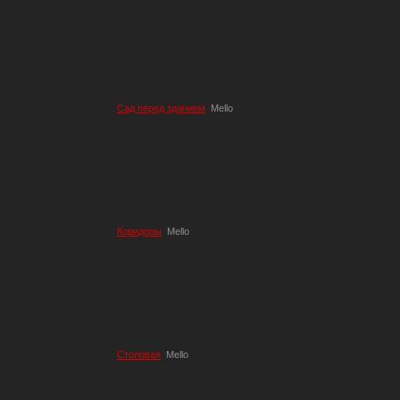
Сад перед зданием
Mello
Коридоры
Mello
Столовая
Mello