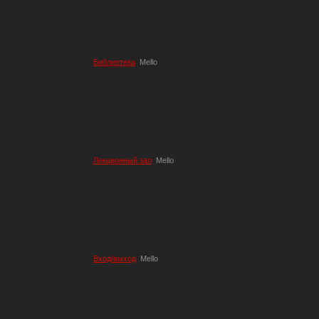
Библиотека
Mello
Лекционный зал
Mello
Вход/выход
Mello