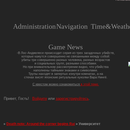
Administration
Navigation
Time&Weathe
Game News
-В Лос-Анджелесе происходит серия из трех загадочных убийств,
которые кажутся совершенно не связанными между собой:
убиты три совершенно разных человека, разных возрастов
и социальных групп, разными способами.
Но при внимательном рассмотрении видно, что убийства
наполнены тайными знаками и символами.
Трупы находят в запертых изнутри комнатах, а на
стенах висят японские ритуальные куколки Вара Нингё.
С квестом можно ознакомиться
в этой теме.
Привет, Гость!
Войдите
или
зарегистрируйтесь
.
»
Death note: Around the corner begins Rai
»
Университет