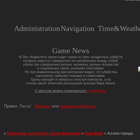
Administration
Navigation
Time&Weathe
Game News
-В Лос-Анджелесе происходит серия из трех загадочных убийств,
которые кажутся совершенно не связанными между собой:
убиты три совершенно разных человека, разных возрастов
и социальных групп, разными способами.
Но при внимательном рассмотрении видно, что убийства
наполнены тайными знаками и символами.
Трупы находят в запертых изнутри комнатах, а на
стенах висят японские ритуальные куколки Вара Нингё.
С квестом можно ознакомиться
в этой теме.
Привет, Гость!
Войдите
или
зарегистрируйтесь
.
»
Death note: Around the corner begins Rai
»
Нью-Йорк
»
Аллеи города