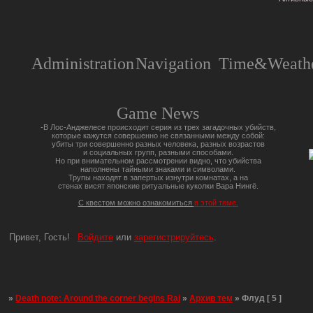
Administration
Navigation
Time&Weathe
Game News
-В Лос-Анджелесе происходит серия из трех загадочных убийств,
которые кажутся совершенно не связанными между собой:
убиты три совершенно разных человека, разных возрастов
и социальных групп, разными способами.
Но при внимательном рассмотрении видно, что убийства
наполнены тайными знаками и символами.
Трупы находят в запертых изнутри комнатах, а на
стенах висят японские ритуальные куколки Вара Нингё.
С квестом можно ознакомиться
в этой теме.
Привет, Гость!
Войдите
или
зарегистрируйтесь
.
»
Death note: Around the corner begins Rai
»
Архив тем
»
Флуд [ 5 ]