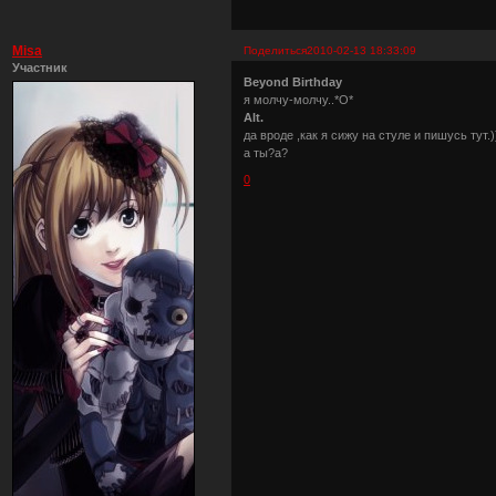
Misa
Поделиться
2010-02-13 18:33:09
Участник
Beyond Birthday
я молчу-молчу..*О*
Alt.
да вроде ,как я сижу на стуле и пишусь тут.)
а ты?а?
0