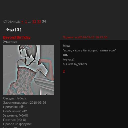
Страница:
«
1
…
32
33
34
Флуд [ 5 ]
Beyond Birthday
Поделиться
2010-02-13 18:15:36
Участник
Misa
*ищет, к кому бы поприставать еще*
Alt.
Аллоха)
вы кем будете?)
0
Откуда:
Небеса.
Зарегистрирован
: 2010-01-26
Приглашений:
0
Сообщений:
242
Уважение:
[+0/-0]
Позитив:
[+0/-0]
Провел на форуме: