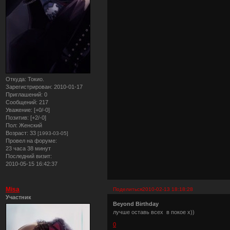
Откуда:
Токио.
Зарегистрирован
: 2010-01-17
Приглашений:
0
Сообщений:
217
Уважение:
[+0/-0]
Позитив:
[+2/-0]
Пол:
Женский
Возраст:
33
[1993-03-05]
Провел на форуме:
23 часа 38 минут
Последний визит:
2010-05-15 16:42:37
Misa
Поделиться
2010-02-13 18:18:28
Участник
Beyond Birthday
лучше оставь всех в покое х))
0