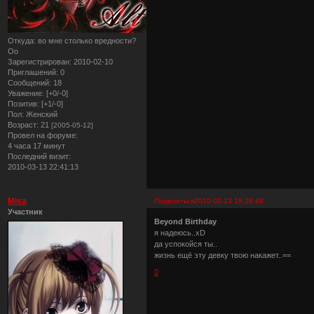
Откуда:
во мне столько вредности?
Оо
Зарегистрирован
: 2010-02-10
Приглашений:
0
Сообщений:
18
Уважение:
[+0/-0]
Позитив:
[+1/-0]
Пол:
Женский
Возраст:
21
[2005-05-12]
Провел на форуме:
4 часа 17 минут
Последний визит:
2010-03-13 22:41:13
Misa
Поделиться
2010-02-13 18:26:48
Участник
Beyond Birthday
я надеюсь..xD
да успокойся ты..
жизнь ещё эту девку твою накажет..==
0