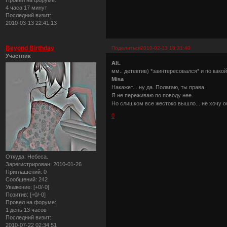
Провел на форуме:
4 часа 17 минут
Последний визит:
2010-03-13 22:41:13
Beyond Birthday
Поделиться
2010-02-13 18:31:40
Участник
Alt.
мм.. детектив) *заинтересовался* и по како
Misa
Накажет... ну да. Полагаю, ты права.
Я не переживаю по поводу нее.
Но слишком все жестоко вышло... не хочу о
0
Откуда:
Небеса.
Зарегистрирован
: 2010-01-26
Приглашений:
0
Сообщений:
242
Уважение:
[+0/-0]
Позитив:
[+0/-0]
Провел на форуме:
1 день 13 часов
Последний визит:
2010-07-22 02:34:51