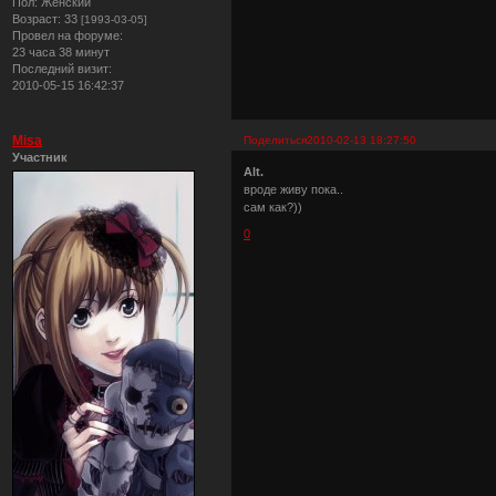
Пол:
Женский
Возраст:
33
[1993-03-05]
Провел на форуме:
23 часа 38 минут
Последний визит:
2010-05-15 16:42:37
Misa
Поделиться
2010-02-13 18:27:50
Участник
Alt.
вроде живу пока..
сам как?))
0