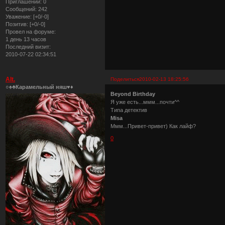
Приглашений:
0
Сообщений:
242
Уважение:
[+0/-0]
Позитив:
[+0/-0]
Провел на форуме:
1 день 13 часов
Последний визит:
2010-07-22 02:34:51
Alt.
Поделиться
2010-02-13 18:25:56
○♠♣Карамельный няш♥♦
Beyond Birthday
Я уже есть...ммм...почти^^
Типа детектив
Misa
Ммм...Привет-привет) Как лайф?
0