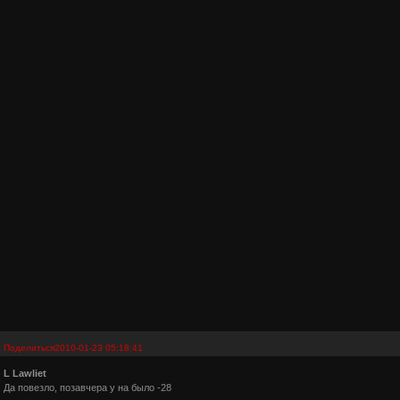
Поделиться
2010-01-23 05:18:41
L Lawliet
Да повезло, позавчера у на было -28