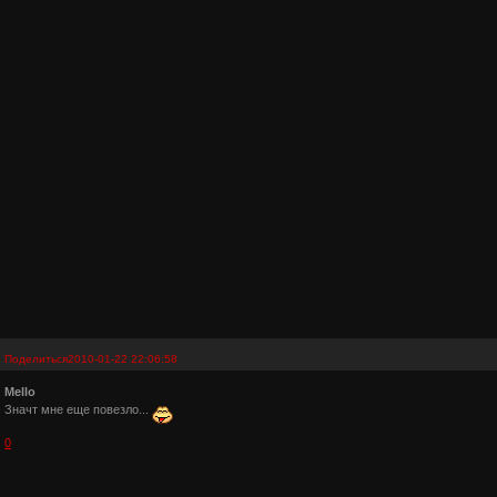
Поделиться
2010-01-22 22:06:58
Mello
Значт мне еще повезло...
0