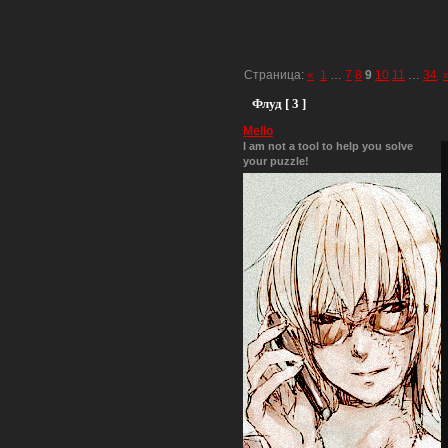
Страница:
«
1
…
7
8
9
10
11
…
34
Флуд [ 3 ]
Mello
I am not a tool to help you solve
your puzzle!