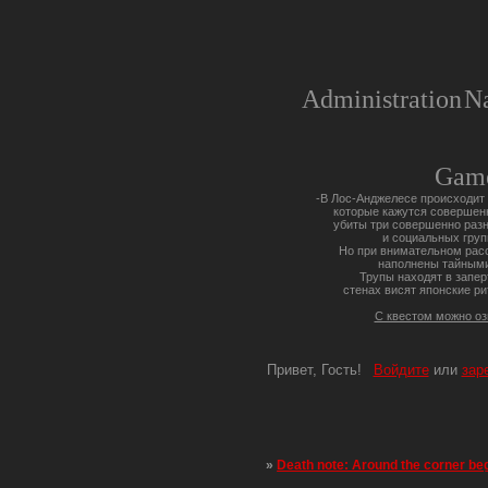
Administration
Na
Gam
-В Лос-Анджелесе происходит 
которые кажутся совершен
убиты три совершенно разн
и социальных груп
Но при внимательном расс
наполнены тайными
Трупы находят в запер
стенах висят японские ри
С квестом можно о
Привет, Гость!
Войдите
или
зар
»
Death note: Around the corner be