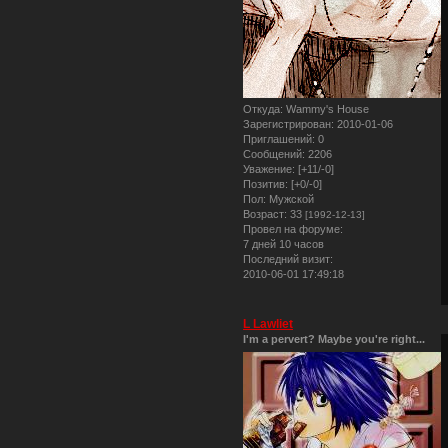
Откуда:
Wammy's House
Зарегистрирован
: 2010-01-06
Приглашений:
0
Сообщений:
2206
Уважение:
[+11/-0]
Позитив:
[+0/-0]
Пол:
Мужской
Возраст:
33
[1992-12-13]
Провел на форуме:
7 дней 10 часов
Последний визит:
2010-06-01 17:49:18
L Lawliet
I'm a pervert? Maybe you're right...