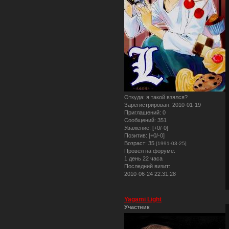
Откуда:
я такой взялся?
Зарегистрирован
: 2010-01-19
Приглашений:
0
Сообщений:
351
Уважение:
[+0/-0]
Позитив:
[+0/-0]
Возраст:
35
[1991-03-25]
Провел на форуме:
1 день 22 часа
Последний визит:
2010-06-24 22:31:28
Yagami Light
Участник