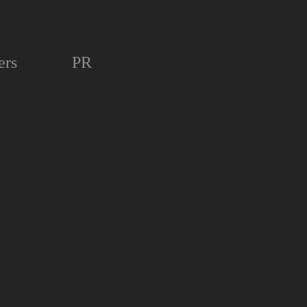
ers
PR