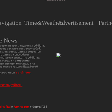
vigation
Time&Weather.
Advertisement
Partn
e News
серия из трех загадочных убийств,
но не связанными между собой:
ых человека, разных возрастов
п, разными способами.
мотрении видно, что убийства
 знаками и символами.
тых изнутри комнатах, а на
туальные куколки Вара Нингё.
знакомиться
в этой теме.
егистрируйтесь
.
gins Rai
»
Архив тем
»
Флуд [ 3 ]