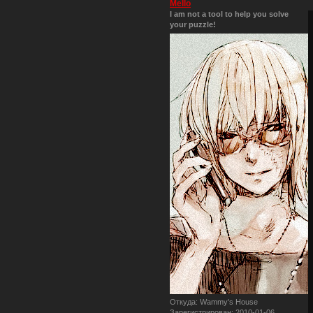
Mello
I am not a tool to help you solve
your puzzle!
Откуда:
Wammy's House
Зарегистрирован
: 2010-01-06