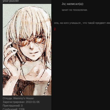
your puzzle!
Ju; написал(а):
зачет по технологии.
опа, на кого учишься , что такой предмет 
0
Откуда:
Wammy's House
Зарегистрирован
: 2010-01-06
Приглашений:
0
Сообщений:
2206