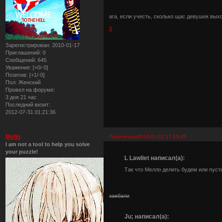
ага, если учесть, сколько щас девушек выхо
0
Зарегистрирован
: 2010-01-17
Приглашений:
0
Сообщений:
645
Уважение:
[+0/-0]
Позитив:
[+1/-0]
Пол:
Женский
Провел на форуме:
3 дня 21 час
Последний визит:
2012-07-31 01:21:36
Mello
Поделиться
2010-01-22 17:15:45
I am not a tool to help you solve
your puzzle!
L Lawliet написал(а):
Так что Мелло делить будем или пуст
заебали
Ju; написал(а):