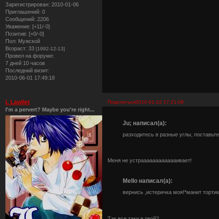
Зарегистрирован
: 2010-01-06
Приглашений:
0
Сообщений:
2206
Уважение:
[+11/-0]
Позитив:
[+0/-0]
Пол:
Мужской
Возраст:
33
[1992-12-13]
Провел на форуме:
7 дней 10 часов
Последний визит:
2010-06-01 17:49:18
L Lawliet
Поделиться
2010-01-22 17:21:09
I'm a pervert? Maybe you're right...
Ju; написал(а):
разходитесь в разные углы, поставьте
Меня не устрааааааааааааивает!
Mello написал(а):
вернись ,истеричка моя!*манит торти
Так все таки я твой?