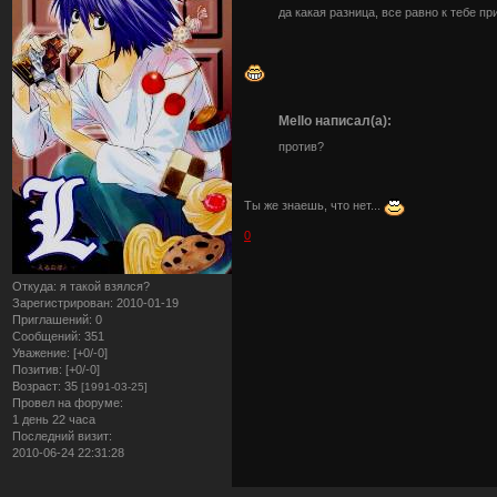
да какая разница, все равно к тебе пр
Mello написал(а):
против?
Ты же знаешь, что нет...
0
Откуда:
я такой взялся?
Зарегистрирован
: 2010-01-19
Приглашений:
0
Сообщений:
351
Уважение:
[+0/-0]
Позитив:
[+0/-0]
Возраст:
35
[1991-03-25]
Провел на форуме:
1 день 22 часа
Последний визит:
2010-06-24 22:31:28