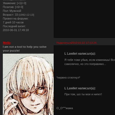
Уважение:
[+11/-0]
Позитив:
[+0/-0]
Пол:
Мужской
Возраст:
33
[1992-12-13]
Провел на форуме:
7 дней 10 часов
Последний визит:
2010-06-01 17:49:18
Mello
Поделиться
2010-01-22 17:13:24
I am not a tool to help you solve
your puzzle!
L Lawliet написал(а):
Я тебя тоже убью, если изменишь! Вс
самолично, но это поправимо...
*нервно сглотнул*
L Lawliet написал(а):
При том, шо ты мое и нипет!
О_О"""мама