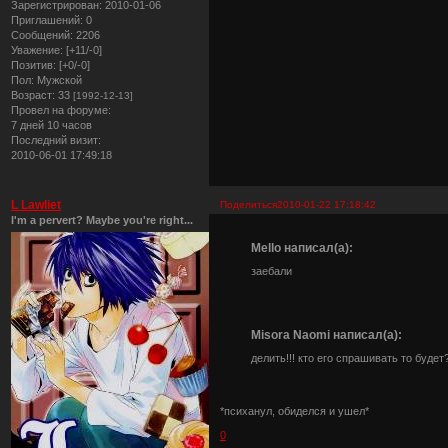
Зарегистрирован
: 2010-01-06
Приглашений:
0
Сообщений:
2206
Уважение:
[+11/-0]
Позитив:
[+0/-0]
Пол:
Мужской
Возраст:
33
[1992-12-13]
Провел на форуме:
7 дней 10 часов
Последний визит:
2010-06-01 17:49:18
L Lawliet
Поделиться
2010-01-22 17:18:42
I'm a pervert? Maybe you're right...
Mello написал(а):
заебали
Misora Naomi написал(а):
делить!!! кто его спрашивать то будет?
*психанул, обиделся и ушел*
0