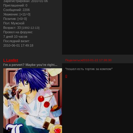
Зарегистрирован
: 2010-01-06
Приглашений:
0
Сообщений:
2206
Уважение:
[+11/-0]
Позитив:
[+0/-0]
Пол:
Мужской
Возраст:
33
[1992-12-13]
Провел на форуме:
7 дней 10 часов
Последний визит:
2010-06-01 17:49:18
L Lawliet
Поделиться
2010-01-22 17:36:30
I'm a pervert? Maybe you're right...
*пошел есть тортик за компом*
0