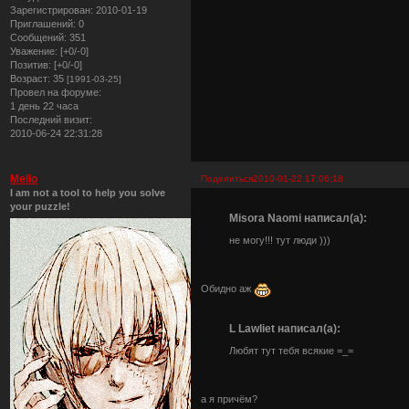
Зарегистрирован
: 2010-01-19
Приглашений:
0
Сообщений:
351
Уважение:
[+0/-0]
Позитив:
[+0/-0]
Возраст:
35
[1991-03-25]
Провел на форуме:
1 день 22 часа
Последний визит:
2010-06-24 22:31:28
Mello
Поделиться
2010-01-22 17:06:18
I am not a tool to help you solve
your puzzle!
Misora Naomi написал(а):
не могу!!! тут люди )))
Обидно аж
L Lawliet написал(а):
Любят тут тебя всякие =_=
а я причём?