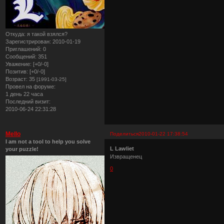
Откуда:
я такой взялся?
Зарегистрирован
: 2010-01-19
Приглашений:
0
Сообщений:
351
Уважение:
[+0/-0]
Позитив:
[+0/-0]
Возраст:
35
[1991-03-25]
Провел на форуме:
1 день 22 часа
Последний визит:
2010-06-24 22:31:28
Mello
Поделиться
2010-01-22 17:38:54
I am not a tool to help you solve
L Lawliet
your puzzle!
Извращенец
0