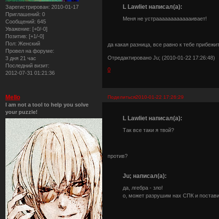
L Lawliet написал(а):
Зарегистрирован
: 2010-01-17
Приглашений:
0
Меня не устрааааааааааааивает!
Сообщений:
645
Уважение:
[+0/-0]
Позитив:
[+1/-0]
Пол:
Женский
да какая разница, все равно к тебе прибежит
Провел на форуме:
Отредактировано Ju; (2010-01-22 17:26:48)
3 дня 21 час
Последний визит:
0
2012-07-31 01:21:36
Mello
Поделиться
2010-01-22 17:26:29
I am not a tool to help you solve
your puzzle!
L Lawliet написал(а):
Так все таки я твой?
против?
Ju; написал(а):
да, лгебра - зло!
о, может разрушим нах СПК и постави