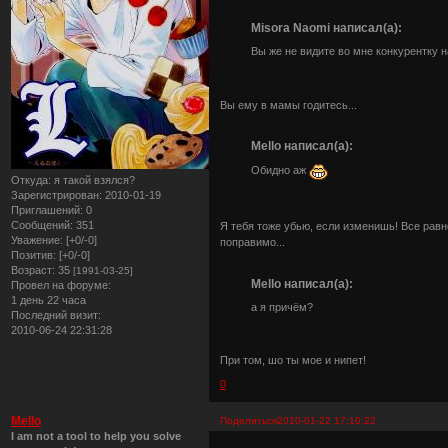
Misora Naomi написал(а):
Вы же не видите во мне конкурентку 
Вы ему в мамы годитесь...
Mello написал(а):
Обидно аж
Откуда:
я такой взялся?
Зарегистрирован
: 2010-01-19
Приглашений:
0
Сообщений:
351
Я тебя тоже убью, если изменишь! Все равн
Уважение:
[+0/-0]
поправимо...
Позитив:
[+0/-0]
Возраст:
35
[1991-03-25]
Mello написал(а):
Провел на форуме:
1 день 22 часа
а я причём?
Последний визит:
2010-06-24 22:31:28
При том, шо ты мое и нипет!
0
Mello
Поделиться
2010-01-22 17:10:22
I am not a tool to help you solve