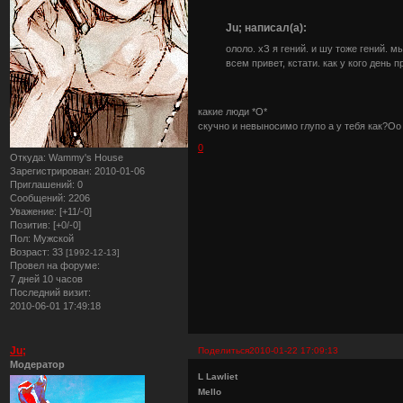
Ju; написал(а):
ололо. хЗ я гений. и шу тоже гений. м
всем привет, кстати. как у кого день 
какие люди *О*
скучно и невыносимо глупо а у тебя как?Оо
0
Откуда:
Wammy's House
Зарегистрирован
: 2010-01-06
Приглашений:
0
Сообщений:
2206
Уважение:
[+11/-0]
Позитив:
[+0/-0]
Пол:
Мужской
Возраст:
33
[1992-12-13]
Провел на форуме:
7 дней 10 часов
Последний визит:
2010-06-01 17:49:18
Ju;
Поделиться
2010-01-22 17:09:13
Модератор
L Lawliet
Mello