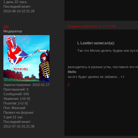
1 день 22 часа
Последний визит:
2010-06-24 22:31:28
Ju;
Поделиться
2010-01-22 17:17:59
Модератор
L Lawliet написал(а):
Так что Мелло делить будем или пуст
разходитесь в разные углы, поставьте его п
Mello
на егэ будет далеко не забавно... т.т
0
Зарегистрирован
: 2010-01-17
Приглашений:
0
Сообщений:
645
Уважение:
[+0/-0]
Позитив:
[+1/-0]
Пол:
Женский
Провел на форуме:
3 дня 21 час
Последний визит:
2012-07-31 01:21:36