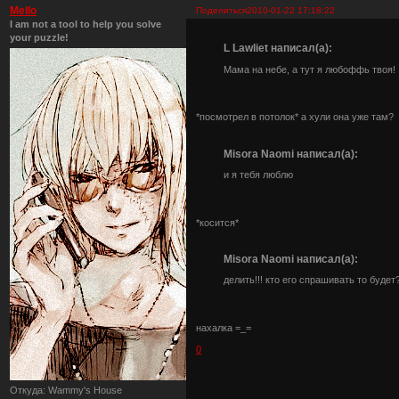
Mello
Поделиться
2010-01-22 17:18:22
I am not a tool to help you solve
your puzzle!
L Lawliet написал(а):
Мама на небе, а тут я любоффь твоя!
*посмотрел в потолок* а хули она уже там?
Misora Naomi написал(а):
и я тебя люблю
*косится*
Misora Naomi написал(а):
делить!!! кто его спрашивать то будет?
нахалка =_=
0
Откуда:
Wammy's House