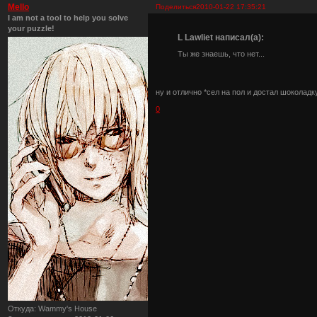
Mello
Поделиться
2010-01-22 17:35:21
I am not a tool to help you solve
your puzzle!
L Lawliet написал(а):
Ты же знаешь, что нет...
ну и отлично *сел на пол и достал шоколадк
0
Откуда:
Wammy's House