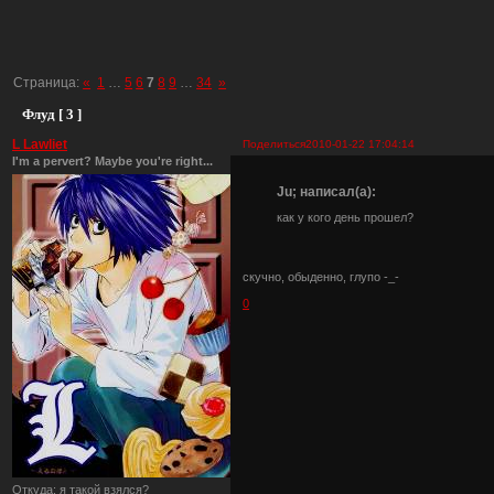
Страница:
«
1
…
5
6
7
8
9
…
34
»
Флуд [ 3 ]
L Lawliet
Поделиться
2010-01-22 17:04:14
I'm a pervert? Maybe you're right...
Ju; написал(а):
как у кого день прошел?
скучно, обыденно, глупо -_-
0
Откуда:
я такой взялся?