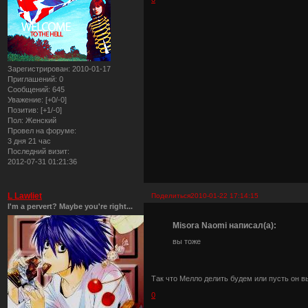
Зарегистрирован
: 2010-01-17
Приглашений:
0
Сообщений:
645
Уважение:
[+0/-0]
Позитив:
[+1/-0]
Пол:
Женский
Провел на форуме:
3 дня 21 час
Последний визит:
2012-07-31 01:21:36
L Lawliet
Поделиться
2010-01-22 17:14:15
I'm a pervert? Maybe you're right...
Misora Naomi написал(а):
вы тоже
Так что Мелло делить будем или пусть он в
0