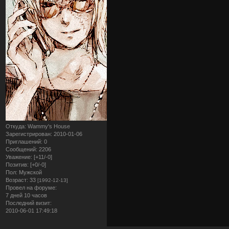
Откуда:
Wammy's House
Зарегистрирован
: 2010-01-06
Приглашений:
0
Сообщений:
2206
Уважение:
[+11/-0]
Позитив:
[+0/-0]
Пол:
Мужской
Возраст:
33
[1992-12-13]
Провел на форуме:
7 дней 10 часов
Последний визит:
2010-06-01 17:49:18