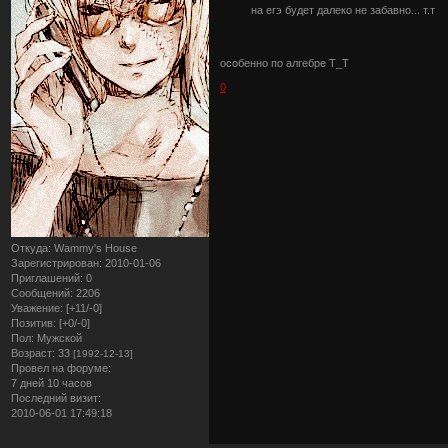
на егэ будет далеко не забавно... т.т
особенно по алгебре Т_Т
0
Откуда:
Wammy's House
Зарегистрирован
: 2010-01-06
Приглашений:
0
Сообщений:
2206
Уважение:
[+11/-0]
Позитив:
[+0/-0]
Пол:
Мужской
Возраст:
33
[1992-12-13]
Провел на форуме:
7 дней 10 часов
Последний визит:
2010-06-01 17:49:18