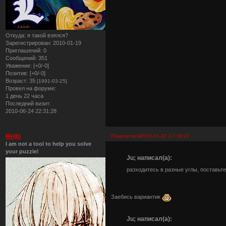
Откуда:
я такой взялся?
Зарегистрирован
: 2010-01-19
Приглашений:
0
Сообщений:
351
Уважение:
[+0/-0]
Позитив:
[+0/-0]
Возраст:
35
[1991-03-25]
Провел на форуме:
1 день 22 часа
Последний визит:
2010-06-24 22:31:28
Mello
Поделиться
2010-01-22 17:19:22
I am not a tool to help you solve
your puzzle!
Ju; написал(а):
разходитесь в разные углы, поставьте
Заебись вариантик
Ju; написал(а):