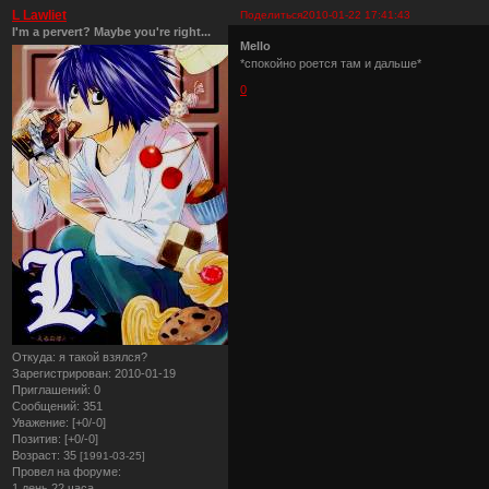
L Lawliet
Поделиться
2010-01-22 17:41:43
I'm a pervert? Maybe you're right...
Mello
*спокойно роется там и дальше*
0
Откуда:
я такой взялся?
Зарегистрирован
: 2010-01-19
Приглашений:
0
Сообщений:
351
Уважение:
[+0/-0]
Позитив:
[+0/-0]
Возраст:
35
[1991-03-25]
Провел на форуме:
1 день 22 часа