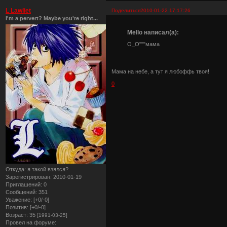
L Lawliet
Поделиться
2010-01-22 17:17:26
I'm a pervert? Maybe you're right...
Mello написал(а):
О_О"""мама
Мама на небе, а тут я любоффь твоя!
0
Откуда:
я такой взялся?
Зарегистрирован
: 2010-01-19
Приглашений:
0
Сообщений:
351
Уважение:
[+0/-0]
Позитив:
[+0/-0]
Возраст:
35
[1991-03-25]
Провел на форуме: