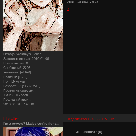
отличная идея , я за
0
Откуда:
Wammy's House
Зарегистрирован
: 2010-01-06
Приглашений:
0
Сообщений:
2206
Уважение:
[+11/-0]
Позитив:
[+0/-0]
Пол:
Мужской
Возраст:
33
[1992-12-13]
Провел на форуме:
7 дней 10 часов
Последний визит:
2010-06-01 17:49:18
L Lawliet
Поделиться
2010-01-22 17:29:16
I'm a pervert? Maybe you're right...
Ju; написал(а):