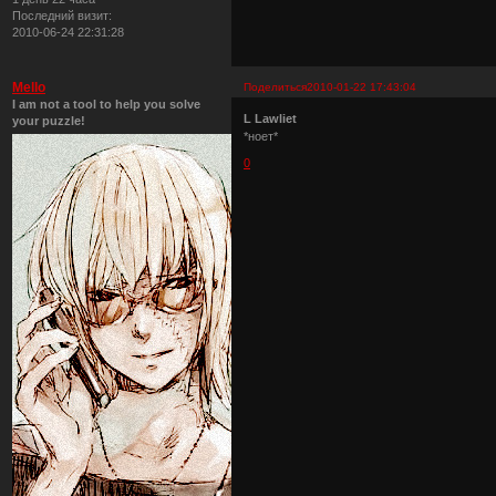
Последний визит:
2010-06-24 22:31:28
Mello
Поделиться
2010-01-22 17:43:04
I am not a tool to help you solve
L Lawliet
your puzzle!
*ноет*
0