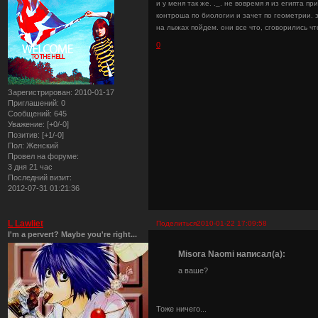
и у меня так же. ._. не вовремя я из египта пр
контроша по биологии и зачет по геометрии. 
на лыжах пойдем. они все что, сговорились чт
0
Зарегистрирован
: 2010-01-17
Приглашений:
0
Сообщений:
645
Уважение:
[+0/-0]
Позитив:
[+1/-0]
Пол:
Женский
Провел на форуме:
3 дня 21 час
Последний визит:
2012-07-31 01:21:36
L Lawliet
Поделиться
2010-01-22 17:09:58
I'm a pervert? Maybe you're right...
Misora Naomi написал(а):
а ваше?
Тоже ничего...