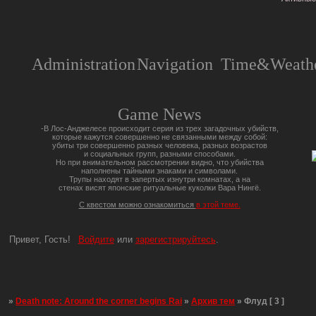
Administration
Navigation
Time&Weathe
Game News
-В Лос-Анджелесе происходит серия из трех загадочных убийств,
которые кажутся совершенно не связанными между собой:
убиты три совершенно разных человека, разных возрастов
и социальных групп, разными способами.
Но при внимательном рассмотрении видно, что убийства
наполнены тайными знаками и символами.
Трупы находят в запертых изнутри комнатах, а на
стенах висят японские ритуальные куколки Вара Нингё.
С квестом можно ознакомиться
в этой теме.
Привет, Гость!
Войдите
или
зарегистрируйтесь
.
»
Death note: Around the corner begins Rai
»
Архив тем
»
Флуд [ 3 ]