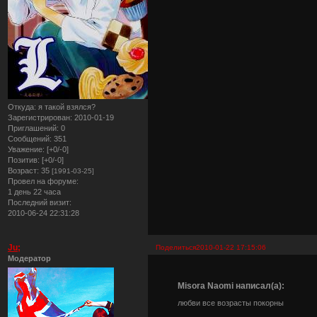
Откуда:
я такой взялся?
Зарегистрирован
: 2010-01-19
Приглашений:
0
Сообщений:
351
Уважение:
[+0/-0]
Позитив:
[+0/-0]
Возраст:
35
[1991-03-25]
Провел на форуме:
1 день 22 часа
Последний визит:
2010-06-24 22:31:28
Ju;
Поделиться
2010-01-22 17:15:06
Модератор
Misora Naomi написал(а):
любви все возрасты покорны