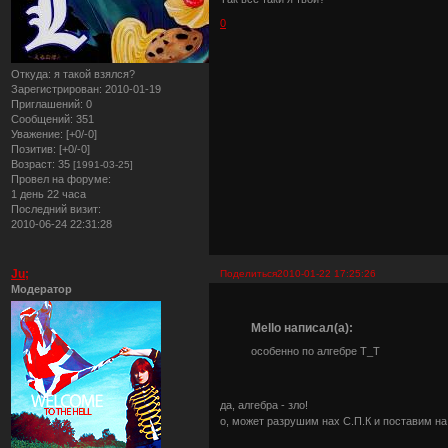
0
Откуда:
я такой взялся?
Зарегистрирован
: 2010-01-19
Приглашений:
0
Сообщений:
351
Уважение:
[+0/-0]
Позитив:
[+0/-0]
Возраст:
35
[1991-03-25]
Провел на форуме:
1 день 22 часа
Последний визит:
2010-06-24 22:31:28
Ju;
Поделиться
2010-01-22 17:25:26
Модератор
Mello написал(а):
особенно по алгебре Т_Т
да, алгебра - зло!
о, может разрушим нах С.П.К и поставим на