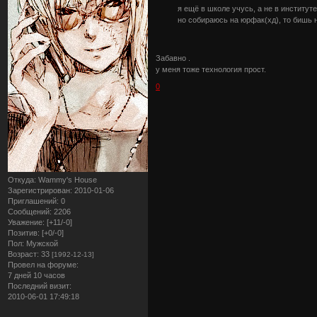
я ещё в школе учусь, а не в институте
но собираюсь на юрфак(хд), то бишь н
Забавно .
у меня тоже технология прост.
0
Откуда:
Wammy's House
Зарегистрирован
: 2010-01-06
Приглашений:
0
Сообщений:
2206
Уважение:
[+11/-0]
Позитив:
[+0/-0]
Пол:
Мужской
Возраст:
33
[1992-12-13]
Провел на форуме:
7 дней 10 часов
Последний визит:
2010-06-01 17:49:18