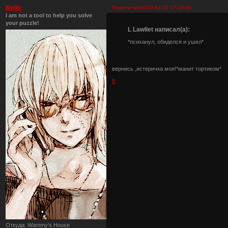
Mello
Поделиться
2010-01-22 17:19:49
I am not a tool to help you solve
your puzzle!
L Lawliet написал(а):
*психанул, обиделся и ушел*
вернись ,истеричка моя!*манит тортиком*
0
Откуда:
Wammy's House