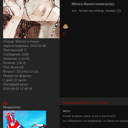
Misora Naomi написал(а):
ага , потом как небудь покажу ))))
0
Откуда:
Wammy's House
Зарегистрирован
: 2010-01-06
Приглашений:
0
Сообщений:
2206
Уважение:
[+11/-0]
Позитив:
[+0/-0]
Пол:
Мужской
Возраст:
33
[1992-12-13]
Провел на форуме:
7 дней 10 часов
Последний визит:
2010-06-01 17:49:18
Ju;
Поделиться
2010-01-22 17:13:54
Модератор
Mello
я ещё в школе учусь, а не в институте.
но собираюсь на юрфак(хд), то бишь на юриди
0