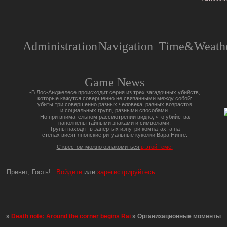
Administration
Navigation
Time&Weathe
Game News
-В Лос-Анджелесе происходит серия из трех загадочных убийств,
которые кажутся совершенно не связанными между собой:
убиты три совершенно разных человека, разных возрастов
и социальных групп, разными способами.
Но при внимательном рассмотрении видно, что убийства
наполнены тайными знаками и символами.
Трупы находят в запертых изнутри комнатах, а на
стенах висят японские ритуальные куколки Вара Нингё.
С квестом можно ознакомиться
в этой теме.
Привет, Гость!
Войдите
или
зарегистрируйтесь
.
»
Death note: Around the corner begins Rai
»
Организационные моменты