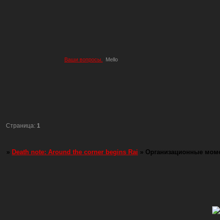
Ваши вопросы.
Mello
Страница:
1
»
Death note: Around the corner begins Rai
»
Организационные мом