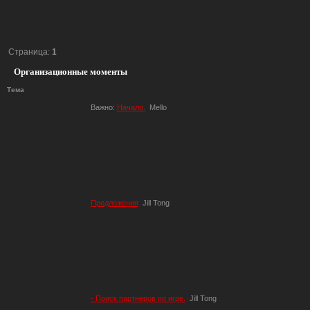
Страница:
1
Организационные моменты
Тема
Важно:
Начало.
Mello
Предложения
Jill Tong
- Поиск партнеров по игре.
Jill Tong