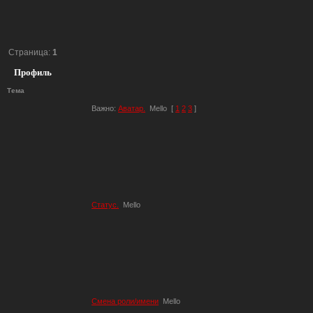
Страница:
1
Профиль
Тема
Важно:
Аватар.
Mello
[
1
2
3
]
Статус.
Mello
Смена роли/имени
Mello