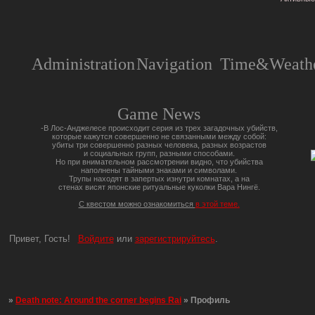
Administration
Navigation
Time&Weathe
Game News
-В Лос-Анджелесе происходит серия из трех загадочных убийств,
которые кажутся совершенно не связанными между собой:
убиты три совершенно разных человека, разных возрастов
и социальных групп, разными способами.
Но при внимательном рассмотрении видно, что убийства
наполнены тайными знаками и символами.
Трупы находят в запертых изнутри комнатах, а на
стенах висят японские ритуальные куколки Вара Нингё.
С квестом можно ознакомиться
в этой теме.
Привет, Гость!
Войдите
или
зарегистрируйтесь
.
»
Death note: Around the corner begins Rai
»
Профиль