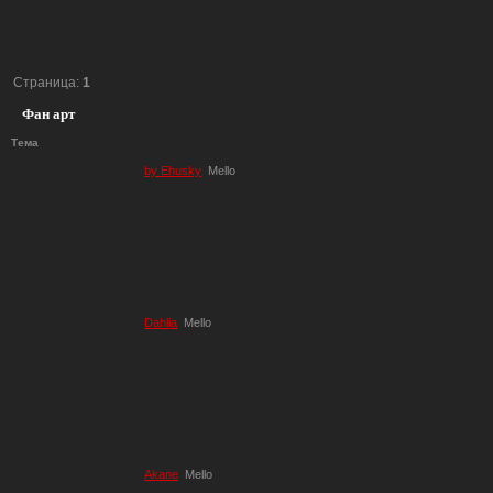
Страница:
1
Фан арт
Тема
by Ehusky
Mello
Dahlia
Mello
Akane
Mello