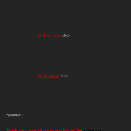
by Giniro Tapiet
Mello
by AiLoveLove
Mello
Страница:
1
»
Death note: Around the corner begins Rai
»
Фан арт