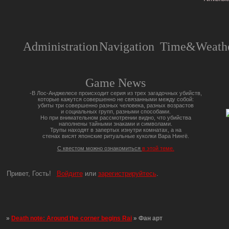
Administration
Navigation
Time&Weathe
Game News
-В Лос-Анджелесе происходит серия из трех загадочных убийств,
которые кажутся совершенно не связанными между собой:
убиты три совершенно разных человека, разных возрастов
и социальных групп, разными способами.
Но при внимательном рассмотрении видно, что убийства
наполнены тайными знаками и символами.
Трупы находят в запертых изнутри комнатах, а на
стенах висят японские ритуальные куколки Вара Нингё.
С квестом можно ознакомиться
в этой теме.
Привет, Гость!
Войдите
или
зарегистрируйтесь
.
»
Death note: Around the corner begins Rai
»
Фан арт