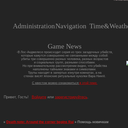
Administration
Navigation
Time&Weathe
Game News
-В Лос-Анджелесе происходит серия из трех загадочных убийств,
которые кажутся совершенно не связанными между собой:
убиты три совершенно разных человека, разных возрастов
и социальных групп, разными способами.
Но при внимательном рассмотрении видно, что убийства
наполнены тайными знаками и символами.
Трупы находят в запертых изнутри комнатах, а на
стенах висят японские ритуальные куколки Вара Нингё.
С квестом можно ознакомиться
в этой теме.
Привет, Гость!
Войдите
или
зарегистрируйтесь
.
»
Death note: Around the corner begins Rai
»
Помощь новичкам