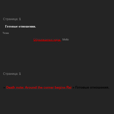
Страница:
1
Готовые отношения.
Тема
Образованные пары.
Mello
Страница:
1
»
Death note: Around the corner begins Rai
»
Готовые отношения.