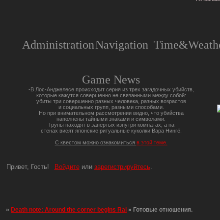
Administration
Navigation
Time&Weathe
Game News
-В Лос-Анджелесе происходит серия из трех загадочных убийств,
которые кажутся совершенно не связанными между собой:
убиты три совершенно разных человека, разных возрастов
и социальных групп, разными способами.
Но при внимательном рассмотрении видно, что убийства
наполнены тайными знаками и символами.
Трупы находят в запертых изнутри комнатах, а на
стенах висят японские ритуальные куколки Вара Нингё.
С квестом можно ознакомиться
в этой теме.
Привет, Гость!
Войдите
или
зарегистрируйтесь
.
»
Death note: Around the corner begins Rai
»
Готовые отношения.