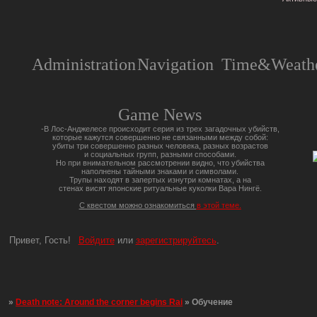
Administration
Navigation
Time&Weathe
Game News
-В Лос-Анджелесе происходит серия из трех загадочных убийств,
которые кажутся совершенно не связанными между собой:
убиты три совершенно разных человека, разных возрастов
и социальных групп, разными способами.
Но при внимательном рассмотрении видно, что убийства
наполнены тайными знаками и символами.
Трупы находят в запертых изнутри комнатах, а на
стенах висят японские ритуальные куколки Вара Нингё.
С квестом можно ознакомиться
в этой теме.
Привет, Гость!
Войдите
или
зарегистрируйтесь
.
»
Death note: Around the corner begins Rai
»
Обучение