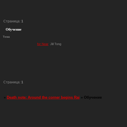
Страница:
1
Обучение
Тема
for Near
Jill Tong
Страница:
1
»
Death note: Around the corner begins Rai
»
Обучение