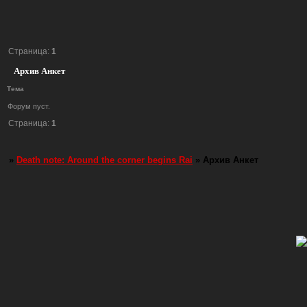
Страница:
1
Архив Анкет
Тема
Форум пуст.
Страница:
1
»
Death note: Around the corner begins Rai
»
Архив Анкет