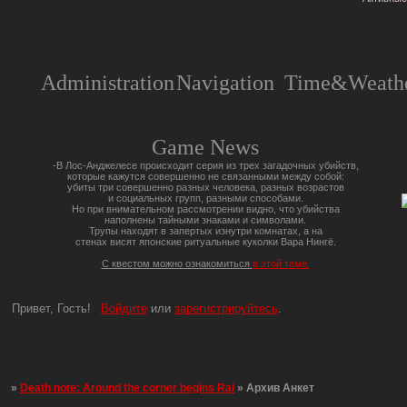
Administration
Navigation
Time&Weathe
Game News
-В Лос-Анджелесе происходит серия из трех загадочных убийств,
которые кажутся совершенно не связанными между собой:
убиты три совершенно разных человека, разных возрастов
и социальных групп, разными способами.
Но при внимательном рассмотрении видно, что убийства
наполнены тайными знаками и символами.
Трупы находят в запертых изнутри комнатах, а на
стенах висят японские ритуальные куколки Вара Нингё.
С квестом можно ознакомиться
в этой теме.
Привет, Гость!
Войдите
или
зарегистрируйтесь
.
»
Death note: Around the corner begins Rai
»
Архив Анкет