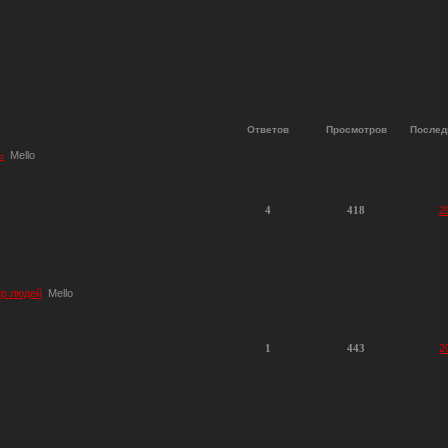
Ответов
Просмотров
Послед
ь
Mello
4
418
2
ир людей
Mello
1
443
2