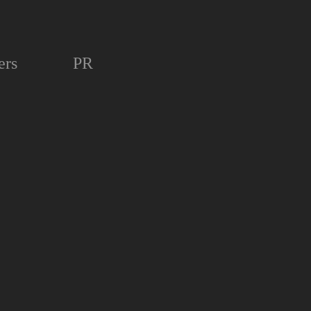
ers
PR