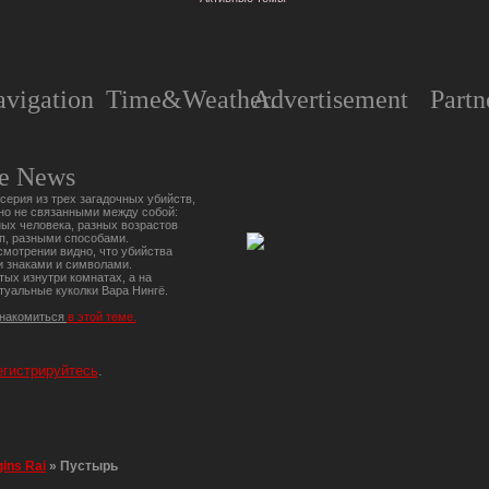
vigation
Time&Weather.
Advertisement
Partn
e News
серия из трех загадочных убийств,
но не связанными между собой:
ых человека, разных возрастов
п, разными способами.
мотрении видно, что убийства
 знаками и символами.
тых изнутри комнатах, а на
туальные куколки Вара Нингё.
знакомиться
в этой теме.
егистрируйтесь
.
gins Rai
»
Пустырь