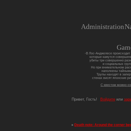
Administration
Na
Gam
-В Лос-Анджелесе происходит 
которые кажутся совершен
убиты три совершенно разн
и социальных груп
Но при внимательном расс
наполнены тайными
Трупы находят в запер
стенах висят японские ри
С квестом можно о
Привет, Гость!
Войдите
или
зар
»
Death note: Around the corner be