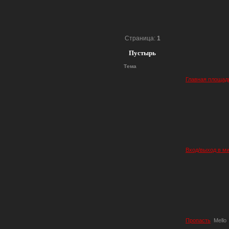
Страница:
1
Пустырь
Тема
Главная площад
Вход/выход в м
Пропасть
Mello