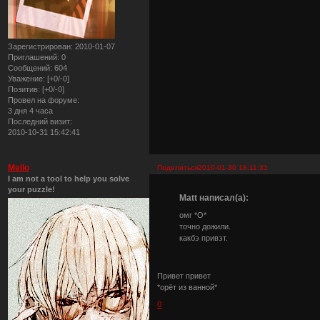
Зарегистрирован
: 2010-01-07
Приглашений:
0
Сообщений:
604
Уважение:
[+0/-0]
Позитив:
[+0/-0]
Провел на форуме:
3 дня 4 часа
Последний визит:
2010-10-31 15:42:41
Mello
Поделиться
2010-01-30 18:11:31
I am not a tool to help you solve
your puzzle!
Matt написал(а):
омг *О*
точно дожили.
какбэ привэт.
Привет привет
*орёт из ванной*
0