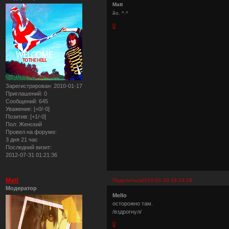
Matt
йо. ^.^
0
Зарегистрирован
: 2010-01-17
Приглашений:
0
Сообщений:
645
Уважение:
[+0/-0]
Позитив:
[+1/-0]
Пол:
Женский
Провел на форуме:
3 дня 21 час
Последний визит:
2012-07-31 01:21:36
Matt
Поделиться
2010-01-30 18:14:18
Модератор
Mello
осторожно там.
/вздрогнул/
0