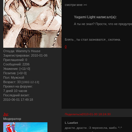
смотри мне ><
Yagami Light написал(а):
А ты не знал? Прости, что не предуп
Блять , ты стал зазноватся , скотина.
0
Откуда:
Wammy's House
Зарегистрирован
: 2010-01-06
Приглашений:
0
Сообщений:
2206
Уважение:
[+11/-0]
Позитив:
[+0/-0]
Пол:
Мужской
Возраст:
33
[1992-12-13]
Провел на форуме:
7 дней 10 часов
Последний визит:
2010-06-01 17:49:18
Ju;
Поделиться
2010-01-30 18:24:30
Модератор
L Lawliet
драсти, драсти. :3 перенесла, какбэ. ^.^