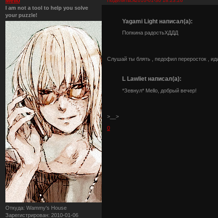
Mello
Поделиться
2010-01-30 18:23:26
I am not a tool to help you solve
your puzzle!
Yagami Light написал(а):
Попкина радостьХДДД
Слушай ты блять , педофил переросток , иди
L Lawliet написал(а):
*Зевнул* Mello, добрый вечер!
>__>
0
Откуда:
Wammy's House
Зарегистрирован
: 2010-01-06