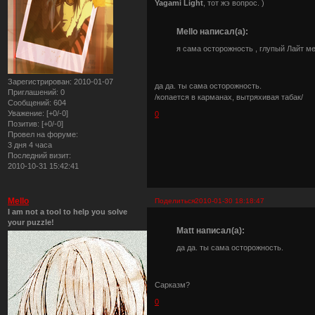
Yagami Light
, тот жэ вопрос. )
Mello написал(а):
я сама осторожность , глупый Лайт ме
Зарегистрирован
: 2010-01-07
да да. ты сама осторожность.
Приглашений:
0
/копается в карманах, вытряхивая табак/
Сообщений:
604
Уважение:
[+0/-0]
0
Позитив:
[+0/-0]
Провел на форуме:
3 дня 4 часа
Последний визит:
2010-10-31 15:42:41
Mello
Поделиться
2010-01-30 18:18:47
I am not a tool to help you solve
your puzzle!
Matt написал(а):
да да. ты сама осторожность.
Сарказм?
0