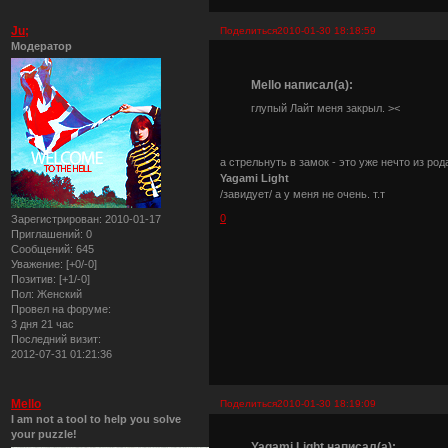
Ju;
Поделиться
2010-01-30 18:18:59
Модератор
Mello написал(а):
глупый Лайт меня закрыл. ><
а стрельнуть в замок - это уже нечто из ро
Yagami Light
/завидует/ а у меня не очень. т.т
0
Зарегистрирован
: 2010-01-17
Приглашений:
0
Сообщений:
645
Уважение:
[+0/-0]
Позитив:
[+1/-0]
Пол:
Женский
Провел на форуме:
3 дня 21 час
Последний визит:
2012-07-31 01:21:36
Mello
Поделиться
2010-01-30 18:19:09
I am not a tool to help you solve
your puzzle!
Yagami Light написал(а):