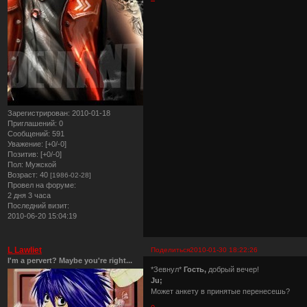
Зарегистрирован
: 2010-01-18
Приглашений:
0
Сообщений:
591
Уважение:
[+0/-0]
Позитив:
[+0/-0]
Пол:
Мужской
Возраст:
40
[1986-02-28]
Провел на форуме:
2 дня 3 часа
Последний визит:
2010-06-20 15:04:19
L Lawliet
Поделиться
2010-01-30 18:22:26
I'm a pervert? Maybe you're right...
*Зевнул*
Гость,
добрый вечер!
Ju;
Может анкету в принятые перенесешь?