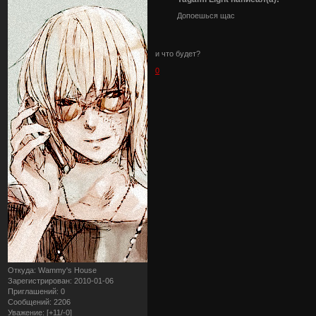
Допоешься щас
и что будет?
0
Откуда:
Wammy's House
Зарегистрирован
: 2010-01-06
Приглашений:
0
Сообщений:
2206
Уважение:
[+11/-0]