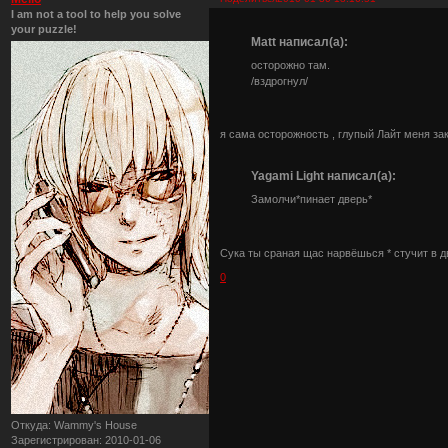
I am not a tool to help you solve
your puzzle!
Matt написал(а):
осторожно там.
/вздрогнул/
я сама осторожность , глупый Лайт меня за
Yagami Light написал(а):
Замолчи*пинает дверь*
Сука ты сраная щас нарвёшься * стучит в д
0
Откуда:
Wammy's House
Зарегистрирован
: 2010-01-06