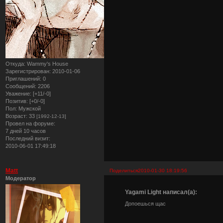
Откуда:
Wammy's House
Зарегистрирован
: 2010-01-06
Приглашений:
0
Сообщений:
2206
Уважение:
[+11/-0]
Позитив:
[+0/-0]
Пол:
Мужской
Возраст:
33
[1992-12-13]
Провел на форуме:
7 дней 10 часов
Последний визит:
2010-06-01 17:49:18
Matt
Поделиться
2010-01-30 18:19:56
Модератор
Yagami Light написал(а):
Допоешься щас