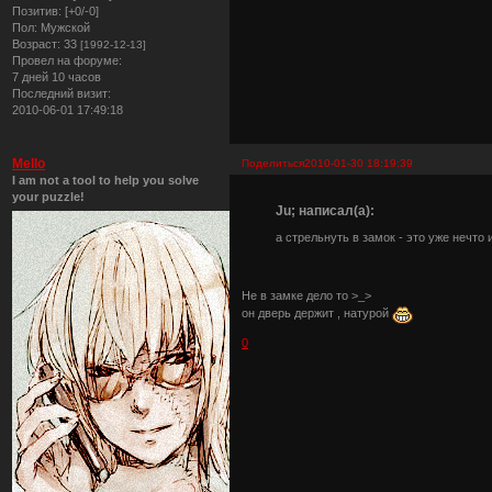
Позитив:
[+0/-0]
Пол:
Мужской
Возраст:
33
[1992-12-13]
Провел на форуме:
7 дней 10 часов
Последний визит:
2010-06-01 17:49:18
Mello
Поделиться
2010-01-30 18:19:39
I am not a tool to help you solve
your puzzle!
Ju; написал(а):
а стрельнуть в замок - это уже нечто 
Не в замке дело то >_>
он дверь держит , натурой
0