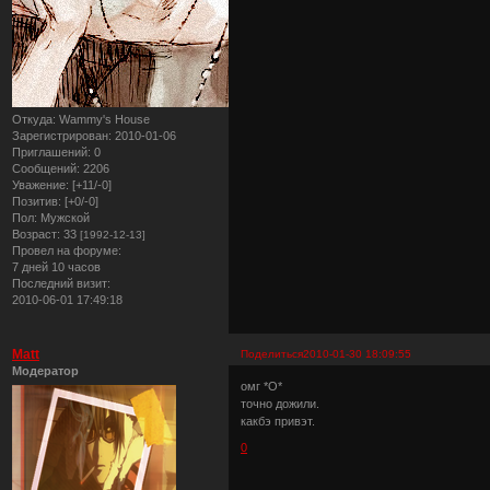
Откуда:
Wammy's House
Зарегистрирован
: 2010-01-06
Приглашений:
0
Сообщений:
2206
Уважение:
[+11/-0]
Позитив:
[+0/-0]
Пол:
Мужской
Возраст:
33
[1992-12-13]
Провел на форуме:
7 дней 10 часов
Последний визит:
2010-06-01 17:49:18
Matt
Поделиться
2010-01-30 18:09:55
Модератор
омг *О*
точно дожили.
какбэ привэт.
0