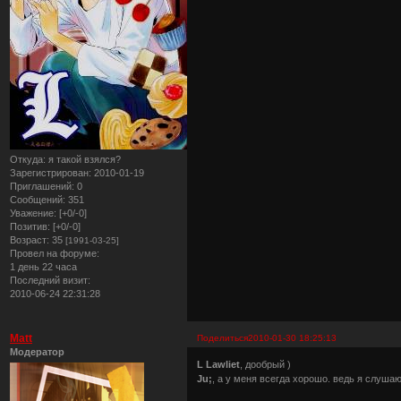
Откуда:
я такой взялся?
Зарегистрирован
: 2010-01-19
Приглашений:
0
Сообщений:
351
Уважение:
[+0/-0]
Позитив:
[+0/-0]
Возраст:
35
[1991-03-25]
Провел на форуме:
1 день 22 часа
Последний визит:
2010-06-24 22:31:28
Matt
Поделиться
2010-01-30 18:25:13
Модератор
L Lawliet
, дообрый )
Ju;
, а у меня всегда хорошо. ведь я слушаю 