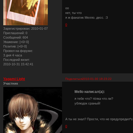
оо
нет, ты что
я ж фанатик Мелло. десс. :3
0
Зарегистрирован
: 2010-01-07
Приглашений:
0
Сообщений:
604
Уважение:
[+0/-0]
Позитив:
[+0/-0]
Провел на форуме:
3 дня 4 часа
Последний визит:
2010-10-31 15:42:41
Yagami Light
Поделиться
2010-01-30 18:23:22
Участник
Mello написал(а):
я тебе что? тёлка что ли?
ублюдок сраный!
А ты не знал? Прости, что не предупредил
0