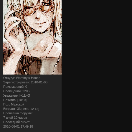
Откуда:
Wammy's House
Зарегистрирован
: 2010-01-06
Приглашений:
0
Сообщений:
2206
Уважение:
[+11/-0]
Позитив:
[+0/-0]
Пол:
Мужской
Возраст:
33
[1992-12-13]
Провел на форуме:
7 дней 10 часов
Последний визит:
2010-06-01 17:49:18