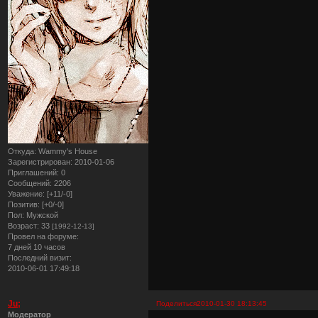
Откуда:
Wammy's House
Зарегистрирован
: 2010-01-06
Приглашений:
0
Сообщений:
2206
Уважение:
[+11/-0]
Позитив:
[+0/-0]
Пол:
Мужской
Возраст:
33
[1992-12-13]
Провел на форуме:
7 дней 10 часов
Последний визит:
2010-06-01 17:49:18
Ju;
Поделиться
2010-01-30 18:13:45
Модератор