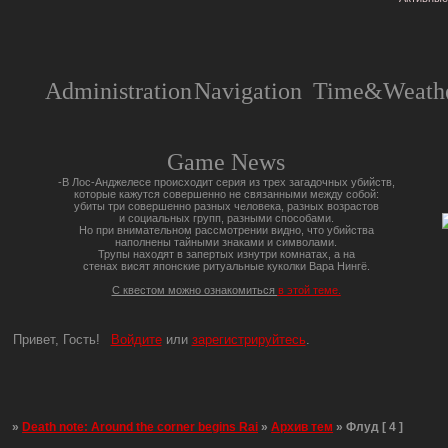
Administration
Navigation
Time&Weathe
Game News
-В Лос-Анджелесе происходит серия из трех загадочных убийств,
которые кажутся совершенно не связанными между собой:
убиты три совершенно разных человека, разных возрастов
и социальных групп, разными способами.
Но при внимательном рассмотрении видно, что убийства
наполнены тайными знаками и символами.
Трупы находят в запертых изнутри комнатах, а на
стенах висят японские ритуальные куколки Вара Нингё.
С квестом можно ознакомиться
в этой теме.
Привет, Гость!
Войдите
или
зарегистрируйтесь
.
»
Death note: Around the corner begins Rai
»
Архив тем
»
Флуд [ 4 ]