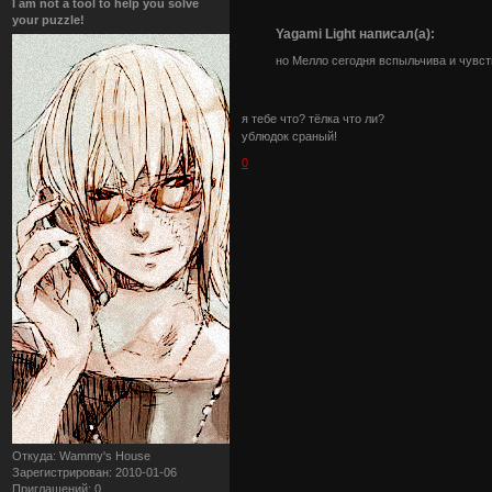
I am not a tool to help you solve
your puzzle!
Yagami Light написал(а):
но Мелло сегодня вспыльчива и чувст
я тебе что? тёлка что ли?
ублюдок сраный!
0
Откуда:
Wammy's House
Зарегистрирован
: 2010-01-06
Приглашений:
0