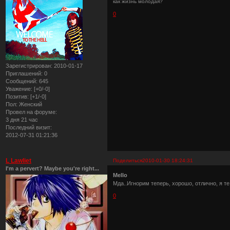
как жизнь молодая?
0
Зарегистрирован
: 2010-01-17
Приглашений:
0
Сообщений:
645
Уважение:
[+0/-0]
Позитив:
[+1/-0]
Пол:
Женский
Провел на форуме:
3 дня 21 час
Последний визит:
2012-07-31 01:21:36
L Lawliet
Поделиться
2010-01-30 18:24:31
I'm a pervert? Maybe you're right...
Mello
Мда..Игнорим теперь, хорошо, отлично, я те 
0