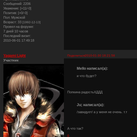
Сообщений:
2206
Уважение:
[+11/-0]
Позитив:
[+0/-0]
Пол:
Мужской
Возраст:
33
[1992-12-13]
Провел на форуме:
7 дней 10 часов
Последний визит:
2010-06-01 17:49:18
Yagami Light
Поделиться
2010-01-30 18:21:58
Участник
Mello написал(а):
и что будет?
Попкина радостьХДДД
Ju; написал(а):
/завидует/ а у меня не очень. т.т
А что так?
0