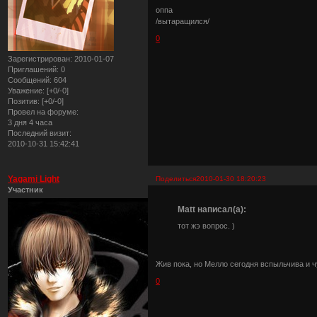
оппа
/вытаращился/
0
Зарегистрирован
: 2010-01-07
Приглашений:
0
Сообщений:
604
Уважение:
[+0/-0]
Позитив:
[+0/-0]
Провел на форуме:
3 дня 4 часа
Последний визит:
2010-10-31 15:42:41
Yagami Light
Поделиться
2010-01-30 18:20:23
Участник
Matt написал(а):
тот жэ вопрос. )
Жив пока, но Мелло сегодня вспыльчива и 
0