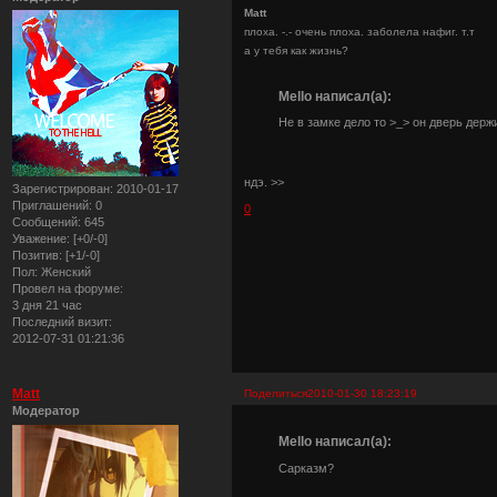
Matt
плоха. -.- очень плоха. заболела нафиг. т.т
а у тебя как жизнь?
Mello написал(а):
Не в замке дело то >_> он дверь держи
ндэ. >>
Зарегистрирован
: 2010-01-17
Приглашений:
0
0
Сообщений:
645
Уважение:
[+0/-0]
Позитив:
[+1/-0]
Пол:
Женский
Провел на форуме:
3 дня 21 час
Последний визит:
2012-07-31 01:21:36
Matt
Поделиться
2010-01-30 18:23:19
Модератор
Mello написал(а):
Сарказм?