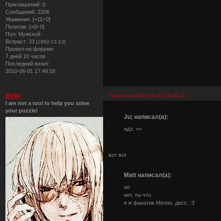
Приглашений:
0
Сообщений:
2206
Уважение:
[+11/-0]
Позитив:
[+0/-0]
Пол:
Мужской
Возраст:
33
[1992-12-13]
Провел на форуме:
7 дней 10 часов
Последний визит:
2010-06-01 17:49:18
Mello
Поделиться
2010-01-30 18:24:22
I am not a tool to help you solve
your puzzle!
Ju; написал(а):
ндэ. >>
вот вот
Matt написал(а):
оо
нет, ты что
я ж фанатик Мелло. десс. :3