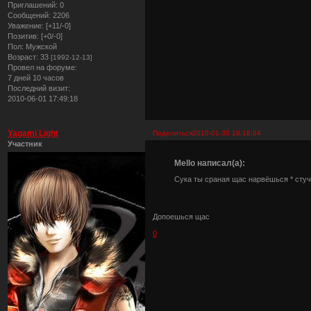
Приглашений:
0
Сообщений:
2206
Уважение:
[+11/-0]
Позитив:
[+0/-0]
Пол:
Мужской
Возраст:
33
[1992-12-13]
Провел на форуме:
7 дней 10 часов
Последний визит:
2010-06-01 17:49:18
Yagami Light
Поделиться
2010-01-30 18:18:04
Участник
Mello написал(а):
Сука ты сраная щас нарвёшься * стуч
Допоешься щас
0