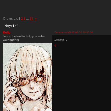
Страница:
1
2
3
…
34
»
Флуд [ 4 ]
Mello
Поделиться
2010-01-30 18:03:51
I am not a tool to help you solve
Дожили ...
your puzzle!
0