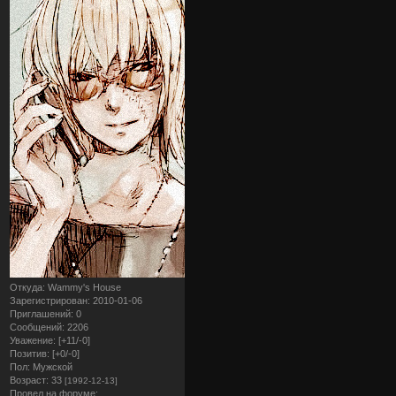
Откуда:
Wammy's House
Зарегистрирован
: 2010-01-06
Приглашений:
0
Сообщений:
2206
Уважение:
[+11/-0]
Позитив:
[+0/-0]
Пол:
Мужской
Возраст:
33
[1992-12-13]
Провел на форуме: