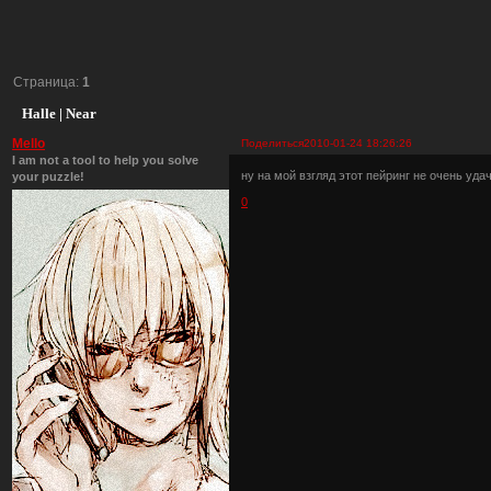
Страница:
1
Halle | Near
Mello
Поделиться
2010-01-24 18:26:26
I am not a tool to help you solve
ну на мой взгляд этот пейринг не очень уда
your puzzle!
0