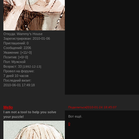
Откуда:
Wammy's House
Зарегистрирован
: 2010-01-06
Приглашений:
0
Сообщений:
2206
Уважение:
[+11/-0]
Позитив:
[+0/-0]
Пол:
Мужской
Возраст:
33
[1992-12-13]
Провел на форуме:
7 дней 10 часов
Последний визит:
2010-06-01 17:49:18
Mello
Поделиться
2010-01-24 18:45:07
I am not a tool to help you solve
Вот ещё.
your puzzle!
0