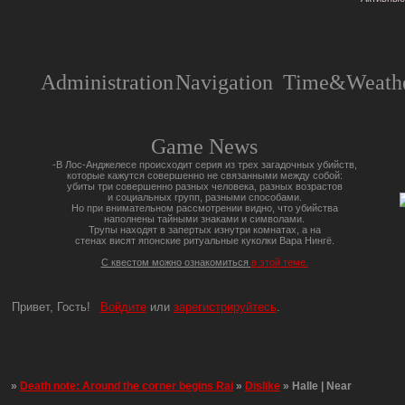
Administration
Navigation
Time&Weathe
Game News
-В Лос-Анджелесе происходит серия из трех загадочных убийств,
которые кажутся совершенно не связанными между собой:
убиты три совершенно разных человека, разных возрастов
и социальных групп, разными способами.
Но при внимательном рассмотрении видно, что убийства
наполнены тайными знаками и символами.
Трупы находят в запертых изнутри комнатах, а на
стенах висят японские ритуальные куколки Вара Нингё.
С квестом можно ознакомиться
в этой теме.
Привет, Гость!
Войдите
или
зарегистрируйтесь
.
»
Death note: Around the corner begins Rai
»
Dislike
»
Halle | Near